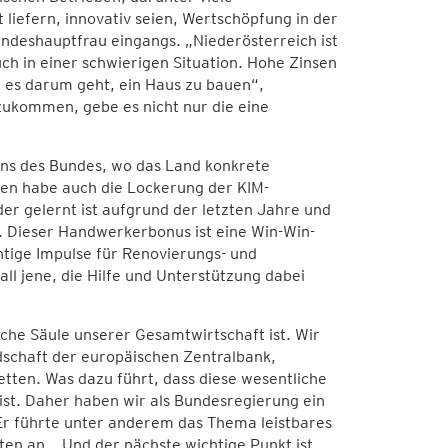
liefern, innovativ seien, Wertschöpfung in der
andeshauptfrau eingangs. „Niederösterreich ist
h in einer schwierigen Situation. Hohe Zinsen
 es darum geht, ein Haus zu bauen“,
szukommen, gebe es nicht nur die eine
ens des Bundes, wo das Land konkrete
n habe auch die Lockerung der KIM-
er gelernt ist aufgrund der letzten Jahre und
 Dieser Handwerkerbonus ist eine Win-Win-
htige Impulse für Renovierungs- und
ll jene, die Hilfe und Unterstützung dabei
che Säule unserer Gesamtwirtschaft ist. Wir
ndschaft der europäischen Zentralbank,
tten. Was dazu führt, dass diese wesentliche
 ist. Daher haben wir als Bundesregierung ein
 Er führte unter anderem das Thema leistbares
n an. „Und der nächste wichtige Punkt ist,