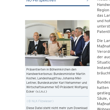
NÖ Perspektiven
Handwer
Region 
das Lan
und hoh
unterst
Patent
Die Lan
Maßnah
Verordn
der au
Situati
Instand
Präsentierten in Böheimkirchen den
bräuch
Handwerkerbonus: Bundesminister Martin
Kocher, Landeshauptfrau Johanna Mikl-
Bundesk
Leitner, Bundeskanzler Karl Nehammer und
Wirtschaftskammer NÖ Präsident Wolfgang
hatten 
Ecker (v.l.n.r.)
gestieg
Säule, 
© NLK Filzwieser
Maßnahm
Diese Datei steht nicht mehr zum Download
Wohnen,