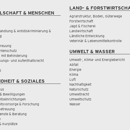
LAND- & FORSTWIRTSCH
LSCHAFT & MENSCHEN
Agrarstruktur, Boden, Güterwege
Forstwirtschaft
Jagd & Fischerei
andlung & Antidiskriminierung &
Landwirtschaft
g
Ländliche Entwicklung
Veterinär & Lebensmittelkontrolle
treuung
tenschutz
UMWELT & WASSER
 mit Behinderung
Umwelt-, Klima- und Energiebericht
sungs- und Aufenthaltsrecht
Abfall
Energie
z
Klima
Luft
DHEIT & SOZIALES
Nachhaltigkeit
rus
Naturschutz
& Bewilligungen
Umweltrecht
tseinrichtungen
Umweltschutz
itsvorsorge & Forschung
Wasser
Betreuung
ienste & Beratung
e
 & Kurplätze