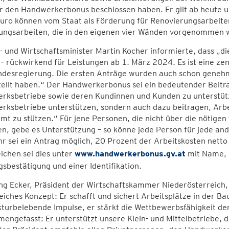
r den Handwerkerbonus beschlossen haben. Er gilt ab heute u
uro können vom Staat als Förderung für Renovierungsarbeite
tungsarbeiten, die in den eigenen vier Wänden vorgenomm
- und Wirtschaftsminister Martin Kocher informierte, dass 
 – rückwirkend für Leistungen ab 1. März 2024. Es ist eine
desregierung. Die ersten Anträge wurden auch schon genehmigt
ellt haben.“ Der Handwerkerbonus sei ein bedeutender Beitr
rksbetriebe sowie deren Kundinnen und Kunden zu unterstütz
ksbetriebe unterstützen, sondern auch dazu beitragen, Arbei
mt zu stützen.“ Für jene Personen, die nicht über die nötige
n, gebe es Unterstützung – so könne jede Person für jede and
r sei ein Antrag möglich, 20 Prozent der Arbeitskosten nett
ichen sei dies unter
www.handwerkerbonus.gv.at
mit Name, 
sbestätigung und einer Identifikation.
g Ecker, Präsident der Wirtschaftskammer Niederösterreich,
eiches Konzept: Er schafft und sichert Arbeitsplätze in der B
turbelebende Impulse, er stärkt die Wettbewerbsfähigkeit der
ngefasst: Er unterstützt unsere Klein- und Mittelbetriebe, d