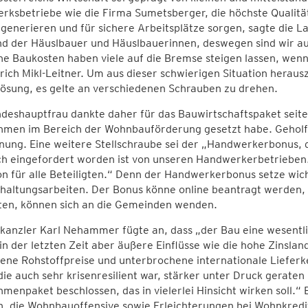
ksbetriebe wie die Firma Sumetsberger, die höchste Qualität 
generieren und für sichere Arbeitsplätze sorgen, sagte die L
d der Häuslbauer und Häuslbauerinnen, deswegen sind wir auc
e Baukosten haben viele auf die Bremse steigen lassen, wenn
rich Mikl-Leitner. Um aus dieser schwierigen Situation herau
lösung, es gelte an verschiedenen Schrauben zu drehen.
deshauptfrau dankte daher für das Bauwirtschaftspaket seit
men im Bereich der Wohnbauförderung gesetzt habe. Geholfe
ung. Eine weitere Stellschraube sei der „Handwerkerbonus, d
ch eingefordert worden ist von unseren Handwerkerbetrieben.
on für alle Beteiligten.“ Denn der Handwerkerbonus setze wic
haltungsarbeiten. Der Bonus könne online beantragt werden, a
ten, können sich an die Gemeinden wenden.
anzler Karl Nehammer fügte an, dass „der Bau eine wesentli
in der letzten Zeit aber äußere Einflüsse wie die hohe Zinsla
ene Rohstoffpreise und unterbrochene internationale Lieferke
die auch sehr krisenresilient war, stärker unter Druck geraten
enpaket beschlossen, das in vielerlei Hinsicht wirken soll.“
 die Wohnbauoffensive sowie Erleichterungen bei Wohnkredite