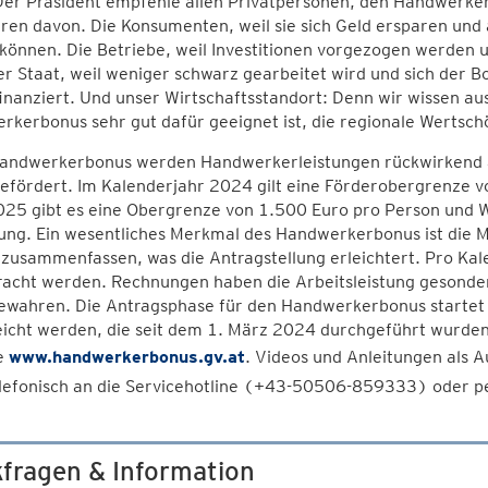
Der Präsident empfehle allen Privatpersonen, den Handwerke
eren davon. Die Konsumenten, weil sie sich Geld ersparen und 
können. Die Betriebe, weil Investitionen vorgezogen werden 
Der Staat, weil weniger schwarz gearbeitet wird und sich de
finanziert. Und unser Wirtschaftsstandort: Denn wir wissen a
rkerbonus sehr gut dafür geeignet ist, die regionale Wertsc
andwerkerbonus werden Handwerkerleistungen rückwirkend 
efördert. Im Kalenderjahr 2024 gilt eine Förderobergrenze v
25 gibt es eine Obergrenze von 1.500 Euro pro Person und W
ung. Ein wesentliches Merkmal des Handwerkerbonus ist die 
zusammenfassen, was die Antragstellung erleichtert. Pro Kal
racht werden. Rechnungen haben die Arbeitsleistung gesonde
ewahren. Die Antragsphase für den Handwerkerbonus startet 
icht werden, die seit dem 1. März 2024 durchgeführt wurden.
e
www.handwerkerbonus.gv.at
. Videos und Anleitungen als Au
lefonisch an die Servicehotline (+43-50506-859333) oder pe
fragen & Information