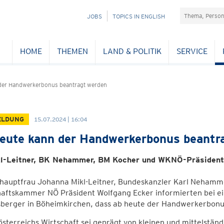
Suchefeld
NAVIGATION
JOBS
TOPICS IN ENGLISH
ÜBERSPRINGEN
HOME
THEMEN
LAND & POLITIK
SERVICE
der Handwerkerbonus beantragt werden
ELDUNG
15.07.2024 | 16:04
eute kann der Handwerkerbonus beantr
l-Leitner, BK Nehammer, BM Kocher und WKNÖ-Präsident 
hauptfrau Johanna Mikl-Leitner, Bundeskanzler Karl Nehamme
haftskammer NÖ Präsident Wolfgang Ecker informierten bei e
berger in Böheimkirchen, dass ab heute der Handwerkerbonu
sterreichs Wirtschaft sei geprägt von kleinen und mittelständ