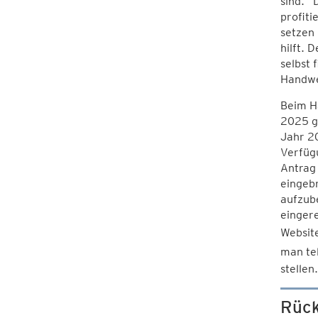
sind.“ 
profiti
setzen 
hilft. 
selbst 
Handwe
Beim H
2025 g
Jahr 20
Verfüg
Antrag 
eingeb
aufzub
eingere
Websit
man te
stellen.
Rück