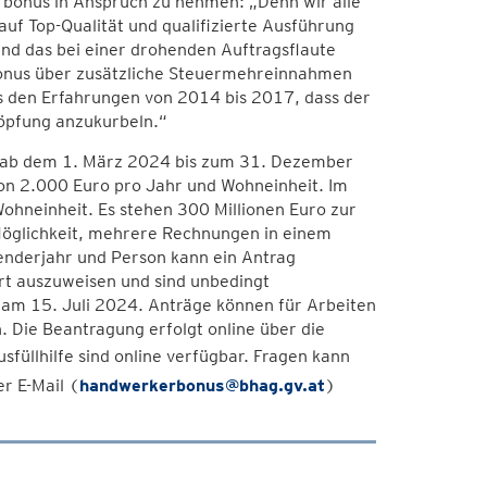
rbonus in Anspruch zu nehmen: „Denn wir alle
auf Top-Qualität und qualifizierte Ausführung
und das bei einer drohenden Auftragsflaute
r Bonus über zusätzliche Steuermehreinnahmen
us den Erfahrungen von 2014 bis 2017, dass der
höpfung anzukurbeln.“
ab dem 1. März 2024 bis zum 31. Dezember
on 2.000 Euro pro Jahr und Wohneinheit. Im
ohneinheit. Es stehen 300 Millionen Euro zur
Möglichkeit, mehrere Rechnungen in einem
enderjahr und Person kann ein Antrag
rt auszuweisen und sind unbedingt
am 15. Juli 2024. Anträge können für Arbeiten
 Die Beantragung erfolgt online über die
sfüllhilfe sind online verfügbar. Fragen kann
r E-Mail (
handwerkerbonus@bhag.gv.at
)