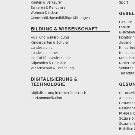
Kaufen & Verkaufen
Sport
Sanieren & Renovieren
Wohnen & Leben
GESEL
Gemeinnützige/mildtätige Stiftungen
Familien
Frauen
BILDUNG & WISSENSCHAFT
Gleichbeh
Aus- und Weiterbildung
Monitorin
Kindergärten & Schulen
Jugend
Landesarchiv
Kinderbe
Landesbibliothek
Konsumen
Institut für Landeskunde
Menschen
Stipendien & Beihilfen
Niederlas
Wissenschaft & Forschung
Senioren
Tierschut
DIGITALISIERUNG &
TECHNOLOGIE
GESUN
Digitalisierung in Niederösterreich
Coronavi
Telekommunikation
Amtsarzt 
Gesundhei
Gesundhe
Pflege & 
Soziale D
Sozialhilf
Beihilfen