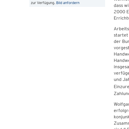
zur Verfügung.
Bild anfordern
dass wi
2000 E
Errich
Arbeits
startet
der Bun
vorgest
Handwe
Handwer
insgesa
verfüge
und Jah
Einzure
Zahlung
Wolfgan
erfolgr
konjunk
Zusamme