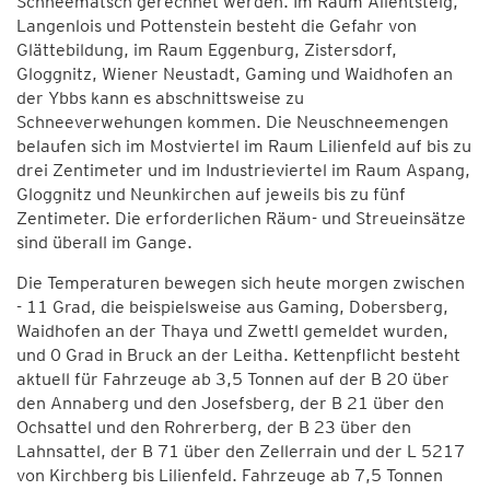
Schneematsch gerechnet werden. Im Raum Allentsteig,
Langenlois und Pottenstein besteht die Gefahr von
Glättebildung, im Raum Eggenburg, Zistersdorf,
Gloggnitz, Wiener Neustadt, Gaming und Waidhofen an
der Ybbs kann es abschnittsweise zu
Schneeverwehungen kommen. Die Neuschneemengen
belaufen sich im Mostviertel im Raum Lilienfeld auf bis zu
drei Zentimeter und im Industrieviertel im Raum Aspang,
Gloggnitz und Neunkirchen auf jeweils bis zu fünf
Zentimeter. Die erforderlichen Räum- und Streueinsätze
sind überall im Gange.
Die Temperaturen bewegen sich heute morgen zwischen
- 11 Grad, die beispielsweise aus Gaming, Dobersberg,
Waidhofen an der Thaya und Zwettl gemeldet wurden,
und 0 Grad in Bruck an der Leitha. Kettenpflicht besteht
aktuell für Fahrzeuge ab 3,5 Tonnen auf der B 20 über
den Annaberg und den Josefsberg, der B 21 über den
Ochsattel und den Rohrerberg, der B 23 über den
Lahnsattel, der B 71 über den Zellerrain und der L 5217
von Kirchberg bis Lilienfeld. Fahrzeuge ab 7,5 Tonnen