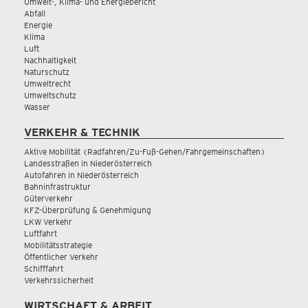
Umwelt-, Klima- und Energiebericht
Abfall
Energie
Klima
Luft
Nachhaltigkeit
Naturschutz
Umweltrecht
Umweltschutz
Wasser
VERKEHR & TECHNIK
Aktive Mobilität (Radfahren/Zu-Fuß-Gehen/Fahrgemeinschaften)
Landesstraßen in Niederösterreich
Autofahren in Niederösterreich
Bahninfrastruktur
Güterverkehr
KFZ-Überprüfung & Genehmigung
LKW Verkehr
Luftfahrt
Mobilitätsstrategie
Öffentlicher Verkehr
Schifffahrt
Verkehrssicherheit
WIRTSCHAFT & ARBEIT