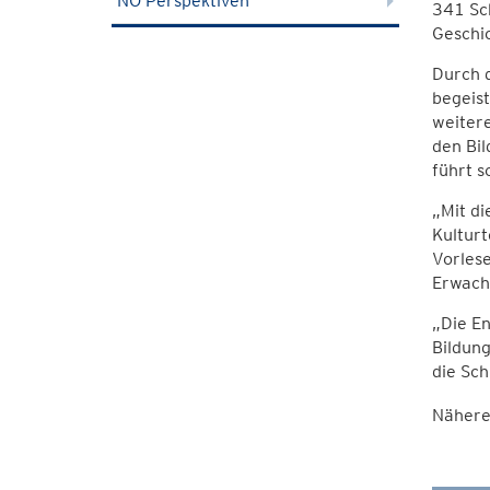
NÖ Perspektiven
341 Sch
Geschic
Durch d
begeist
weitere
den Bil
führt s
„Mit di
Kulturt
Vorlese
Erwach
„Die E
Bildung
die Sch
Nähere