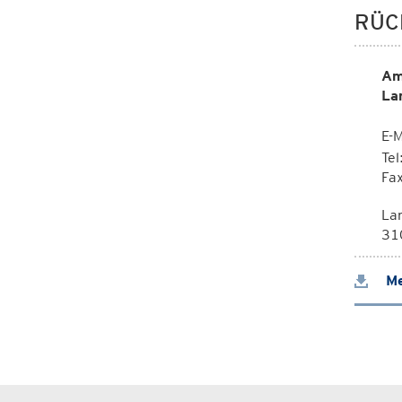
RÜC
Am
La
E-M
Te
Fa
La
310
Me