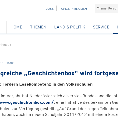
Suchefeld
NAVIGATION
JOBS
TOPICS IN ENGLISH
ÜBERSPRINGEN
HOME
THEMEN
LAND & POLITIK
SERVICE
htenbox
11 | 15:01
lgreiche „Geschichtenbox" wird fortges
g: Fördern Lesekompetenz in den Volksschulen
 im Vorjahr hat Niederösterreich als erstes Bundesland die in
/www.geschichtenbox.com/
, eine Initiative des bekannten Ge
hulen zur Verfügung gestellt. „Auf Grund der regen Teilnahme
t haben, auch im neuen Schuljahr 2011/2012 mit einem kost