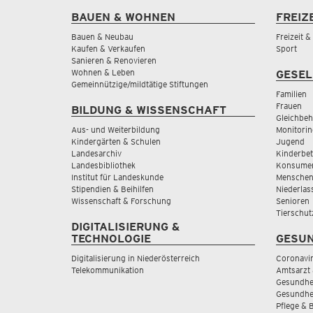
BAUEN & WOHNEN
FREIZ
Bauen & Neubau
Freizeit 
Kaufen & Verkaufen
Sport
Sanieren & Renovieren
Wohnen & Leben
GESEL
Gemeinnützige/mildtätige Stiftungen
Familien
Frauen
BILDUNG & WISSENSCHAFT
Gleichbeh
Aus- und Weiterbildung
Monitorin
Kindergärten & Schulen
Jugend
Landesarchiv
Kinderbe
Landesbibliothek
Konsumen
Institut für Landeskunde
Menschen
Stipendien & Beihilfen
Niederlas
Wissenschaft & Forschung
Senioren
Tierschut
DIGITALISIERUNG &
TECHNOLOGIE
GESUN
Digitalisierung in Niederösterreich
Coronavi
Telekommunikation
Amtsarzt 
Gesundhei
Gesundhe
Pflege & 