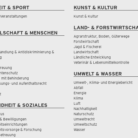
EIT & SPORT
KUNST & KULTUR
& Veranstaltungen
Kunst & Kultur
LAND- & FORSTWIRTSCH
LSCHAFT & MENSCHEN
Agrarstruktur, Boden, Güterwege
Forstwirtschaft
Jagd & Fischerei
andlung & Antidiskriminierung &
Landwirtschaft
g
Ländliche Entwicklung
Veterinär & Lebensmittelkontrolle
treuung
tenschutz
UMWELT & WASSER
 mit Behinderung
Umwelt-, Klima- und Energiebericht
sungs- und Aufenthaltsrecht
Abfall
Energie
z
Klima
Luft
DHEIT & SOZIALES
Nachhaltigkeit
rus
Naturschutz
& Bewilligungen
Umweltrecht
tseinrichtungen
Umweltschutz
itsvorsorge & Forschung
Wasser
Betreuung