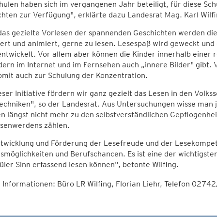
ulen haben sich im vergangenen Jahr beteiligt, für diese Sch
hten zur Verfügung", erklärte dazu Landesrat Mag. Karl Wilfi
as gezielte Vorlesen der spannenden Geschichten werden die
ert und animiert, gerne zu lesen. Lesespaß wird geweckt un
ntwickelt. Vor allem aber können die Kinder innerhalb einer 
dern im Internet und im Fernsehen auch „innere Bilder" gibt.
omit auch zur Schulung der Konzentration.
eser Initiative fördern wir ganz gezielt das Lesen in den Volks
echniken", so der Landesrat. Aus Untersuchungen wisse man 
n längst nicht mehr zu den selbstverständlichen Gepflogenhei
senwerdens zählen.
ntwicklung und Förderung der Lesefreude und der Lesekompet
smöglichkeiten und Berufschancen. Es ist eine der wichtigste
üler Sinn erfassend lesen können", betonte Wilfing.
 Informationen: Büro LR Wilfing, Florian Liehr, Telefon 027