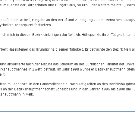
e im Dienste der Bürgerinnen und Bürger" aus, so Pröll, der weiters meinte: „Oberst
denschaft in der Arbeit, Hingabe an den Beruf und Zuneigung zu den Menschen" ausg
ayrhofers konsequent fortsetzen.
ss ich mich in diesem Bezirk einbringen durfte". Als Höhepunkte ihrer Tätigkeit n
bert Haselsteiner das Grundprinzip seiner Tätigkeit. Er betrachte den Bezirk Melk a
d absolvierte nach der Matura das Studium an der Juridischen Fakultät der Univers
ezirkshauptmannes in Zwettl betraut. Im Jahr 1998 wurde er Bezirkshauptmann-Ste
llt.
rat im Jahr 1985 in den Landesdienst ein. Nach Tätigkeiten an den Bezirkshauptma
rs an der Bezirkshauptmannschaft Scheibbs und in den Jahren 1995 bis 1998 die Fu
kshauptmann in Melk.