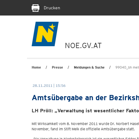
Drucken
NOE.GV.AT
Home
Presse
Meldungen & Suche
99040_bh mel
28.11.2011 | 15:56
Amtsübergabe an der Bezirks
LH Pröll: „Verwaltung ist wesentlicher Fakt
Mit Wirksamkeit vom 8. November 2011 wurde Dr. Norbert Hasels
November, fand im Stift Melk die offizielle Amtsübergabe statt.
„Die Verwaltung in Niederösterreich ist ein wesentlicher Fakto