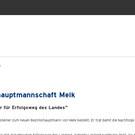
k
hauptmannschaft Melk
or für Erfolgsweg des Landes"
teiner zum neuen Bezirkshauptmann von Melk bestellt. Er trat damit die Nachfolge 
r für den dynamischen Erfolgsweg des Landes", betonte Landeshauptmann Pröll. So z