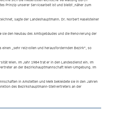
es Prinzip unserer Servicearbeit ist und bleibt ,näher zum
ezeichnet, sagte der Landeshauptmann. Dr. Norbert Haselsteiner
annte sie den Neubau des Amtsgebäudes und die Renovierung der
ls einen „sehr reizvollen und herausfordernden Bezirk", so
ität Wien. Im Jahr 1984 trat er in den Landesdienst ein. Im
llvertreter an der Bezirkshauptmannschaft Wien-Umgebung. Im
nnschaften in Amstetten und Melk bekleidete sie in den Jahren
nktion des Bezirkshauptmann-Stellvertreters an der