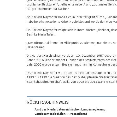
„schlanke Strukturen", „effiziente Arbeit" und „optimales Servic
Bürger - schneller zur Sache."
Dr. Elfriede Mayrhofer habe sich in ihrer Tätigkeit durch „Lei
habe bereits „exzellente Arbeit" geleistet und werde den Weg M
Dr. Elfriede Mayrhofer zeigte sich in ihren Worten „dankbar, da
Basilika Maria Taferl.
„Der Bürger hat immer im Mittelpunkt zu stehen", nannte Dr. Nor
Haselsteiner.
Dr. Norbert Haselsteiner wurde am 10. Dezember 1957 geboren un
Jahr 1992 wurde er mit der Funktion des Stellvertreters des B
Jahr 2000 wurde er zum Bezirkshauptmann in Korneuburg beste
Dr. Elfriede Mayrhofer wurde am 18. Februar 1958 geboren und t
1993 bis 1995 die Funktion des Bezirkshauptmann-Stellvertrete
Bezirkshauptmannschaft Melk. Von 1998 bis 2011 war sie Bezir
RÜCKFRAGEHINWEIS
Amt der Niederösterreichischen Landesregierung
Landesamtsdirektion - Pressedienst