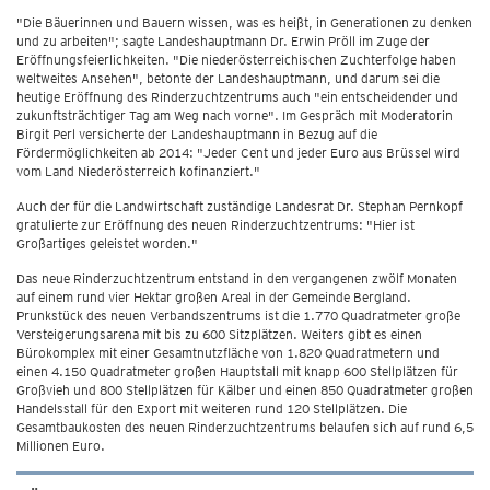
"Die Bäuerinnen und Bauern wissen, was es heißt, in Generationen zu denken
und zu arbeiten"; sagte Landeshauptmann Dr. Erwin Pröll im Zuge der
Eröffnungsfeierlichkeiten. "Die niederösterreichischen Zuchterfolge haben
weltweites Ansehen", betonte der Landeshauptmann, und darum sei die
heutige Eröffnung des Rinderzuchtzentrums auch "ein entscheidender und
zukunftsträchtiger Tag am Weg nach vorne". Im Gespräch mit Moderatorin
Birgit Perl versicherte der Landeshauptmann in Bezug auf die
Fördermöglichkeiten ab 2014: "Jeder Cent und jeder Euro aus Brüssel wird
vom Land Niederösterreich kofinanziert."
Auch der für die Landwirtschaft zuständige Landesrat Dr. Stephan Pernkopf
gratulierte zur Eröffnung des neuen Rinderzuchtzentrums: "Hier ist
Großartiges geleistet worden."
Das neue Rinderzuchtzentrum entstand in den vergangenen zwölf Monaten
auf einem rund vier Hektar großen Areal in der Gemeinde Bergland.
Prunkstück des neuen Verbandszentrums ist die 1.770 Quadratmeter große
Versteigerungsarena mit bis zu 600 Sitzplätzen. Weiters gibt es einen
Bürokomplex mit einer Gesamtnutzfläche von 1.820 Quadratmetern und
einen 4.150 Quadratmeter großen Hauptstall mit knapp 600 Stellplätzen für
Großvieh und 800 Stellplätzen für Kälber und einen 850 Quadratmeter großen
Handelsstall für den Export mit weiteren rund 120 Stellplätzen. Die
Gesamtbaukosten des neuen Rinderzuchtzentrums belaufen sich auf rund 6,5
Millionen Euro.