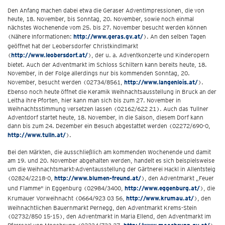
Den Anfang machen dabei etwa die Geraser Adventimpressionen, die von
heute, 18. November, bis Sonntag, 20. November, sowie noch einmal
nächstes Wochenende vom 25. bis 27. November besucht werden können
(Nähere Informationen:
http://www.geras.gv.at/
). An den selben Tagen
geöffnet hat der Leobersdorfer Christkindlmarkt
(
http://www.leobersdorf.at/
), der u. a. Adventkonzerte und Kinderopern
bietet. Auch der Adventmarkt im Schloss Schiltern kann bereits heute, 18.
November, in der Folge allerdings nur bis kommenden Sonntag, 20.
November, besucht werden (02734/8561,
http://www.langenlois.at/
).
Ebenso noch heute öffnet die Keramik Weihnachtsausstellung in Bruck an der
Leitha ihre Pforten, hier kann man sich bis zum 27. November in
Weihnachtsstimmung versetzen lassen (02162/622 21). Auch das Tullner
Adventdorf startet heute, 18. November, in die Saison, diesem Dorf kann
dann bis zum 24. Dezember ein Besuch abgestattet werden (02272/690-0,
http://www.tulln.at/
).
Bei den Märkten, die ausschließlich am kommenden Wochenende und damit
am 19. und 20. November abgehalten werden, handelt es sich beispielsweise
um die Weihnachtsmarkt-Adventausstellung der Gärtnerei Hackl in Allentsteig
(02824/2218-0,
http://www.blumen-freund.at/
), den Adventmarkt „Feuer
und Flamme" in Eggenburg (02984/3400,
http://www.eggenburg.at/
), die
Krumauer Vorweihnacht (0664/923 03 56,
http://www.krumau.at/
), den
Weihnachtlichen Bauernmarkt Pernegg, den Adventmarkt Krems-Stein
(02732/850 15-15), den Adventmarkt in Maria Ellend, den Adventmarkt im