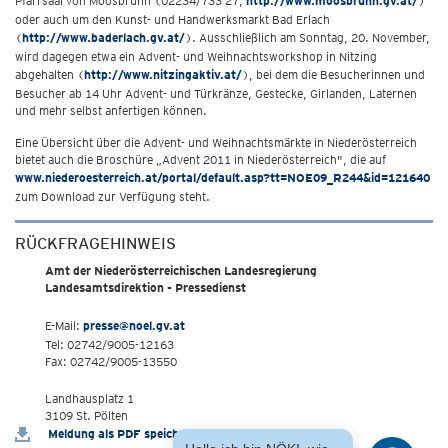
Pfarrsaal von Moosbrunn (02234/733 27,
http://www.moosbrunn.gv.at/
)
oder auch um den Kunst- und Handwerksmarkt Bad Erlach
(
http://www.baderlach.gv.at/
). Ausschließlich am Sonntag, 20. November,
wird dagegen etwa ein Advent- und Weihnachtsworkshop in Nitzing
abgehalten (
http://www.nitzingaktiv.at/
), bei dem die Besucherinnen und
Besucher ab 14 Uhr Advent- und Türkränze, Gestecke, Girlanden, Laternen
und mehr selbst anfertigen können.
Eine Übersicht über die Advent- und Weihnachtsmärkte in Niederösterreich
bietet auch die Broschüre „Advent 2011 in Niederösterreich", die auf
www.niederoesterreich.at/portal/default.asp?tt=NOE09_R244&id=121640
zum Download zur Verfügung steht.
RÜCKFRAGEHINWEIS
Amt der Niederösterreichischen Landesregierung
Landesamtsdirektion - Pressedienst
E-Mail:
presse@noel.gv.at
Tel: 02742/9005-12163
Fax: 02742/9005-13550
Landhausplatz 1
3109 St. Pölten
Meldung als PDF speichern