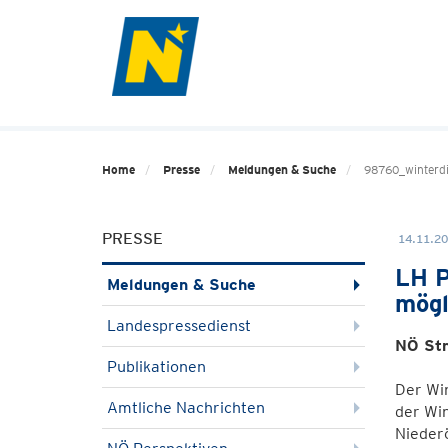
Home
Presse
Meldungen & Suche
98760_winterdi
PRESSE
14.11.20
LH P
Meldungen & Suche
mögl
Landespressedienst
NÖ Str
Publikationen
Der Win
Amtliche Nachrichten
der Win
Niederö