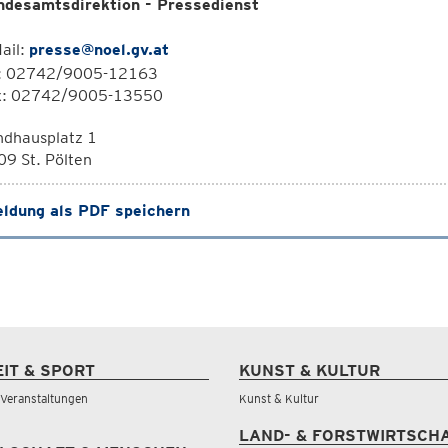
ndesamtsdirektion - Pressedienst
ail:
presse@noel.gv.at
l: 02742/9005-12163
x: 02742/9005-13550
ndhausplatz 1
9 St. Pölten
ldung als PDF speichern
EIT & SPORT
KUNST & KULTUR
& Veranstaltungen
Kunst & Kultur
LAND- & FORSTWIRTSCH