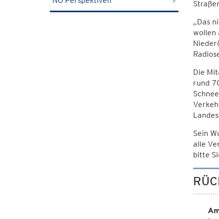
NÖ Perspektiven
Straßen
„Das ni
wollen
Niederö
Radios
Die Mit
rund 70
Schnees
Verkehr
Landes
Sein Wu
alle Ve
bitte S
RÜC
Am