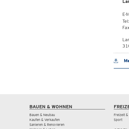
La
E-M
Te
Fa
La
310
Me
BAUEN & WOHNEN
FREIZ
Bauen & Neubau
Freizeit 
Kaufen & Verkaufen
Sport
Sanieren & Renovieren