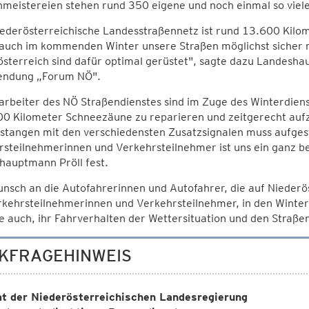
meistereien stehen rund 350 eigene und noch einmal so viel
ederösterreichische Landesstraßennetz ist rund 13.600 Kilomet
 auch im kommenden Winter unsere Straßen möglichst sicher 
sterreich sind dafür optimal gerüstet", sagte dazu Landesha
endung „Forum NÖ".
arbeiter des NÖ Straßendienstes sind im Zuge des Winterdiens
0 Kilometer Schneezäune zu reparieren und zeitgerecht aufzu
tangen mit den verschiedensten Zusatzsignalen muss aufgeste
steilnehmerinnen und Verkehrsteilnehmer ist uns ein ganz be
hauptmann Pröll fest.
nsch an die Autofahrerinnen und Autofahrer, die auf Niederö
rkehrsteilnehmerinnen und Verkehrsteilnehmer, in den Winter
ie auch, ihr Fahrverhalten der Wettersituation und den Straß
KFRAGEHINWEIS
t der Niederösterreichischen Landesregierung