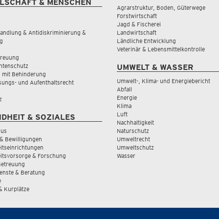
LSCHAFT & MENSCHEN
Agrarstruktur, Boden, Güterwege
Forstwirtschaft
Jagd & Fischerei
andlung & Antidiskriminierung &
Landwirtschaft
g
Ländliche Entwicklung
Veterinär & Lebensmittelkontrolle
treuung
tenschutz
UMWELT & WASSER
 mit Behinderung
Umwelt-, Klima- und Energiebericht
sungs- und Aufenthaltsrecht
Abfall
Energie
z
Klima
Luft
DHEIT & SOZIALES
Nachhaltigkeit
rus
Naturschutz
& Bewilligungen
Umweltrecht
tseinrichtungen
Umweltschutz
itsvorsorge & Forschung
Wasser
Betreuung
ienste & Beratung
e
 & Kurplätze