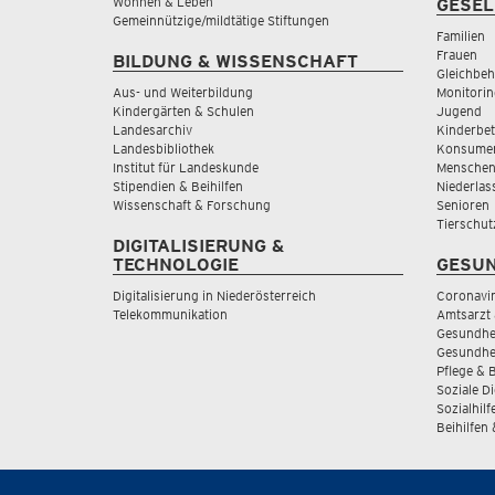
Wohnen & Leben
GESEL
Gemeinnützige/mildtätige Stiftungen
Familien
Frauen
BILDUNG & WISSENSCHAFT
Gleichbeh
Aus- und Weiterbildung
Monitorin
Kindergärten & Schulen
Jugend
Landesarchiv
Kinderbe
Landesbibliothek
Konsumen
Institut für Landeskunde
Menschen
Stipendien & Beihilfen
Niederlas
Wissenschaft & Forschung
Senioren
Tierschut
DIGITALISIERUNG &
TECHNOLOGIE
GESUN
Digitalisierung in Niederösterreich
Coronavi
Telekommunikation
Amtsarzt 
Gesundhei
Gesundhe
Pflege & 
Soziale D
Sozialhilf
Beihilfen