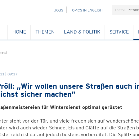
Suchefeld
NAVIGATION
JOBS
TOPICS IN ENGLISH
ÜBERSPRINGEN
HOME
THEMEN
LAND & POLITIK
SERVICE
enst
11 | 09:17
röll: „Wir wollen unsere Straßen auch
ichst sicher machen"
aßenmeistereien für Winterdienst optimal gerüstet
ter steht vor der Tür, und viele freuen sich auf wunderschö
ter wird auch wieder Schnee, Eis und Glätte auf die Straßen 
sterreich ist darauf jedoch bestens vorbereitet. Die Splitt- un