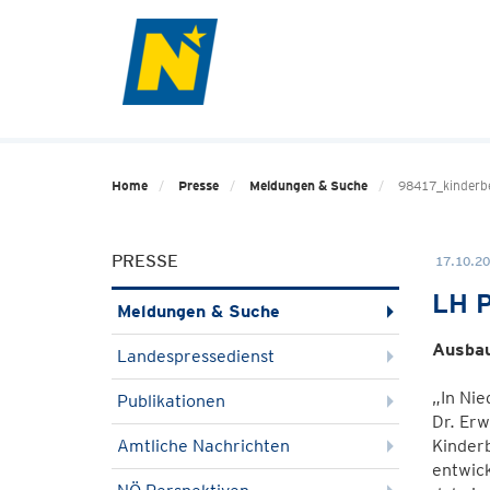
Home
Presse
Meldungen & Suche
98417_kinderb
PRESSE
17.10.20
LH P
Meldungen & Suche
Ausbau
Landespressedienst
„In Nie
Publikationen
Dr. Erw
Amtliche Nachrichten
Kinder
entwic