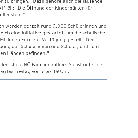
r zu bringen." Dazu gehöre auch die laufende
Pröll: „Die Öffnung der Kindergärten für
eilenstein."
ch werden derzeit rund 9.000 Schülerinnen und
ch eine Initiative gestartet, um die schulische
llionen Euro zur Verfügung gestellt. Der
uung der Schülerinnen und Schüler, und zum
sten Händen befinden."
er ist die NÖ Familienhotline. Sie ist unter der
bis Freitag von 7 bis 19 Uhr.