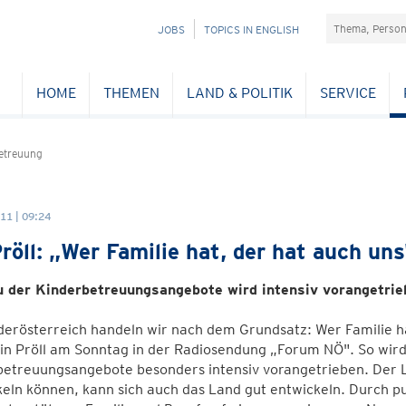
Suchefeld
NAVIGATION
JOBS
TOPICS IN ENGLISH
ÜBERSPRINGEN
HOME
THEMEN
LAND & POLITIK
SERVICE
etreuung
11 | 09:24
röll: „Wer Familie hat, der hat auch uns
 der Kinderbetreuungsangebote wird intensiv vorangetrie
derösterreich handeln wir nach dem Grundsatz: Wer Familie 
in Pröll am Sonntag in der Radiosendung „Forum NÖ". So wird
betreuungsangebote besonders intensiv vorangetrieben. Der 
keln können, kann sich auch das Land gut entwickeln. Durch