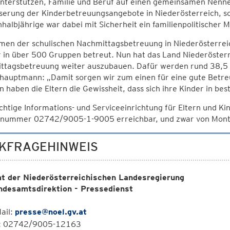
unterstützen, Familie und Beruf auf einen gemeinsamen Nenne
erung der Kinderbetreuungsangebote in Niederösterreich, so 
halbjährige war dabei mit Sicherheit ein familienpolitischer M
men der schulischen Nachmittagsbetreuung in Niederösterrei
 in über 500 Gruppen betreut. Nun hat das Land Niederösterrei
ttagsbetreuung weiter auszubauen. Dafür werden rund 38,5 Mi
hauptmann: „Damit sorgen wir zum einen für eine gute Betre
 haben die Eltern die Gewissheit, dass sich ihre Kinder in be
chtige Informations- und Serviceeinrichtung für Eltern und Kind
nnummer 02742/9005-1-9005 erreichbar, und zwar von Montag 
KFRAGEHINWEIS
t der Niederösterreichischen Landesregierung
ndesamtsdirektion - Pressedienst
ail:
presse@noel.gv.at
l: 02742/9005-12163