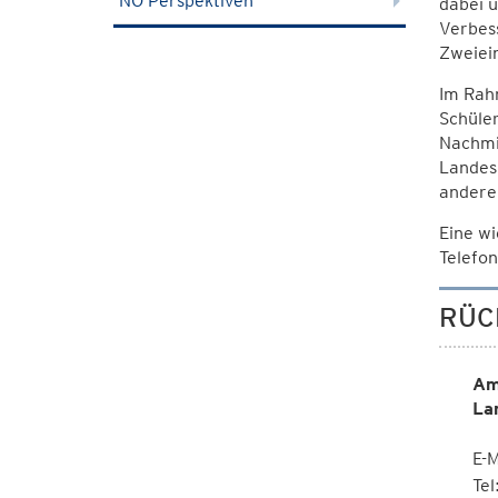
NÖ Perspektiven
dabei 
Verbess
Zweiein
Im Rah
Schüler
Nachmi
Landes
anderen
Eine wi
Telefo
RÜC
Am
La
E-M
Te