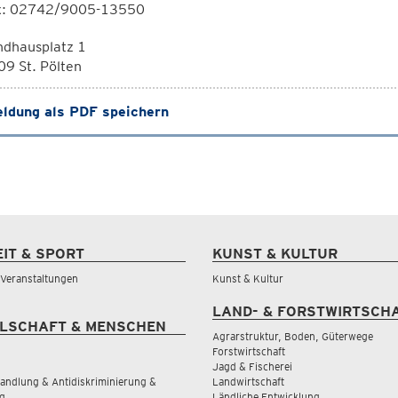
x: 02742/9005-13550
ndhausplatz 1
9 St. Pölten
ldung als PDF speichern
EIT & SPORT
KUNST & KULTUR
& Veranstaltungen
Kunst & Kultur
LAND- & FORSTWIRTSCH
LSCHAFT & MENSCHEN
Agrarstruktur, Boden, Güterwege
Forstwirtschaft
Jagd & Fischerei
andlung & Antidiskriminierung &
Landwirtschaft
g
Ländliche Entwicklung