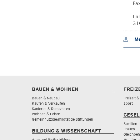
Fa
La
310
Me
BAUEN & WOHNEN
FREIZ
Bauen & Neubau
Freizeit 
Kaufen & Verkaufen
Sport
Sanieren & Renovieren
Wohnen & Leben
GESEL
Gemeinnützige/mildtätige Stiftungen
Familien
Frauen
BILDUNG & WISSENSCHAFT
Gleichbeh
Aus- und Weiterbildung
Monitorin