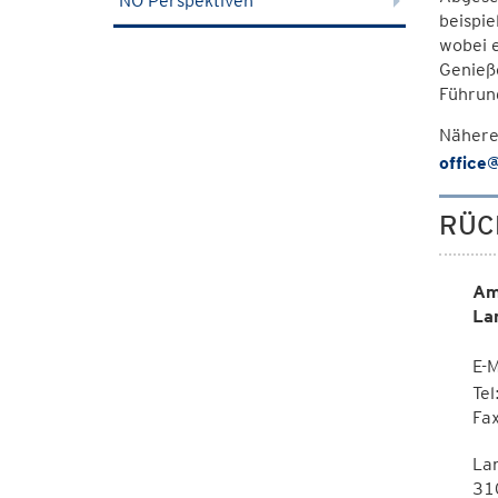
NÖ Perspektiven
beispi
wobei 
Genieß
Führun
Nähere
office
RÜC
Am
La
E-M
Te
Fa
La
310