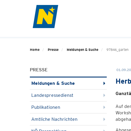
Home
Presse
Meldungen & Suche
97846_garten
PRESSE
01.09.20
Herb
Meldungen & Suche
Ganztä
Landespressedienst
Auf der
Publikationen
Worksho
Amtliche Nachrichten
abgeha
Abgese