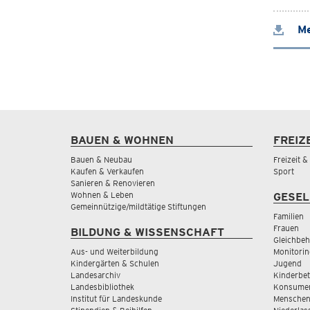
Me
BAUEN & WOHNEN
FREIZ
Bauen & Neubau
Freizeit 
Kaufen & Verkaufen
Sport
Sanieren & Renovieren
Wohnen & Leben
GESEL
Gemeinnützige/mildtätige Stiftungen
Familien
Frauen
BILDUNG & WISSENSCHAFT
Gleichbeh
Aus- und Weiterbildung
Monitorin
Kindergärten & Schulen
Jugend
Landesarchiv
Kinderbe
Landesbibliothek
Konsumen
Institut für Landeskunde
Menschen