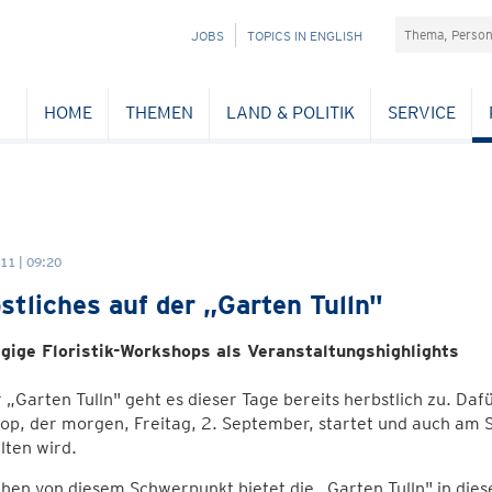
Suchefeld
NAVIGATION
JOBS
TOPICS IN ENGLISH
ÜBERSPRINGEN
HOME
THEMEN
LAND & POLITIK
SERVICE
11 | 09:20
stliches auf der „Garten Tulln"
gige Floristik-Workshops als Veranstaltungshighlights
 „Garten Tulln" geht es dieser Tage bereits herbstlich zu. Dafü
p, der morgen, Freitag, 2. September, startet und auch am 
lten wird.
hen von diesem Schwerpunkt bietet die „Garten Tulln" in die