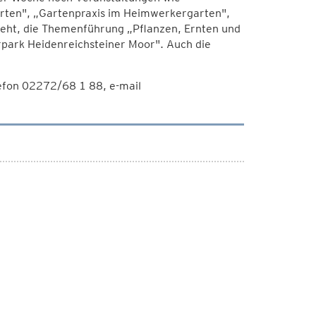
arten", „Gartenpraxis im Heimwerkergarten",
geht, die Themenführung „Pflanzen, Ernten und
park Heidenreichsteiner Moor". Auch die
efon 02272/68 1 88, e-mail