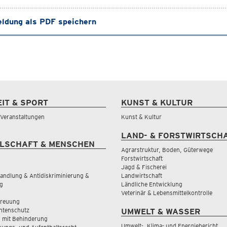
ldung als PDF speichern
EIT & SPORT
KUNST & KULTUR
& Veranstaltungen
Kunst & Kultur
LAND- & FORSTWIRTSCH
LSCHAFT & MENSCHEN
Agrarstruktur, Boden, Güterwege
Forstwirtschaft
Jagd & Fischerei
andlung & Antidiskriminierung &
Landwirtschaft
g
Ländliche Entwicklung
Veterinär & Lebensmittelkontrolle
treuung
tenschutz
UMWELT & WASSER
 mit Behinderung
Umwelt-, Klima- und Energiebericht