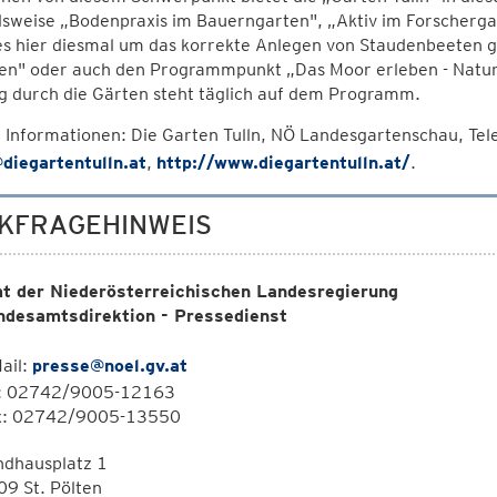
elsweise „Bodenpraxis im Bauerngarten", „Aktiv im Forscherg
es hier diesmal um das korrekte Anlegen von Staudenbeeten 
en" oder auch den Programmpunkt „Das Moor erleben - Natur
g durch die Gärten steht täglich auf dem Programm.
 Informationen: Die Garten Tulln, NÖ Landesgartenschau, Tel
@diegartentulln.at
,
http://www.diegartentulln.at/
.
KFRAGEHINWEIS
t der Niederösterreichischen Landesregierung
ndesamtsdirektion - Pressedienst
ail:
presse@noel.gv.at
l: 02742/9005-12163
x: 02742/9005-13550
ndhausplatz 1
9 St. Pölten