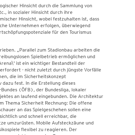
kologischer Hinsicht durch die Sammlung von
, in sozialer Hinsicht durch ihre
mischer Hinsicht, wobei festzuhalten ist, dass
ische Unternehmen erfolgen, überwiegend
tschöpfungspotenziale für den Tourismus
ieben. „Parallel zum Stadionbau arbeiten die
 reibungslosen Spielbetrieb ermöglichen und
rena\' ist ein wichtiger Bestandteil der
fordert - nicht zuletzt durch jüngste Vorfälle
men, die im Sicherheitskonzept
azu fest. In die Erstellung dieses
-Bundes (ÖFB), der Bundesliga, lokaler
jektes an laufend eingebunden. Die Architektur
zum Thema Sicherheit Rechnung: Die offene
chauer an das Spielgeschehen sollen eine
chtlich und schnell erreichbar, die
ätze umzurüsten. Mobile Aufsteckzäune und
kospiele flexibel zu reagieren. Der