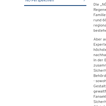
NÖ Perspektiven
Die „NÖ
Regenwa
Familie
rund 6
region
besteh
Aber au
Experte
höchste
nachhal
in der 
zusamme
Sicherh
Behörde
- sowoh
Gestal
gewaltf
Fansekt
Sicherh