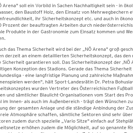
 Arena" soll ein Vorbild in Sachen Nachhaltigkeit sein - in ö
sser, den Baustoff Holz, den Einsatz von Mehrwegbechern etc.
nfreundlichkeit, ihr Sicherheitskonzept etc. und auch in ökono
0 Prozent der beauftragten Arbeiten durch niederösterreich
ale Produkte in der Gastronomie zum Einsatz kommen und Wer
en.
ch das Thema Sicherheit wird bei der „NÖ Arena" groß geschr
n derzeit an einem detaillierten Sicherheitskonzept, das den
 Sicherheit garantieren soll. Das Sicherheitskonzept der ‚NÖ A
tigen Konzeption des Stadions. Gerade das Thema Sicherheit er
Bundesliga - eine langfristige Planung und zahlreiche Maßnah
nspielen werden", hält Sport-Landesrätin Dr. Petra Bohuslav d
eitskonzeptes wurden Vertreter des Österreichischen Fußball
n und sämtlicher Blaulicht-Organisationen vom Start des Pro
l im Innen- als auch im Außenbereich - trägt den Wünschen 
tung der gesamten Anlage und die ständige Anbindung der Zus
reie Atmosphäre schaffen, sämtliche Sektoren sind sehr übersi
oren zudem durch spezielle „Vario Sitze" einfach auf Stehpl
eitsnetze erhöhen zudem die Möglichkeit, auf so genannte Risi