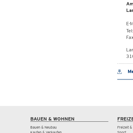
Am
La
E-M
Te
Fa
La
310
Me
BAUEN & WOHNEN
FREIZ
Bauen & Neubau
Freizeit 
Kaufen & Verkaufen
Sport