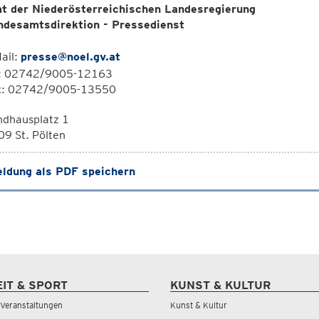
t der Niederösterreichischen Landesregierung
ndesamtsdirektion - Pressedienst
ail:
presse@noel.gv.at
l: 02742/9005-12163
x: 02742/9005-13550
ndhausplatz 1
9 St. Pölten
ldung als PDF speichern
EIT & SPORT
KUNST & KULTUR
& Veranstaltungen
Kunst & Kultur