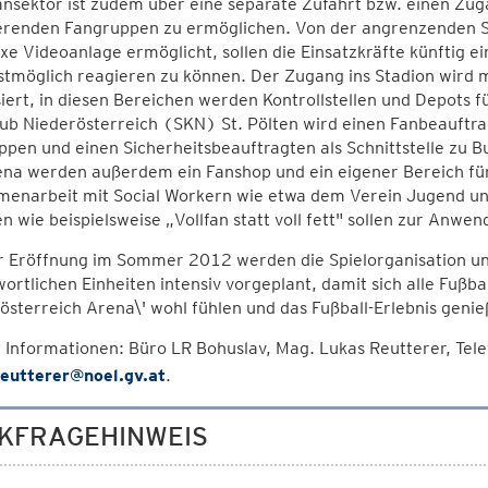
nsektor ist zudem über eine separate Zufahrt bzw. einen Zug
ierenden Fangruppen zu ermöglichen. Von der angrenzenden Sic
e Videoanlage ermöglicht, sollen die Einsatzkräfte künftig e
stmöglich reagieren zu können. Der Zugang ins Stadion wird 
iert, in diesen Bereichen werden Kontrollstellen und Depots f
lub Niederösterreich (SKN) St. Pölten wird einen Fanbeauftr
pen und einen Sicherheitsbeauftragten als Schnittstelle zu Bu
ena werden außerdem ein Fanshop und ein eigener Bereich für
enarbeit mit Social Workern wie etwa dem Verein Jugend un
n wie beispielsweise „Vollfan statt voll fett" sollen zur Anw
ur Eröffnung im Sommer 2012 werden die Spielorganisation un
ortlichen Einheiten intensiv vorgeplant, damit sich alle Fußb
österreich Arena\' wohl fühlen und das Fußball-Erlebnis geni
 Informationen: Büro LR Bohuslav, Mag. Lukas Reutterer, Te
reutterer@noel.gv.at
.
KFRAGEHINWEIS