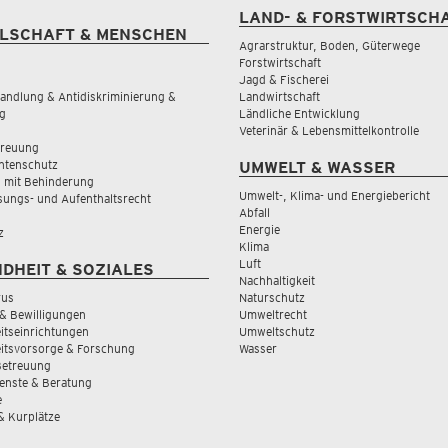
LAND- & FORSTWIRTSCH
LSCHAFT & MENSCHEN
Agrarstruktur, Boden, Güterwege
Forstwirtschaft
Jagd & Fischerei
andlung & Antidiskriminierung &
Landwirtschaft
g
Ländliche Entwicklung
Veterinär & Lebensmittelkontrolle
treuung
tenschutz
UMWELT & WASSER
 mit Behinderung
Umwelt-, Klima- und Energiebericht
sungs- und Aufenthaltsrecht
Abfall
Energie
z
Klima
Luft
DHEIT & SOZIALES
Nachhaltigkeit
rus
Naturschutz
& Bewilligungen
Umweltrecht
tseinrichtungen
Umweltschutz
itsvorsorge & Forschung
Wasser
Betreuung
ienste & Beratung
e
 & Kurplätze