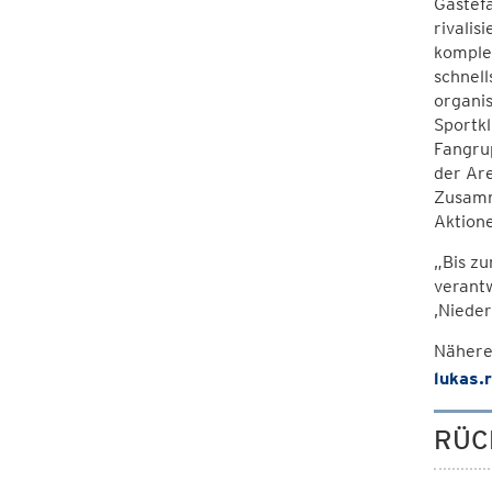
Gästefa
rivalis
komplex
schnell
organis
Sportk
Fangrup
der Ar
Zusamm
Aktione
„Bis z
verantw
‚Nieder
Nähere
lukas.
RÜC