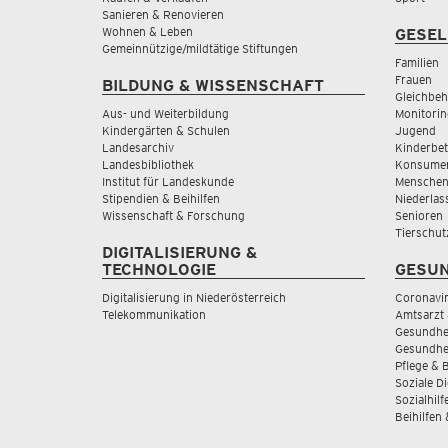
Sanieren & Renovieren
Wohnen & Leben
GESEL
Gemeinnützige/mildtätige Stiftungen
Familien
Frauen
BILDUNG & WISSENSCHAFT
Gleichbeh
Aus- und Weiterbildung
Monitorin
Kindergärten & Schulen
Jugend
Landesarchiv
Kinderbe
Landesbibliothek
Konsumen
Institut für Landeskunde
Menschen
Stipendien & Beihilfen
Niederlas
Wissenschaft & Forschung
Senioren
Tierschut
DIGITALISIERUNG &
TECHNOLOGIE
GESUN
Digitalisierung in Niederösterreich
Coronavi
Telekommunikation
Amtsarzt 
Gesundhei
Gesundhe
Pflege & 
Soziale D
Sozialhilf
Beihilfen