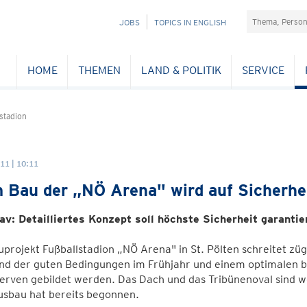
Suchefeld
NAVIGATION
JOBS
TOPICS IN ENGLISH
ÜBERSPRINGEN
HOME
THEMEN
LAND & POLITIK
SERVICE
stadion
11 | 10:11
 Bau der „NÖ Arena" wird auf Sicherhe
av: Detailliertes Konzept soll höchste Sicherheit garantie
projekt Fußballstadion „NÖ Arena" in St. Pölten schreitet züg
nd der guten Bedingungen im Frühjahr und einem optimalen b
erven gebildet werden. Das Dach und das Tribünenoval sind 
usbau hat bereits begonnen.