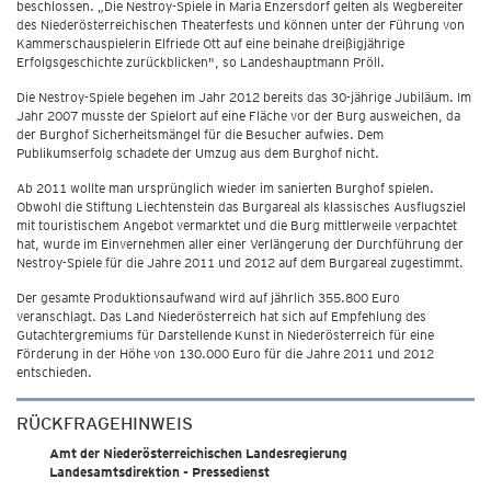
beschlossen. „Die Nestroy-Spiele in Maria Enzersdorf gelten als Wegbereiter
des Niederösterreichischen Theaterfests und können unter der Führung von
Kammerschauspielerin Elfriede Ott auf eine beinahe dreißigjährige
Erfolgsgeschichte zurückblicken", so Landeshauptmann Pröll.
Die Nestroy-Spiele begehen im Jahr 2012 bereits das 30-jährige Jubiläum. Im
Jahr 2007 musste der Spielort auf eine Fläche vor der Burg ausweichen, da
der Burghof Sicherheitsmängel für die Besucher aufwies. Dem
Publikumserfolg schadete der Umzug aus dem Burghof nicht.
Ab 2011 wollte man ursprünglich wieder im sanierten Burghof spielen.
Obwohl die Stiftung Liechtenstein das Burgareal als klassisches Ausflugsziel
mit touristischem Angebot vermarktet und die Burg mittlerweile verpachtet
hat, wurde im Einvernehmen aller einer Verlängerung der Durchführung der
Nestroy-Spiele für die Jahre 2011 und 2012 auf dem Burgareal zugestimmt.
Der gesamte Produktionsaufwand wird auf jährlich 355.800 Euro
veranschlagt. Das Land Niederösterreich hat sich auf Empfehlung des
Gutachtergremiums für Darstellende Kunst in Niederösterreich für eine
Förderung in der Höhe von 130.000 Euro für die Jahre 2011 und 2012
entschieden.
RÜCKFRAGEHINWEIS
Amt der Niederösterreichischen Landesregierung
Landesamtsdirektion - Pressedienst