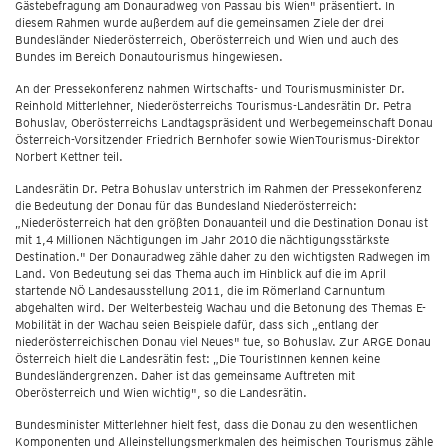
Gästebefragung am Donauradweg von Passau bis Wien" präsentiert. In
diesem Rahmen wurde außerdem auf die gemeinsamen Ziele der drei
Bundesländer Niederösterreich, Oberösterreich und Wien und auch des
Bundes im Bereich Donautourismus hingewiesen.
An der Pressekonferenz nahmen Wirtschafts- und Tourismusminister Dr.
Reinhold Mitterlehner, Niederösterreichs Tourismus-Landesrätin Dr. Petra
Bohuslav, Oberösterreichs Landtagspräsident und Werbegemeinschaft Donau
Österreich-Vorsitzender Friedrich Bernhofer sowie WienTourismus-Direktor
Norbert Kettner teil.
Landesrätin Dr. Petra Bohuslav unterstrich im Rahmen der Pressekonferenz
die Bedeutung der Donau für das Bundesland Niederösterreich:
„Niederösterreich hat den größten Donauanteil und die Destination Donau ist
mit 1,4 Millionen Nächtigungen im Jahr 2010 die nächtigungsstärkste
Destination." Der Donauradweg zähle daher zu den wichtigsten Radwegen im
Land. Von Bedeutung sei das Thema auch im Hinblick auf die im April
startende NÖ Landesausstellung 2011, die im Römerland Carnuntum
abgehalten wird. Der Welterbesteig Wachau und die Betonung des Themas E-
Mobilität in der Wachau seien Beispiele dafür, dass sich „entlang der
niederösterreichischen Donau viel Neues" tue, so Bohuslav. Zur ARGE Donau
Österreich hielt die Landesrätin fest: „Die TouristInnen kennen keine
Bundesländergrenzen. Daher ist das gemeinsame Auftreten mit
Oberösterreich und Wien wichtig", so die Landesrätin.
Bundesminister Mitterlehner hielt fest, dass die Donau zu den wesentlichen
Komponenten und Alleinstellungsmerkmalen des heimischen Tourismus zähle