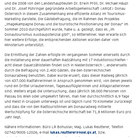
und die 2008 von den Landeshauptleuten Dr. Erwin Pröll, Dr. Michael Häupl
und Dr. Josef Pühringer gegründete Arbeitsgemeinschaft (ARGE) Donau
Österreich in diesem Zusammenhang eine effiziente Allianz im Tourismus-
Marketing darstelle. Die Gästebefragung, die im Rahmen des Projektes
„Imagekampagne Donau und die touristische Positionierung der Donau" im
Sommer 2010 durchgeführt wurde, habe u. a. gezeigt, dass es „im
Donautourismus Ausbaupotenzial gibt", so Mitterlehner. Man erwarte sich
hier weitere Erfolge, die entsprechenden Aktionen würden daher vom
Ministerium unterstützt.
Die Ermittlung der Zahlen erfolgte im vergangenen Sommer einerseits durch
die Installierung einer dauerhaften Radzählung mit 17 Induktionsschleifen -
acht dieser Dauerzählstellen finden sich in Niederösterreich -, andererseits
durch die Befragung von 2.400 Gästen, die den österreichischen
Donauradweg benutzten. Dabei wurde eruiert, dass dieser Radweg jährlich
von 437.000 RadfahrerInnen in Anspruch genommen wird, von denen jeweils
rund ein Drittel UrlauberInnen, TagesausflüglerInnen und AlltagsradlerInnen
sind. Weiters ergab die Untersuchung, dass jährlich 38.000 Personen von
Passau bis Wien oder umgekehrt fahren, man hier durchschnittlich 6,9 Tage
und meist in Gruppen unterwegs ist und täglich rund 70 Kilometer zurücklegt
und dass die von den RadtouristInnen am Donauradweg initiierte
Wertschöpfung für die österreichische Wirtschaft bei 71,8 Millionen Euro pro
Jahr liegt.
Nähere Informationen: Büro LR Bohuslav, Mag. Lukas Reutterer, Telefon
02742/9005-12026, e-mail
lukas.reutterer@noel.gv.at
, bzw.