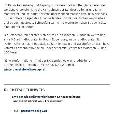
Im Raum Persenbeug und Aspang muss vereinzelt mit Reifglätte gerechnet
werden. Ansonsten sind die Fahrbahnen der Landesstraßen B und L im
Mostviertel und im Industrieviertel überwiegend trocken bzw. teilweise nass,
nur in höheren Lagen des Alpenvorlandes und des westlichen Waldviertels
gibt es auch gestreute Schneefahrbahnen. Die erforderlichen Streueinsätze
sind überall im Gange.
Die Temperaturen beliefen sich heute Früh zwischen - 8 Grad in Weitra und
etwa 0 Grad in Gloggnitz. Im Raum Eggenburg, Aspang, Gloggnitz, St.
Pölten, Ottenschlag, Pöggstall, Spitz, Allentsteig und Waidhofen an der Thaya
kommt es abschnittsweise zu Bodennebel mit Sichtweiten zwischen 50 und
100 Metern.
Nähere Informationen: Amt der NÖ Landesregierung, Abteilung
Straßenbetrieb, Telefon 02742/9005-60262, e-mail
winterdienststelle@noel.gv.at
.
RÜCKFRAGEHINWEIS
Amt der Niederösterreichischen Landesregierung
Landesamtsdirektion - Pressedienst
E-Mail:
presse@noel.gv.at