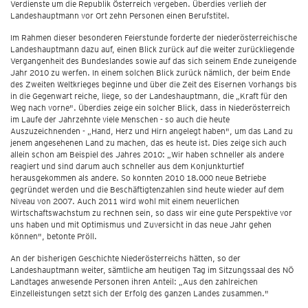
Verdienste um die Republik Österreich vergeben. Überdies verlieh der
Landeshauptmann vor Ort zehn Personen einen Berufstitel.
Im Rahmen dieser besonderen Feierstunde forderte der niederösterreichische
Landeshauptmann dazu auf, einen Blick zurück auf die weiter zurückliegende
Vergangenheit des Bundeslandes sowie auf das sich seinem Ende zuneigende
Jahr 2010 zu werfen. In einem solchen Blick zurück nämlich, der beim Ende
des Zweiten Weltkrieges beginne und über die Zeit des Eisernen Vorhangs bis
in die Gegenwart reiche, liege, so der Landeshauptmann, die „Kraft für den
Weg nach vorne". Überdies zeige ein solcher Blick, dass in Niederösterreich
im Laufe der Jahrzehnte viele Menschen - so auch die heute
Auszuzeichnenden - „Hand, Herz und Hirn angelegt haben", um das Land zu
jenem angesehenen Land zu machen, das es heute ist. Dies zeige sich auch
allein schon am Beispiel des Jahres 2010: „Wir haben schneller als andere
reagiert und sind darum auch schneller aus dem Konjunkturtief
herausgekommen als andere. So konnten 2010 18.000 neue Betriebe
gegründet werden und die Beschäftigtenzahlen sind heute wieder auf dem
Niveau von 2007. Auch 2011 wird wohl mit einem neuerlichen
Wirtschaftswachstum zu rechnen sein, so dass wir eine gute Perspektive vor
uns haben und mit Optimismus und Zuversicht in das neue Jahr gehen
können", betonte Pröll.
An der bisherigen Geschichte Niederösterreichs hätten, so der
Landeshauptmann weiter, sämtliche am heutigen Tag im Sitzungssaal des NÖ
Landtages anwesende Personen ihren Anteil: „Aus den zahlreichen
Einzelleistungen setzt sich der Erfolg des ganzen Landes zusammen."