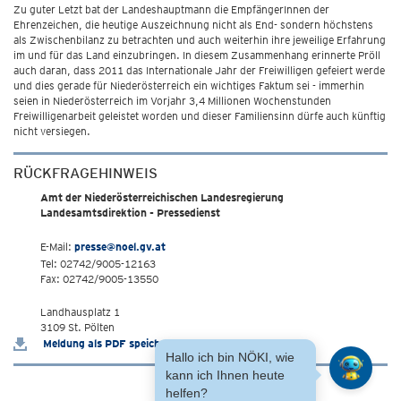
Zu guter Letzt bat der Landeshauptmann die EmpfängerInnen der
Ehrenzeichen, die heutige Auszeichnung nicht als End- sondern höchstens
als Zwischenbilanz zu betrachten und auch weiterhin ihre jeweilige Erfahrung
im und für das Land einzubringen. In diesem Zusammenhang erinnerte Pröll
auch daran, dass 2011 das Internationale Jahr der Freiwilligen gefeiert werde
und dies gerade für Niederösterreich ein wichtiges Faktum sei - immerhin
seien in Niederösterreich im Vorjahr 3,4 Millionen Wochenstunden
Freiwilligenarbeit geleistet worden und dieser Familiensinn dürfe auch künftig
nicht versiegen.
RÜCKFRAGEHINWEIS
Amt der Niederösterreichischen Landesregierung
Landesamtsdirektion - Pressedienst
E-Mail:
presse@noel.gv.at
Tel: 02742/9005-12163
Fax: 02742/9005-13550
Landhausplatz 1
3109 St. Pölten
Meldung als PDF speichern
Hallo ich bin NÖKI, wie
kann ich Ihnen heute
helfen?