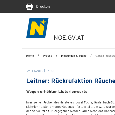
Drucken
NOE.GV.AT
Home
Presse
Meldungen & Suche
93668_rueckr
24.11.2010 | 14:52
Leitner: Rückrufaktion Räuche
Wegen erhöhter Listerienwerte
In einzelnen Proben des Herstellers Josef Fuchs, Grafenbach-St
Listerien (Listeria monocytogenes) festgestellt. Die Ware wur
den Verkäufern zurückgegeben werden. Auch wenn das Haltbarke