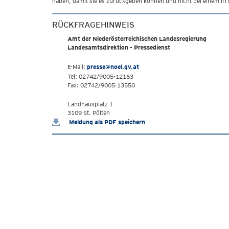
haben, damit sie es zurückgeben können und nicht bei einem ir
RÜCKFRAGEHINWEIS
Amt der Niederösterreichischen Landesregierung
Landesamtsdirektion - Pressedienst
E-Mail:
presse@noel.gv.at
Tel: 02742/9005-12163
Fax: 02742/9005-13550
Landhausplatz 1
3109 St. Pölten
Meldung als PDF speichern