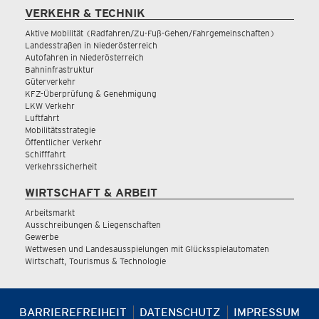
VERKEHR & TECHNIK
Aktive Mobilität (Radfahren/Zu-Fuß-Gehen/Fahrgemeinschaften)
Landesstraßen in Niederösterreich
Autofahren in Niederösterreich
Bahninfrastruktur
Güterverkehr
KFZ-Überprüfung & Genehmigung
LKW Verkehr
Luftfahrt
Mobilitätsstrategie
Öffentlicher Verkehr
Schifffahrt
Verkehrssicherheit
WIRTSCHAFT & ARBEIT
Arbeitsmarkt
Ausschreibungen & Liegenschaften
Gewerbe
Wettwesen und Landesausspielungen mit Glücksspielautomaten
Wirtschaft, Tourismus & Technologie
BARRIEREFREIHEIT
DATENSCHUTZ
IMPRESSUM