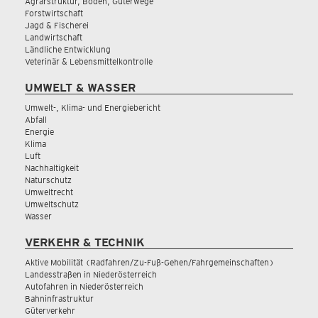
Agrarstruktur, Boden, Güterwege
Forstwirtschaft
Jagd & Fischerei
Landwirtschaft
Ländliche Entwicklung
Veterinär & Lebensmittelkontrolle
UMWELT & WASSER
Umwelt-, Klima- und Energiebericht
Abfall
Energie
Klima
Luft
Nachhaltigkeit
Naturschutz
Umweltrecht
Umweltschutz
Wasser
VERKEHR & TECHNIK
Aktive Mobilität (Radfahren/Zu-Fuß-Gehen/Fahrgemeinschaften)
Landesstraßen in Niederösterreich
Autofahren in Niederösterreich
Bahninfrastruktur
Güterverkehr