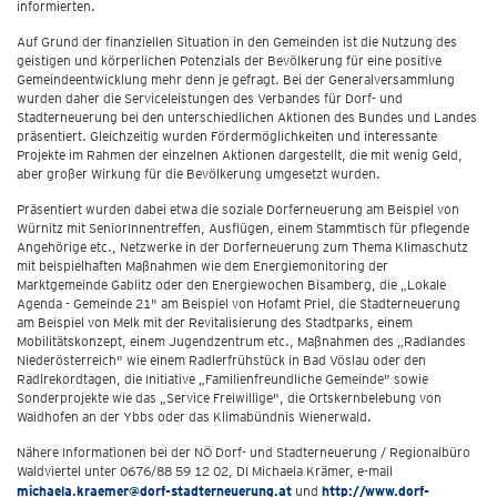
informierten.
Auf Grund der finanziellen Situation in den Gemeinden ist die Nutzung des
geistigen und körperlichen Potenzials der Bevölkerung für eine positive
Gemeindeentwicklung mehr denn je gefragt. Bei der Generalversammlung
wurden daher die Serviceleistungen des Verbandes für Dorf- und
Stadterneuerung bei den unterschiedlichen Aktionen des Bundes und Landes
präsentiert. Gleichzeitig wurden Fördermöglichkeiten und interessante
Projekte im Rahmen der einzelnen Aktionen dargestellt, die mit wenig Geld,
aber großer Wirkung für die Bevölkerung umgesetzt wurden.
Präsentiert wurden dabei etwa die soziale Dorferneuerung am Beispiel von
Würnitz mit SeniorInnentreffen, Ausflügen, einem Stammtisch für pflegende
Angehörige etc., Netzwerke in der Dorferneuerung zum Thema Klimaschutz
mit beispielhaften Maßnahmen wie dem Energiemonitoring der
Marktgemeinde Gablitz oder den Energiewochen Bisamberg, die „Lokale
Agenda - Gemeinde 21" am Beispiel von Hofamt Priel, die Stadterneuerung
am Beispiel von Melk mit der Revitalisierung des Stadtparks, einem
Mobilitätskonzept, einem Jugendzentrum etc., Maßnahmen des „Radlandes
Niederösterreich" wie einem Radlerfrühstück in Bad Vöslau oder den
Radlrekordtagen, die Initiative „Familienfreundliche Gemeinde" sowie
Sonderprojekte wie das „Service Freiwillige", die Ortskernbelebung von
Waidhofen an der Ybbs oder das Klimabündnis Wienerwald.
Nähere Informationen bei der NÖ Dorf- und Stadterneuerung / Regionalbüro
Waldviertel unter 0676/88 59 12 02, DI Michaela Krämer, e-mail
michaela.kraemer@dorf-stadterneuerung.at
und
http://www.dorf-