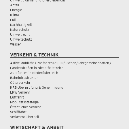
Umwelt-, Klima- und Energiebericht
Abfall
Energie
Klima
Luft
Nachhaltigkeit
Naturschutz
Umweltrecht
Umweltschutz
Wasser
VERKEHR & TECHNIK
Aktive Mobilität (Radfahren/Zu-Fuß-Gehen/Fahrgemeinschaften)
Landesstraßen in Niederösterreich
Autofahren in Niederösterreich
Bahninfrastruktur
Güterverkehr
KFZ-Überprüfung & Genehmigung
LKW Verkehr
Luftfahrt
Mobilitätsstrategie
Öffentlicher Verkehr
Schifffahrt
Verkehrssicherheit
WIRTSCHAFT & ARBEIT