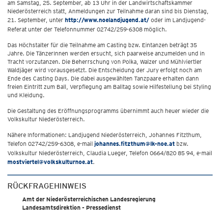
am Samstag, 25. September, ab 13 Uhr in der Landwirtschaftskammer
Niederösterreich statt, Anmeldungen zur Teilnahme daran sind bis Dienstag,
21. September, unter
http://www.noelandjugend.at/
oder im Landjugend-
Referat unter der Telefonnummer 02742/259-6308 möglich.
Das Höchstalter für die Teilnahme am Casting bzw. Eintanzen beträgt 35
Jahre. Die TänzerInnen werden ersucht, sich paarweise anzumelden und in
Tracht vorzutanzen. Die Beherrschung von Polka, Walzer und Mühlviertler
Waldjäger wird vorausgesetzt. Die Entscheidung der Jury erfolgt noch am
Ende des Casting Days. Die dabei ausgewählten Tanzpaare erhalten dann
freien Eintritt zum Ball, Verpflegung am Balltag sowie Hilfestellung bei Styling
und Kleidung.
Die Gestaltung des Eröffnungsprogramms übernimmt auch heuer wieder die
Volkskultur Niederösterreich.
Nähere Informationen: Landjugend Niederösterreich, Johannes Fitzthum,
Telefon 02742/259-6308, e-mail
johannes.fitzthum@lk-noe.at
bzw.
Volkskultur Niederösterreich, Claudia Lueger, Telefon 0664/820 85 94, e-mail
mostviertel@volkskulturnoe.at
.
RÜCKFRAGEHINWEIS
Amt der Niederösterreichischen Landesregierung
Landesamtsdirektion - Pressedienst