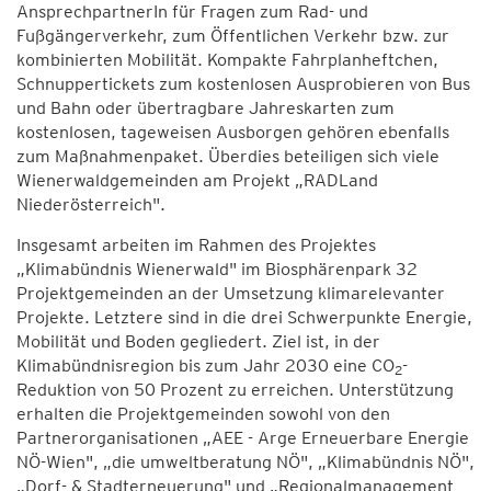
AnsprechpartnerIn für Fragen zum Rad- und
Fußgängerverkehr, zum Öffentlichen Verkehr bzw. zur
kombinierten Mobilität. Kompakte Fahrplanheftchen,
Schnuppertickets zum kostenlosen Ausprobieren von Bus
und Bahn oder übertragbare Jahreskarten zum
kostenlosen, tageweisen Ausborgen gehören ebenfalls
zum Maßnahmenpaket. Überdies beteiligen sich viele
Wienerwaldgemeinden am Projekt „RADLand
Niederösterreich".
Insgesamt arbeiten im Rahmen des Projektes
„Klimabündnis Wienerwald" im Biosphärenpark 32
Projektgemeinden an der Umsetzung klimarelevanter
Projekte. Letztere sind in die drei Schwerpunkte Energie,
Mobilität und Boden gegliedert. Ziel ist, in der
Klimabündnisregion bis zum Jahr 2030 eine CO
-
2
Reduktion von 50 Prozent zu erreichen. Unterstützung
erhalten die Projektgemeinden sowohl von den
Partnerorganisationen „AEE - Arge Erneuerbare Energie
NÖ-Wien", „die umweltberatung NÖ", „Klimabündnis NÖ",
„Dorf- & Stadterneuerung" und „Regionalmanagement