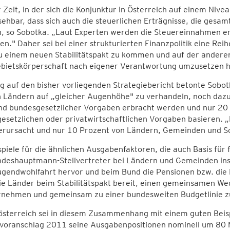
r Zeit, in der sich die Konjunktur in Österreich auf einem Nivea
ehbar, dass sich auch die steuerlichen Erträgnisse, die gesa
n, so Sobotka. „Laut Experten werden die Steuereinnahmen e
en." Daher sei bei einer strukturierten Finanzpolitik eine R
zu einem neuen Stabilitätspakt zu kommen und auf der andere
ebietskörperschaft nach eigener Verantwortung umzusetzen 
g auf den bisher vorliegenden Strategiebericht betonte Sobo
n Ländern auf „gleicher Augenhöhe" zu verhandeln, noch daz
nd bundesgesetzlicher Vorgaben erbracht werden und nur 20
gesetzlichen oder privatwirtschaftlichen Vorgaben basieren.
erursacht und nur 10 Prozent von Ländern, Gemeinden und So
spiele für die ähnlichen Ausgabenfaktoren, die auch Basis fü
ndeshauptmann-Stellvertreter bei Ländern und Gemeinden in
ugendwohlfahrt hervor und beim Bund die Pensionen bzw. di
die Länder beim Stabilitätspakt bereit, einen gemeinsamen 
rnehmen und gemeinsam zu einer bundesweiten Budgetlinie 
österreich sei in diesem Zusammenhang mit einem guten Bei
voranschlag 2011 seine Ausgabenpositionen nominell um 80 M