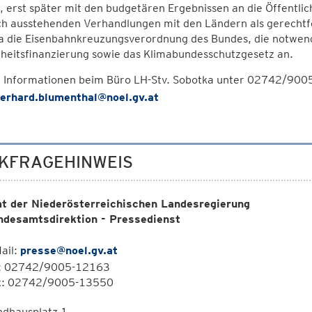
 erst später mit den budgetären Ergebnissen an die Öffentlic
h ausstehenden Verhandlungen mit den Ländern als gerechtfer
a die Eisenbahnkreuzungsverordnung des Bundes, die notwend
heitsfinanzierung sowie das Klimabundesschutzgesetz an.
 Informationen beim Büro LH-Stv. Sobotka unter 02742/900
erhard.blumenthal@noel.gv.at
KFRAGEHINWEIS
t der Niederösterreichischen Landesregierung
ndesamtsdirektion - Pressedienst
ail:
presse@noel.gv.at
l: 02742/9005-12163
x: 02742/9005-13550
ndhausplatz 1