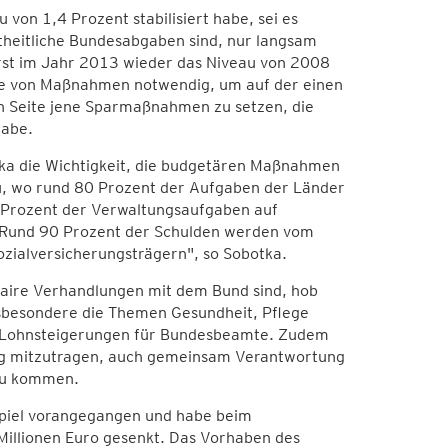
u von 1,4 Prozent stabilisiert habe, sei es
mtheitliche Bundesabgaben sind, nur langsam
rst im Jahr 2013 wieder das Niveau von 2008
eihe von Maßnahmen notwendig, um auf der einen
n Seite jene Sparmaßnahmen zu setzen, die
habe.
tka die Wichtigkeit, die budgetären Maßnahmen
u, wo rund 80 Prozent der Aufgaben der Länder
 Prozent der Verwaltungsaufgaben auf
 „Rund 90 Prozent der Schulden werden vom
zialversicherungsträgern", so Sobotka.
r faire Verhandlungen mit dem Bund sind, hob
sbesondere die Themen Gesundheit, Pflege
e Lohnsteigerungen für Bundesbeamte. Zudem
Weg mitzutragen, auch gemeinsam Verantwortung
zu kommen.
spiel vorangegangen und habe beim
illionen Euro gesenkt. Das Vorhaben des