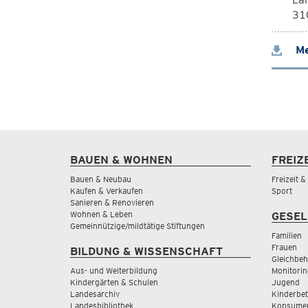
310
Me
BAUEN & WOHNEN
FREIZ
Bauen & Neubau
Freizeit 
Kaufen & Verkaufen
Sport
Sanieren & Renovieren
Wohnen & Leben
GESEL
Gemeinnützige/mildtätige Stiftungen
Familien
Frauen
BILDUNG & WISSENSCHAFT
Gleichbeh
Aus- und Weiterbildung
Monitorin
Kindergärten & Schulen
Jugend
Landesarchiv
Kinderbe
Landesbibliothek
Konsumen