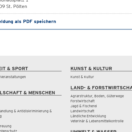
9 St. Pölten
ldung als PDF speichern
EIT & SPORT
KUNST & KULTUR
& Veranstaltungen
Kunst & Kultur
LAND- & FORSTWIRTSCH
LSCHAFT & MENSCHEN
Agrarstruktur, Boden, Güterwege
Forstwirtschaft
Jagd & Fischerei
andlung & Antidiskriminierung &
Landwirtschaft
g
Ländliche Entwicklung
Veterinär & Lebensmittelkontrolle
treuung
tenschutz
UMWELT & WASSER