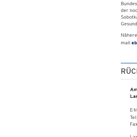
Bundes,
der noc
Sobotk
Gesund
Nähere
mail
eb
RÜC
Am
La
E-M
Te
Fa
La