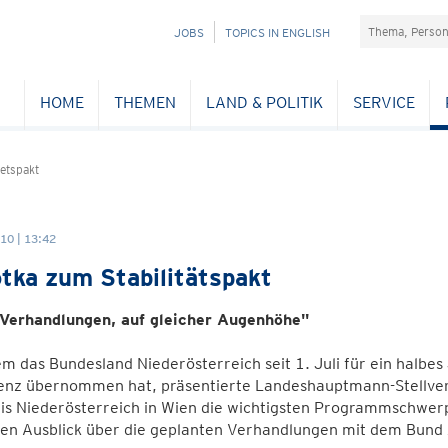
Suchefeld
NAVIGATION
JOBS
TOPICS IN ENGLISH
ÜBERSPRINGEN
HOME
THEMEN
LAND & POLITIK
SERVICE
etspakt
10 | 13:42
tka zum Stabilitätspakt
 Verhandlungen, auf gleicher Augenhöhe"
 das Bundesland Niederösterreich seit 1. Juli für ein halbes
enz übernommen hat, präsentierte Landeshauptmann-Stellvert
ais Niederösterreich in Wien die wichtigsten Programmschwer
en Ausblick über die geplanten Verhandlungen mit dem Bund 