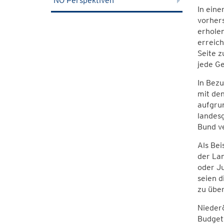
NÖ Perspektiven
In eine
vorhers
erhole
erreich
Seite 
jede G
In Bezu
mit de
aufgru
landes
Bund v
Als Bei
der La
oder J
seien 
zu übe
Nieder
Budget