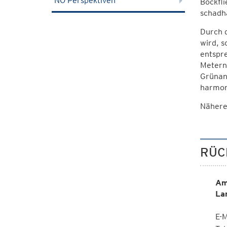
NÖ Perspektiven
Bockfli
schadh
Durch 
wird, s
entspr
Metern 
Grünan
harmon
Nähere
RÜC
Am
La
E-M