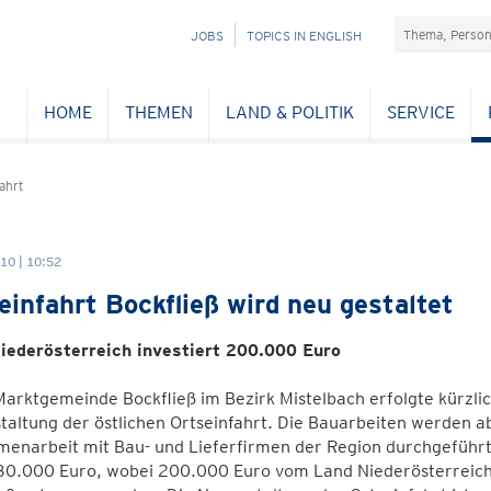
Suchefeld
NAVIGATION
JOBS
TOPICS IN ENGLISH
ÜBERSPRINGEN
HOME
THEMEN
LAND & POLITIK
SERVICE
ahrt
10 | 10:52
einfahrt Bockfließ wird neu gestaltet
iederösterreich investiert 200.000 Euro
Marktgemeinde Bockfließ im Bezirk Mistelbach erfolgte kürzli
altung der östlichen Ortseinfahrt. Die Bauarbeiten werden ab
narbeit mit Bau- und Lieferfirmen der Region durchgeführt. 
30.000 Euro, wobei 200.000 Euro vom Land Niederösterreic