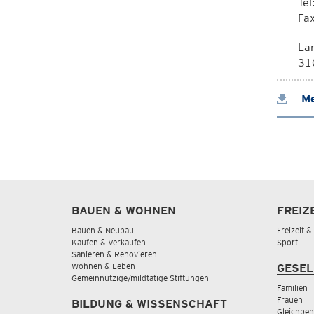
Te
Fa
La
310
Me
BAUEN & WOHNEN
FREIZ
Bauen & Neubau
Freizeit 
Kaufen & Verkaufen
Sport
Sanieren & Renovieren
Wohnen & Leben
GESEL
Gemeinnützige/mildtätige Stiftungen
Familien
Frauen
BILDUNG & WISSENSCHAFT
Gleichbeh