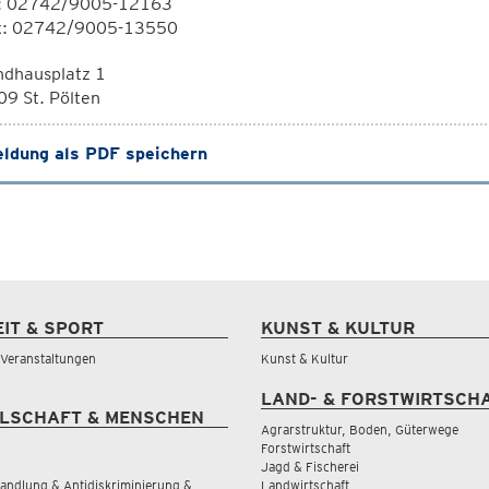
l: 02742/9005-12163
x: 02742/9005-13550
ndhausplatz 1
9 St. Pölten
ldung als PDF speichern
EIT & SPORT
KUNST & KULTUR
& Veranstaltungen
Kunst & Kultur
LAND- & FORSTWIRTSCH
LSCHAFT & MENSCHEN
Agrarstruktur, Boden, Güterwege
Forstwirtschaft
Jagd & Fischerei
andlung & Antidiskriminierung &
Landwirtschaft