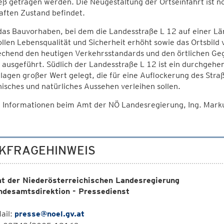
eß getragen werden. Die Neugestaltung der Ortseinfahrt ist n
aften Zustand befindet.
das Bauvorhaben, bei dem die Landesstraße L 12 auf einer L
ollen Lebensqualität und Sicherheit erhöht sowie das Ortsbil
echend den heutigen Verkehrsstandards und den örtlichen Geg
ausgeführt. Südlich der Landesstraße L 12 ist ein durchgehen
lagen großer Wert gelegt, die für eine Auflockerung des Str
isches und natürliches Aussehen verleihen sollen.
 Informationen beim Amt der NÖ Landesregierung, Ing. Ma
KFRAGEHINWEIS
t der Niederösterreichischen Landesregierung
ndesamtsdirektion - Pressedienst
ail:
presse@noel.gv.at