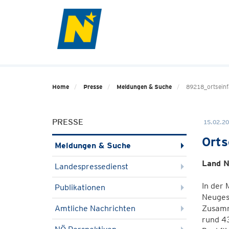
Home
Presse
Meldungen & Suche
89218_ortseinf
PRESSE
15.02.20
Orts
Meldungen & Suche
Land N
Landespressedienst
In der 
Publikationen
Neugest
Amtliche Nachrichten
Zusamme
rund 4