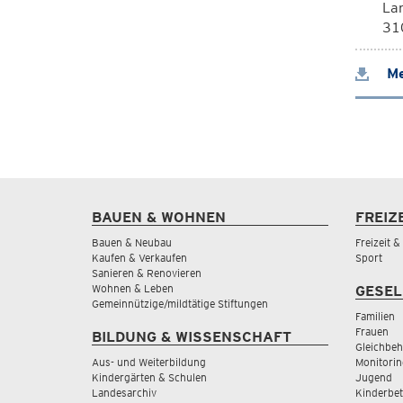
La
310
Me
BAUEN & WOHNEN
FREIZ
Bauen & Neubau
Freizeit 
Kaufen & Verkaufen
Sport
Sanieren & Renovieren
Wohnen & Leben
GESEL
Gemeinnützige/mildtätige Stiftungen
Familien
Frauen
BILDUNG & WISSENSCHAFT
Gleichbeh
Aus- und Weiterbildung
Monitorin
Kindergärten & Schulen
Jugend
Landesarchiv
Kinderbe