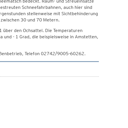
chneematsch bedeckt. Räum- und Streueinsätze
gestreuten Schneefahrbahnen, auch hier sind
rgenstunden stellenweise mit Sichtbehinderung
r zwischen 30 und 70 Metern.
21 über den Ochsattel. Die Temperaturen
 und - 1 Grad, die beispielsweise in Amstetten,
aßenbetrieb, Telefon 02742/9005-60262.