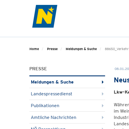
Home
Presse
Meldungen & Suche
88650_Verkehr
PRESSE
08.01.20
Neus
Meldungen & Suche
Lkw-Ke
Landespressedienst
Währen
Publikationen
im Wein
Amtliche Nachrichten
Industr
Landess