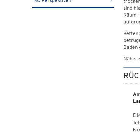
NÖ Perspektiven
trocken
sind hi
Räum- 
aufgru
Kettenp
betruge
Baden 
Nähere
RÜC
Am
La
E-M
Te
Fa