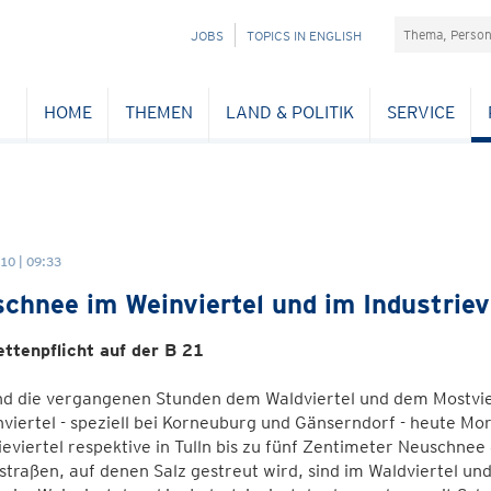
Suchefeld
NAVIGATION
JOBS
TOPICS IN ENGLISH
ÜBERSPRINGEN
HOME
THEMEN
LAND & POLITIK
SERVICE
10 | 09:33
chnee im Weinviertel und im Industriev
ttenpflicht auf der B 21
d die vergangenen Stunden dem Waldviertel und dem Mostvie
viertel - speziell bei Korneuburg und Gänserndorf - heute Mor
ieviertel respektive in Tulln bis zu fünf Zentimeter Neuschn
traßen, auf denen Salz gestreut wird, sind im Waldviertel und 