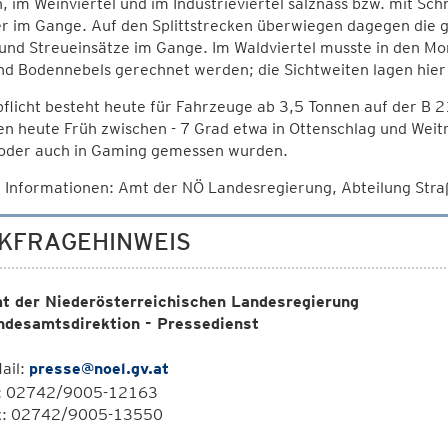
, im Weinviertel und im Industrieviertel salznass bzw. mit S
er im Gange. Auf den Splittstrecken überwiegen dagegen die 
und Streueinsätze im Gange. Im Waldviertel musste in den Mo
nd Bodennebels gerechnet werden; die Sichtweiten lagen hie
flicht besteht heute für Fahrzeuge ab 3,5 Tonnen auf der B 
n heute Früh zwischen - 7 Grad etwa in Ottenschlag und Weitra
oder auch in Gaming gemessen wurden.
 Informationen: Amt der NÖ Landesregierung, Abteilung Str
KFRAGEHINWEIS
t der Niederösterreichischen Landesregierung
ndesamtsdirektion - Pressedienst
ail:
presse@noel.gv.at
l: 02742/9005-12163
x: 02742/9005-13550