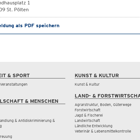
ndhausplatz 1
9 St. Pölten
ldung als PDF speichern
EIT & SPORT
KUNST & KULTUR
& Veranstaltungen
Kunst & Kultur
LAND- & FORSTWIRTSCH
LSCHAFT & MENSCHEN
Agrarstruktur, Boden, Güterwege
Forstwirtschaft
Jagd & Fischerei
andlung & Antidiskriminierung &
Landwirtschaft
g
Ländliche Entwicklung
Veterinär & Lebensmittelkontrolle
treuung