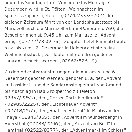
heute bis Sonntag offen. Von heute bis Montag, 7.
Dezember, wird in St. Pölten „Weihnachten im
Sparkassenpark" gefeiert (02742/333-5202). Im
gleichen Zeitraum fährt von der Landeshauptstadt bis
Mariazell auch die Mariazellerbahn-Panoramic 760, die
BesucherInnen ab 9.45 Uhr zum Mariazeller Advent
bringt (02722/73 09 25). Zu guter Letzt kann ab heute
bzw. bis zum 12. Dezember in Heidenreichstein das
Weihnachtsstück „Der Teufel mit den drei goldenen
Haaren" besucht werden (02862/526 19).
Zu den Adventveranstaltungen, die nur am 5. und 6.
Dezember geboten werden, gehören u. a. der „Advent
im Fassldorf" und die Sondernostalgiefahrt von Gmünd
bis Abschlag in Bad Großpertholz (Telefon
02857/2253), der „Garser Christkindlmarkt"
(02985/2225), der „Lichtenauer Advent"
(02718/257), der „Raabser Advent" in Raabs an der
Thaya (02846/365), der „Advent am Wunderberg" in
Auersthal (02288/2246), der „Advent am Beri" in
Hanfthal (02522/8377), der „Adventmarkt im Schloss"