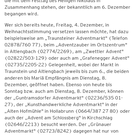
die mit dem Festtag des Heiligen Nikolaus in
Zusammenhang stehen, der bekanntlich am 6. Dezember
begangen wird.
Wer sich bereits heute, Freitag, 4. Dezember, in
Weihnachtsstimmung versetzen lassen möchte, hat dazu
beispielsweise am „Traunsteiner Adventmarkt" (Telefon
02878/760 77), beim „Adventzauber im Ortszentrum"
in Altlengbach (02774/2269), am „Zwettler Advent"
(02822/503-129) oder auch am „Grafenegger Advent"
(02735/2205-22) Gelegenheit, wobei der Markt in
Traunstein und Altlengbach jeweils bis zum 6., die beiden
anderen bis Mariä Empfängnis am Dienstag, 8.
Dezember, geöffnet haben. Ebenso von heute bis
Sonntag bzw. auch am Dienstag, 8. Dezember, können
der „Guntramsdorfer Adventmarkt" (02236/535 01-
27), der „Kunsthandwerkliche Adventmarkt" in der
„Alten Hofmühle" in Hollabrunn (0664/387 27 80) oder
auch der „Advent am Schlossberg" in Kirchschlag
(02646/2213) besucht werden. Der „Grünauer
Adventmarkt" (02723/8242) dagegen hat nur von