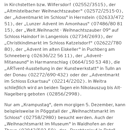
in Kirchstetten bzw. Wilfersdorf (02552/3515), der
„Altmistelbacher Weihnachtszauber" (02572/2515-0),
der „Adventmarkt im Schloss" in Hernstein (02633/472
51), der „Lunzer Advent im Amonhaus" (07486/80 81
15), der „Welt.Weihnacht - Weihnachtszauber 09" auf
Schloss Haindorf in Langenlois (02734/2693), der
„Christkindlmarkt im Schloss Katzelsdorf" (02622/780
80), der „Advent im alten Eiskeller" in Puchberg am
Schneeberg (02636/22 56 11), der „Advent-
Mitanaund" in Harmannschlag (0664/150 53 48), die
„ARTvent-Ausstellung in der Kunstwerkstatt" in Tulln an
der Donau (02272/690-432) oder der „Adventmarkt
im Schloss Eckartsau" (02214/2202). In Weitra
schließlich wird an beiden Tagen ein Nikolauszug bis Alt-
Nagelberg geboten (02856/2998).
Nur am „Krampustag", dem morgigen 5. Dezember, kann
beispielsweise in Pöggstall der „Weihnachtsmarkt im
Schloss" (02758/2980) besucht werden. Auch der
„Weihnachtsmarkt im Museum" in Waidhofen an der