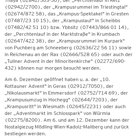
Thaya (02842/503-50), der „Perchtenlauf in Retz"
(02942/2700), der „Krampusrummel im Triestingtal"
(02674/872 58), das „Krampus-Spektakel" in Gresten
(07487/23 10 15), der „Krampuslauf" in Scheibbs
(07482/42 51 10) bzw. Ybbsitz (07443/866 01 14),
der „Perchtenlauf in der Marktstraße" in Krumbach
(02647/422 38), der „Krampusrummel im Kurpark"
von Puchberg am Schneeberg (02636/22 56 11) sowie
in Reichenau an der Rax (02666/528 65) oder auch der
„Tullner Advent in der Minoritenkirche" (02272/690-
432) können nur morgen besucht werden.
Am 6. Dezember geöffnet haben u. a. der „10.
Kottauner Advent" in Geras (02912/7050), der
„Nikolausmarkt" in Emmersdorf (02752/714 69), der
„Krampusumzug in Hochegg" (02644/7203), der
„Krampusritt" in Wiesmath (02645/2231) oder auch
der „Adventmarkt im Schlosspark" von Würmla
(02275/8200). Am 6. und am 12. Dezember kann der
Nostalgiezug Mödling-Wien-Kadolz-Mailberg und zurück
bestiegen werden.