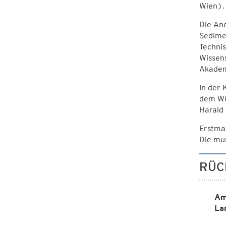
Wien).
Die An
Sedimen
Technis
Wissens
Akadem
In der 
dem Wür
Harald
Erstmal
Die mus
RÜC
Am
La