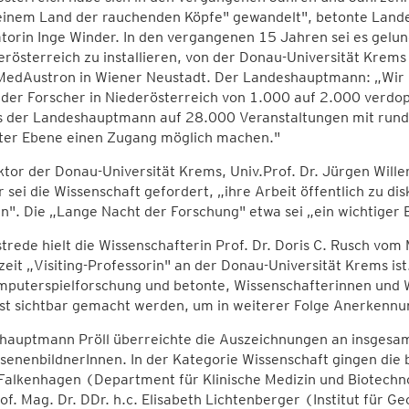
 einem Land der rauchenden Köpfe" gewandelt", betonte Lande
orin Inge Winder. In den vergangenen 15 Jahren sei es gelu
erösterreich zu installieren, von der Donau-Universität Krems 
 MedAustron in Wiener Neustadt. Der Landeshauptmann: „Wir 
 der Forscher in Niederösterreich von 1.000 auf 2.000 verdo
s der Landeshauptmann auf 28.000 Veranstaltungen mit rund
ster Ebene einen Zugang möglich machen."
tor der Donau-Universität Krems, Univ.Prof. Dr. Jürgen Willer
r sei die Wissenschaft gefordert, „ihre Arbeit öffentlich zu d
. Die „Lange Nacht der Forschung" etwa sei „ein wichtiger B
trede hielt die Wissenschafterin Prof. Dr. Doris C. Rusch vom
zeit „Visiting-Professorin" an der Donau-Universität Krems ist.
puterspielforschung und betonte, Wissenschafterinnen und W
st sichtbar gemacht werden, um in weiterer Folge Anerkennu
hauptmann Pröll überreichte die Auszeichnungen an insgesa
enenbildnerInnen. In der Kategorie Wissenschaft gingen die 
Falkenhagen (Department für Klinische Medizin und Biotechn
of. Mag. Dr. DDr. h.c. Elisabeth Lichtenberger (Institut für G