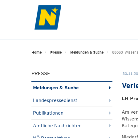
Home
Presse
Meldungen & Suche
88053_Wissens
PRESSE
30.11.20
Verl
Meldungen & Suche
LH Prö
Landespressedienst
Am ver
Publikationen
Wissen
Amtliche Nachrichten
Katego
Nieder