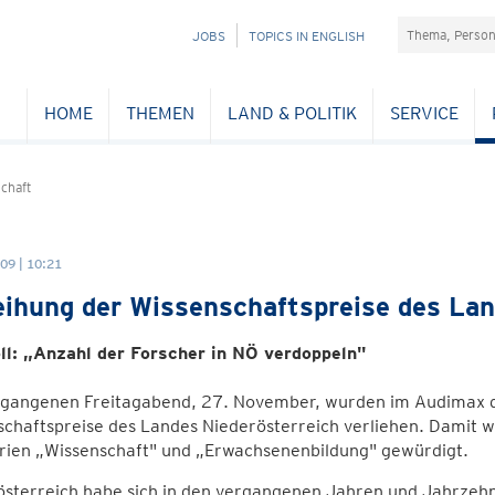
Suchefeld
NAVIGATION
JOBS
TOPICS IN ENGLISH
ÜBERSPRINGEN
HOME
THEMEN
LAND & POLITIK
SERVICE
chaft
09 | 10:21
eihung der Wissenschaftspreise des La
ll: „Anzahl der Forscher in NÖ verdoppeln"
gangenen Freitagabend, 27. November, wurden im Audimax d
schaftspreise des Landes Niederösterreich verliehen. Damit 
rien „Wissenschaft" und „Erwachsenenbildung" gewürdigt.
österreich habe sich in den vergangenen Jahren und Jahrzeh