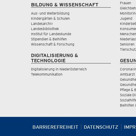
Frauen
BILDUNG & WISSENSCHAFT
Gleichbeh
Aus- und Weiterbildung
Monitorin
Kindergärten & Schulen
Jugend
Landesarchiv
Kinderbe
Landesbibliothek
Konsumen
Institut für Landeskunde
Menschen
Stipendien & Beihilfen
Niederlas
Wissenschaft & Forschung
Senioren
Tierschut
DIGITALISIERUNG &
TECHNOLOGIE
GESUN
Digitalisierung in Niederösterreich
Coronavi
Telekommunikation
Amtsarzt 
Gesundhei
Gesundhe
Pflege & 
Soziale D
Sozialhilf
Beihilfen
BARRIEREFREIHEIT
DATENSCHUTZ
IMP