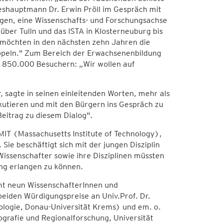
shauptmann Dr. Erwin Pröll im Gespräch mit
ngen, eine Wissenschafts- und Forschungsachse
über Tulln und das ISTA in Klosterneuburg bis
möchten in den nächsten zehn Jahren die
ppeln." Zum Bereich der Erwachsenenbildung
 850.000 Besuchern: „Wir wollen auf
, sagte in seinen einleitenden Worten, mehr als
iskutieren und mit den Bürgern ins Gespräch zu
eitrag zu diesem Dialog".
 MIT (Massachusetts Institute of Technology),
 Sie beschäftigt sich mit der jungen Disziplin
issenschafter sowie ihre Disziplinen müssten
ng erlangen zu können.
mt neun WissenschafterInnen und
beiden Würdigungspreise an Univ.Prof. Dr.
ologie, Donau-Universität Krems) und em. o.
eografie und Regionalforschung, Universität