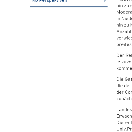
NÖ Perspektiven
hin zu
Moderat
in Nied
hin zu
Anzahl
verwie
breite
Der Rek
je zuvo
kommen"
Die Gas
die der
der Com
zunäch
Landes
Erwachs
Dieter 
Univ.Pr