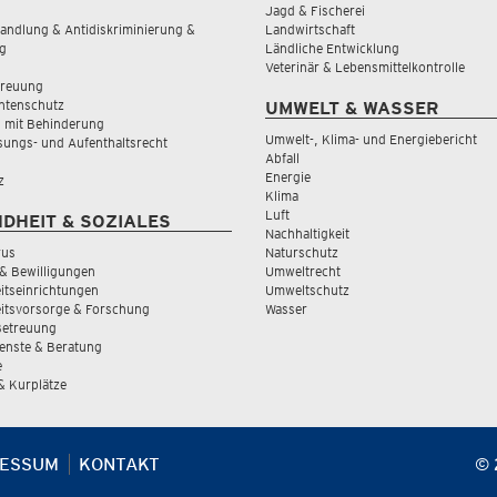
Jagd & Fischerei
andlung & Antidiskriminierung &
Landwirtschaft
g
Ländliche Entwicklung
Veterinär & Lebensmittelkontrolle
treuung
tenschutz
UMWELT & WASSER
 mit Behinderung
Umwelt-, Klima- und Energiebericht
sungs- und Aufenthaltsrecht
Abfall
Energie
z
Klima
Luft
DHEIT & SOZIALES
Nachhaltigkeit
rus
Naturschutz
& Bewilligungen
Umweltrecht
tseinrichtungen
Umweltschutz
itsvorsorge & Forschung
Wasser
Betreuung
ienste & Beratung
e
 & Kurplätze
RESSUM
KONTAKT
© 