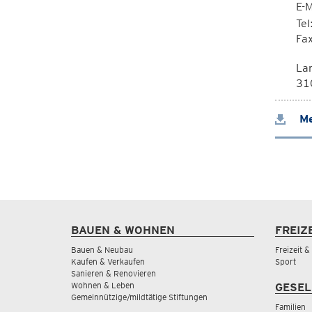
E-M
Te
Fa
La
310
Me
BAUEN & WOHNEN
FREIZ
Bauen & Neubau
Freizeit 
Kaufen & Verkaufen
Sport
Sanieren & Renovieren
Wohnen & Leben
GESEL
Gemeinnützige/mildtätige Stiftungen
Familien