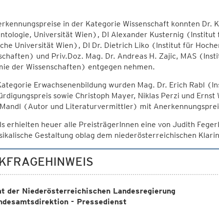
erkennungspreise in der Kategorie Wissenschaft konnten Dr.
tologie, Universität Wien), DI Alexander Kusternig (Institut
che Universität Wien), DI Dr. Dietrich Liko (Institut für Hoc
chaften) und Priv.Doz. Mag. Dr. Andreas H. Zajic, MAS (Instit
ie der Wissenschaften) entgegen nehmen.
Kategorie Erwachsenenbildung wurden Mag. Dr. Erich Rabl (Ins
digungspreis sowie Christoph Mayer, Niklas Perzi und Ernst 
 Mandl (Autor und Literaturvermittler) mit Anerkennungsprei
s erhielten heuer alle PreisträgerInnen eine von Judith Feg
ikalische Gestaltung oblag dem niederösterreichischen Klarin
KFRAGEHINWEIS
t der Niederösterreichischen Landesregierung
ndesamtsdirektion - Pressedienst