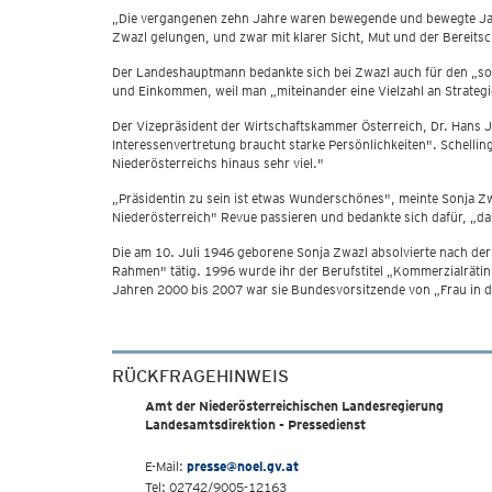
„Die vergangenen zehn Jahre waren bewegende und bewegte Jahre.
Zwazl gelungen, und zwar mit klarer Sicht, Mut und der Bereitsch
Der Landeshauptmann bedankte sich bei Zwazl auch für den „sozi
und Einkommen, weil man „miteinander eine Vielzahl an Strategie
Der Vizepräsident der Wirtschaftskammer Österreich, Dr. Hans Jö
Interessenvertretung braucht starke Persönlichkeiten". Schellin
Niederösterreichs hinaus sehr viel."
„Präsidentin zu sein ist etwas Wunderschönes", meinte Sonja Zw
Niederösterreich" Revue passieren und bedankte sich dafür, „
Die am 10. Juli 1946 geborene Sonja Zwazl absolvierte nach de
Rahmen" tätig. 1996 wurde ihr der Berufstitel „Kommerzialrätin"
Jahren 2000 bis 2007 war sie Bundesvorsitzende von „Frau in d
RÜCKFRAGEHINWEIS
Amt der Niederösterreichischen Landesregierung
Landesamtsdirektion - Pressedienst
E-Mail:
presse@noel.gv.at
Tel: 02742/9005-12163