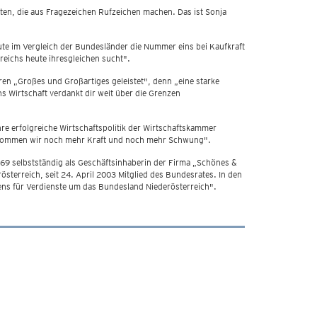
ten, die aus Fragezeichen Rufzeichen machen. Das ist Sonja
ute im Vergleich der Bundesländer die Nummer eins bei Kaufkraft
reichs heute ihresgleichen sucht".
ren „Großes und Großartiges geleistet", denn „eine starke
s Wirtschaft verdankt dir weit über die Grenzen
re erfolgreiche Wirtschaftspolitik der Wirtschaftskammer
 bekommen wir noch mehr Kraft und noch mehr Schwung".
69 selbstständig als Geschäftsinhaberin der Firma „Schönes &
sterreich, seit 24. April 2003 Mitglied des Bundesrates. In den
ns für Verdienste um das Bundesland Niederösterreich".