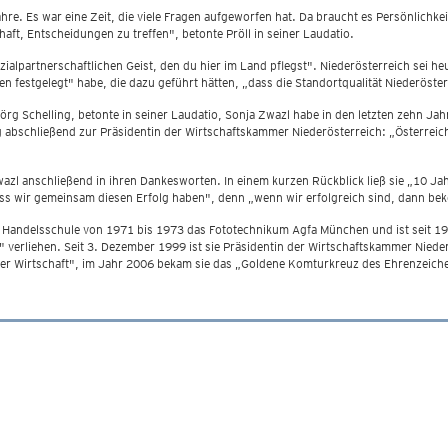
 Es war eine Zeit, die viele Fragen aufgeworfen hat. Da braucht es Persönlichkei
aft, Entscheidungen zu treffen", betonte Pröll in seiner Laudatio.
alpartnerschaftlichen Geist, den du hier im Land pflegst". Niederösterreich sei he
n festgelegt" habe, die dazu geführt hätten, „dass die Standortqualität Niederöster
rg Schelling, betonte in seiner Laudatio, Sonja Zwazl habe in den letzten zehn Jah
g abschließend zur Präsidentin der Wirtschaftskammer Niederösterreich: „Österreich
azl anschließend in ihren Dankesworten. In einem kurzen Rückblick ließ sie „10 Jah
dass wir gemeinsam diesen Erfolg haben", denn „wenn wir erfolgreich sind, dann
r Handelsschule von 1971 bis 1973 das Fototechnikum Agfa München und ist seit 19
 verliehen. Seit 3. Dezember 1999 ist sie Präsidentin der Wirtschaftskammer Niederö
er Wirtschaft", im Jahr 2006 bekam sie das „Goldene Komturkreuz des Ehrenzeiche