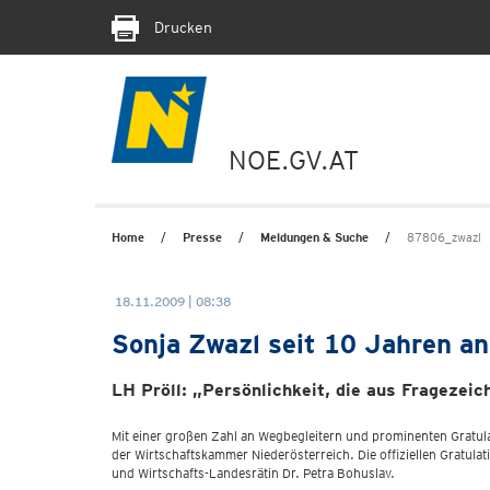
Drucken
NOE.GV.AT
Home
Presse
Meldungen & Suche
87806_zwazl
18.11.2009 | 08:38
Sonja Zwazl seit 10 Jahren a
LH Pröll: „Persönlichkeit, die aus Fragezei
Mit einer großen Zahl an Wegbegleitern und prominenten Gratula
der Wirtschaftskammer Niederösterreich. Die offiziellen Gratu
und Wirtschafts-Landesrätin Dr. Petra Bohuslav.