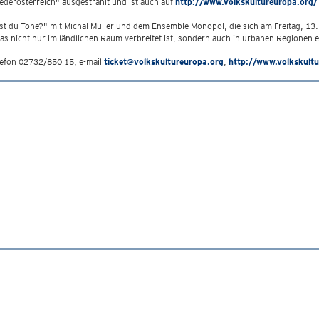
derösterreich" ausgestrahlt und ist auch auf
http://www.volkskultureuropa.org/
st du Töne?" mit Michal Müller und dem Ensemble Monopol, die sich am Freitag, 13
as nicht nur im ländlichen Raum verbreitet ist, sondern auch in urbanen Regionen ei
lefon 02732/850 15, e-mail
ticket@volkskultureuropa.org
,
http://www.volkskult