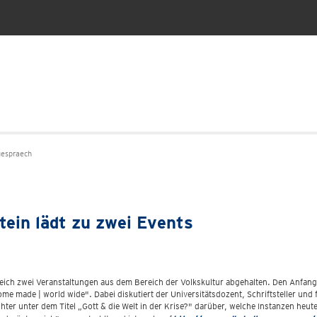
espraech
ein lädt zu zwei Events
eich zwei Veranstaltungen aus dem Bereich der Volkskultur abgehalten. Den Anfa
made | world wide". Dabei diskutiert der Universitätsdozent, Schriftsteller und f
hter unter dem Titel „Gott & die Welt in der Krise?" darüber, welche Instanzen heu