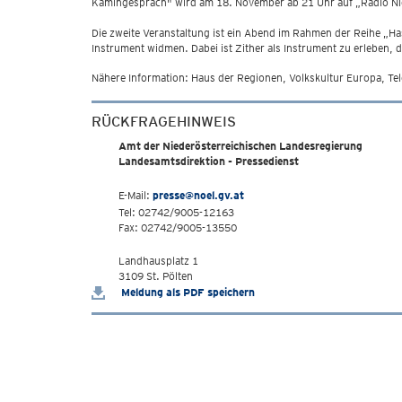
Kamingespräch" wird am 18. November ab 21 Uhr auf „Radio Nie
Die zweite Veranstaltung ist ein Abend im Rahmen der Reihe „Ha
Instrument widmen. Dabei ist Zither als Instrument zu erleben, d
Nähere Information: Haus der Regionen, Volkskultur Europa, Te
RÜCKFRAGEHINWEIS
Amt der Niederösterreichischen Landesregierung
Landesamtsdirektion - Pressedienst
E-Mail:
presse@noel.gv.at
Tel: 02742/9005-12163
Fax: 02742/9005-13550
Landhausplatz 1
3109 St. Pölten
Meldung als PDF speichern