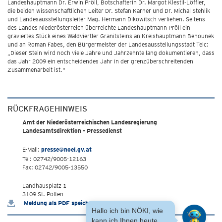
Landeshauptmann Dr. Erwin Pröll, Botschafterin Dr. Margot Klestil-Löffler,
die beiden wissenschaftlichen Leiter Dr. Stefan Karner und Dr. Michal Stehlik
und Landesausstellungsleiter Mag. Hermann Dikowitsch verliehen. Seitens
des Landes Niederösterreich überreichte Landeshauptmann Pröll ein
graviertes Stück eines Waldviertler Granitsteins an Kreishauptmann Behounek
und an Roman Fabes, den Bürgermeister der Landesausstellungsstadt Telc:
„Dieser Stein wird noch viele Jahre und Jahrzehnte lang dokumentieren, dass
das Jahr 2009 ein entscheidendes Jahr in der grenzüberschreitenden
Zusammenarbeit ist."
RÜCKFRAGEHINWEIS
Amt der Niederösterreichischen Landesregierung
Landesamtsdirektion - Pressedienst
E-Mail:
presse@noel.gv.at
Tel: 02742/9005-12163
Fax: 02742/9005-13550
Landhausplatz 1
3109 St. Pölten
Meldung als PDF speichern
Hallo ich bin NÖKI, wie
kann ich Ihnen heute