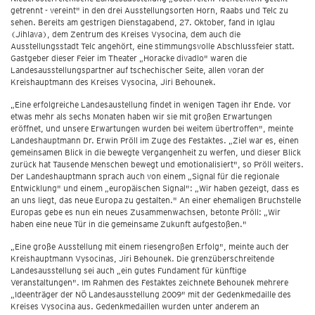
getrennt - vereint" in den drei Ausstellungsorten Horn, Raabs und Telc zu
sehen. Bereits am gestrigen Dienstagabend, 27. Oktober, fand in Iglau
(Jihlava), dem Zentrum des Kreises Vysocina, dem auch die
Ausstellungsstadt Telc angehört, eine stimmungsvolle Abschlussfeier statt.
Gastgeber dieser Feier im Theater „Horacke divadlo" waren die
Landesausstellungspartner auf tschechischer Seite, allen voran der
Kreishauptmann des Kreises Vysocina, Jiri Behounek.
„Eine erfolgreiche Landesaustellung findet in wenigen Tagen ihr Ende. Vor
etwas mehr als sechs Monaten haben wir sie mit großen Erwartungen
eröffnet, und unsere Erwartungen wurden bei weitem übertroffen", meinte
Landeshauptmann Dr. Erwin Pröll im Zuge des Festaktes. „Ziel war es, einen
gemeinsamen Blick in die bewegte Vergangenheit zu werfen, und dieser Blick
zurück hat Tausende Menschen bewegt und emotionalisiert", so Pröll weiters.
Der Landeshauptmann sprach auch von einem „Signal für die regionale
Entwicklung" und einem „europäischen Signal": „Wir haben gezeigt, dass es
an uns liegt, das neue Europa zu gestalten." An einer ehemaligen Bruchstelle
Europas gebe es nun ein neues Zusammenwachsen, betonte Pröll: „Wir
haben eine neue Tür in die gemeinsame Zukunft aufgestoßen."
„Eine große Ausstellung mit einem riesengroßen Erfolg", meinte auch der
Kreishauptmann Vysocinas, Jiri Behounek. Die grenzüberschreitende
Landesausstellung sei auch „ein gutes Fundament für künftige
Veranstaltungen". Im Rahmen des Festaktes zeichnete Behounek mehrere
„Ideenträger der NÖ Landesausstellung 2009" mit der Gedenkmedaille des
Kreises Vysocina aus. Gedenkmedaillen wurden unter anderem an