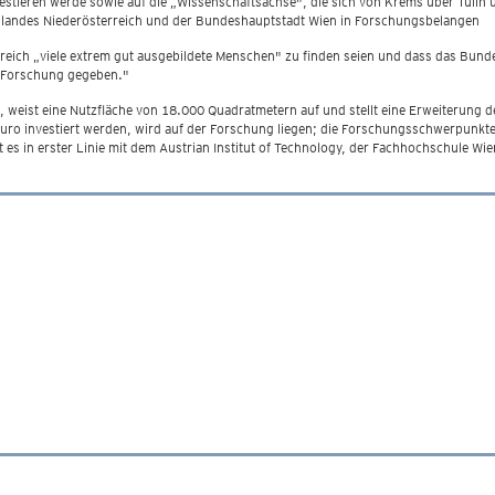
vestieren werde sowie auf die „Wissenschaftsachse", die sich von Krems über Tulln
eslandes Niederösterreich und der Bundeshauptstadt Wien in Forschungsbelangen
eich „viele extrem gut ausgebildete Menschen" zu finden seien und dass das Bundes
ür Forschung gegeben."
t, weist eine Nutzfläche von 18.000 Quadratmetern auf und stellt eine Erweiterung 
Euro investiert werden, wird auf der Forschung liegen; die Forschungsschwerpunk
es in erster Linie mit dem Austrian Institut of Technology, der Fachhochschule Wi