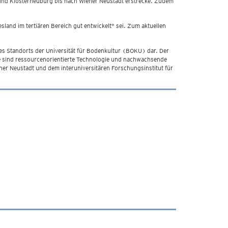
 und Klosterneuburg bis nach Wiener Neustadt erstrecke. Zudem
land im tertiären Bereich gut entwickelt" sei. Zum aktuellen
des Standorts der Universität für Bodenkultur (BOKU) dar. Der
te sind ressourcenorientierte Technologie und nachwachsende
ener Neustadt und dem interuniversitären Forschungsinstitut für