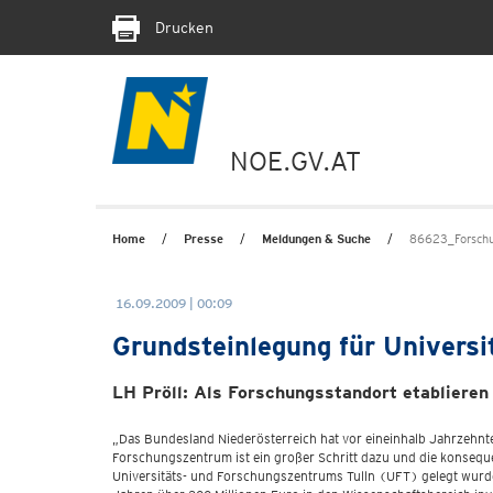
Drucken
NOE.GV.AT
Home
Presse
Meldungen & Suche
86623_Forsch
16.09.2009 | 00:09
Grundsteinlegung für Universi
LH Pröll: Als Forschungsstandort etablieren
„Das Bundesland Niederösterreich hat vor eineinhalb Jahrzehnten
Forschungszentrum ist ein großer Schritt dazu und die konsequ
Universitäts- und Forschungszentrums Tulln (UFT) gelegt wurd