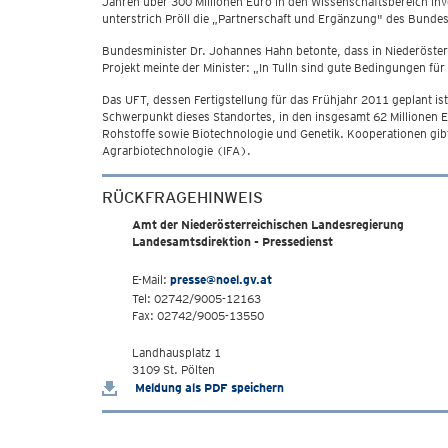
Jahren über 300 Millionen Euro in den Wissenschaftsbereich in
unterstrich Pröll die „Partnerschaft und Ergänzung" des Bund
Bundesminister Dr. Johannes Hahn betonte, dass in Niederösterr
Projekt meinte der Minister: „In Tulln sind gute Bedingungen f
Das UFT, dessen Fertigstellung für das Frühjahr 2011 geplant is
Schwerpunkt dieses Standortes, in den insgesamt 62 Millionen 
Rohstoffe sowie Biotechnologie und Genetik. Kooperationen gibt 
Agrarbiotechnologie (IFA).
RÜCKFRAGEHINWEIS
Amt der Niederösterreichischen Landesregierung
Landesamtsdirektion - Pressedienst
E-Mail:
presse@noel.gv.at
Tel: 02742/9005-12163
Fax: 02742/9005-13550
Landhausplatz 1
3109 St. Pölten
Meldung als PDF speichern