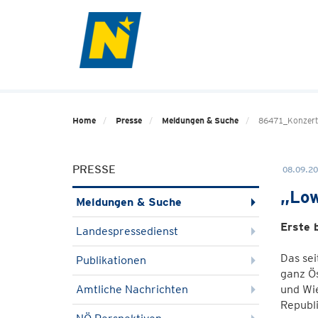
Home
Presse
Meldungen & Suche
86471_Konzert
PRESSE
08.09.20
„Low
Meldungen & Suche
Erste 
Landespressedienst
Das sei
Publikationen
ganz Ös
Amtliche Nachrichten
und Wie
Republi