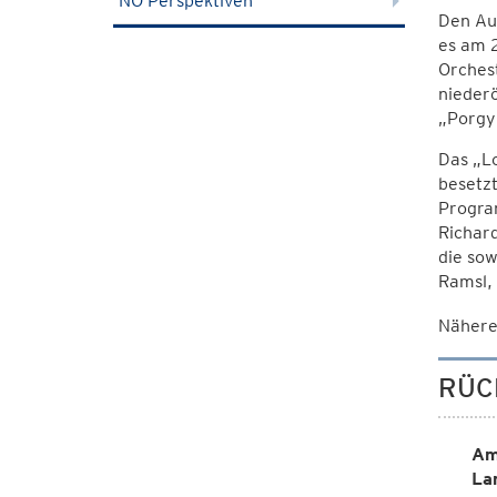
NÖ Perspektiven
Den Auf
es am 
Orchest
niederö
„Porgy 
Das „Lo
besetzt
Program
Richard
die sow
Ramsl, 
Nähere
RÜC
Am
La