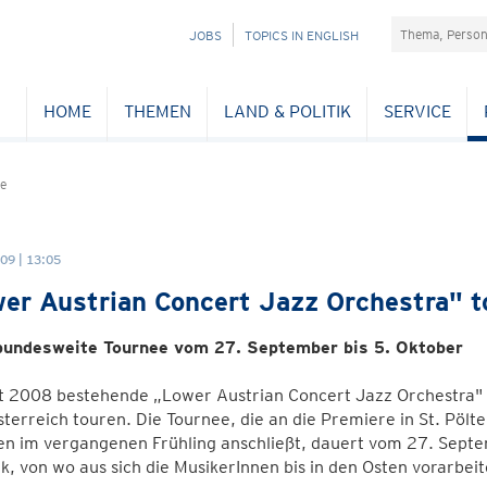
Suchefeld
NAVIGATION
JOBS
TOPICS IN ENGLISH
ÜBERSPRINGEN
HOME
THEMEN
LAND & POLITIK
SERVICE
e
09 | 13:05
er Austrian Concert Jazz Orchestra" t
bundesweite Tournee vom 27. September bis 5. Oktober
t 2008 bestehende „Lower Austrian Concert Jazz Orchestra" 
terreich touren. Die Tournee, die an die Premiere in St. Pöl
n im vergangenen Frühling anschließt, dauert vom 27. Septe
k, von wo aus sich die MusikerInnen bis in den Osten vorarbeit