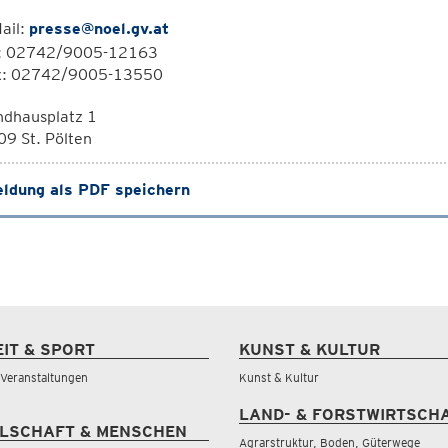
ail:
presse@noel.gv.at
l: 02742/9005-12163
x: 02742/9005-13550
ndhausplatz 1
9 St. Pölten
ldung als PDF speichern
EIT & SPORT
KUNST & KULTUR
& Veranstaltungen
Kunst & Kultur
LAND- & FORSTWIRTSCH
LSCHAFT & MENSCHEN
Agrarstruktur, Boden, Güterwege