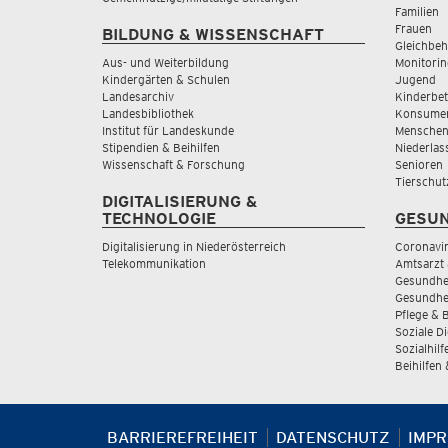
Familien
Frauen
BILDUNG & WISSENSCHAFT
Gleichbeh
Aus- und Weiterbildung
Monitorin
Kindergärten & Schulen
Jugend
Landesarchiv
Kinderbe
Landesbibliothek
Konsumen
Institut für Landeskunde
Menschen
Stipendien & Beihilfen
Niederlas
Wissenschaft & Forschung
Senioren
Tierschut
DIGITALISIERUNG &
TECHNOLOGIE
GESUN
Digitalisierung in Niederösterreich
Coronavi
Telekommunikation
Amtsarzt 
Gesundhei
Gesundhe
Pflege & 
Soziale D
Sozialhilf
Beihilfen
BARRIEREFREIHEIT
DATENSCHUTZ
IMP