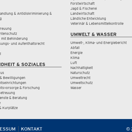
Forstwirtschaft
Jagd & Fischerei
andlung & Antidiskriminierung &
Landwirtschaft
g
Ländliche Entwicklung
Veterinär & Lebensmittelkontrolle
treuung
tenschutz
UMWELT & WASSER
 mit Behinderung
Umwelt-, Klima- und Energiebericht
sungs- und Aufenthaltsrecht
Abfall
Energie
z
Klima
Luft
DHEIT & SOZIALES
Nachhaltigkeit
rus
Naturschutz
& Bewilligungen
Umweltrecht
tseinrichtungen
Umweltschutz
itsvorsorge & Forschung
Wasser
Betreuung
ienste & Beratung
e
 & Kurplätze
RESSUM
KONTAKT
© 