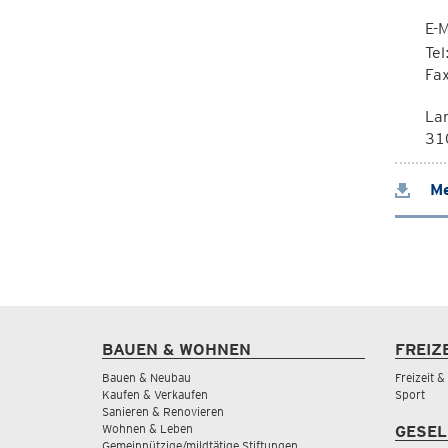
E-M
Te
Fa
La
310
Me
BAUEN & WOHNEN
FREIZ
Bauen & Neubau
Freizeit 
Kaufen & Verkaufen
Sport
Sanieren & Renovieren
Wohnen & Leben
GESEL
Gemeinnützige/mildtätige Stiftungen