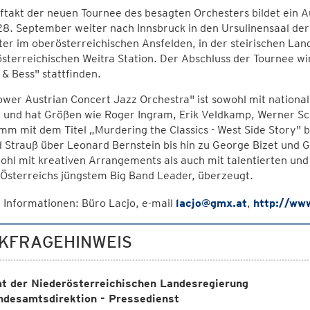
takt der neuen Tournee des besagten Orchesters bildet ein A
28. September weiter nach Innsbruck in den Ursulinensaal de
er im oberösterreichischen Ansfelden, in der steirischen La
sterreichischen Weitra Station. Der Abschluss der Tournee w
& Bess" stattfinden.
wer Austrian Concert Jazz Orchestra" ist sowohl mit national
 und hat Größen wie Roger Ingram, Erik Veldkamp, Werner Sch
m mit dem Titel „Murdering the Classics - West Side Story" b
 Strauß über Leonard Bernstein bis hin zu George Bizet und 
ohl mit kreativen Arrangements als auch mit talentierten un
Österreichs jüngstem Big Band Leader, überzeugt.
 Informationen: Büro Lacjo, e-mail
lacjo@gmx.at
,
http://www
KFRAGEHINWEIS
t der Niederösterreichischen Landesregierung
ndesamtsdirektion - Pressedienst