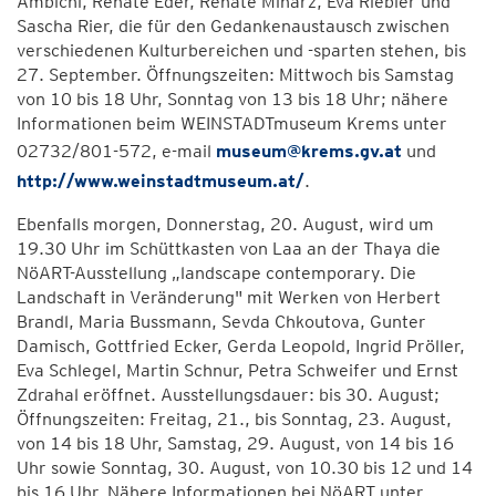
Ambichl, Renate Eder, Renate Minarz, Eva Riebler und
Sascha Rier, die für den Gedankenaustausch zwischen
verschiedenen Kulturbereichen und -sparten stehen, bis
27. September. Öffnungszeiten: Mittwoch bis Samstag
von 10 bis 18 Uhr, Sonntag von 13 bis 18 Uhr; nähere
Informationen beim WEINSTADTmuseum Krems unter
02732/801-572, e-mail
museum@krems.gv.at
und
http://www.weinstadtmuseum.at/
.
Ebenfalls morgen, Donnerstag, 20. August, wird um
19.30 Uhr im Schüttkasten von Laa an der Thaya die
NöART-Ausstellung „landscape contemporary. Die
Landschaft in Veränderung" mit Werken von Herbert
Brandl, Maria Bussmann, Sevda Chkoutova, Gunter
Damisch, Gottfried Ecker, Gerda Leopold, Ingrid Pröller,
Eva Schlegel, Martin Schnur, Petra Schweifer und Ernst
Zdrahal eröffnet. Ausstellungsdauer: bis 30. August;
Öffnungszeiten: Freitag, 21., bis Sonntag, 23. August,
von 14 bis 18 Uhr, Samstag, 29. August, von 14 bis 16
Uhr sowie Sonntag, 30. August, von 10.30 bis 12 und 14
bis 16 Uhr. Nähere Informationen bei NöART unter