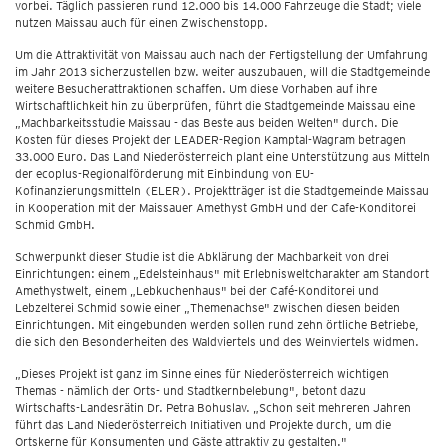
vorbei. Täglich passieren rund 12.000 bis 14.000 Fahrzeuge die Stadt; viele
nutzen Maissau auch für einen Zwischenstopp.
Um die Attraktivität von Maissau auch nach der Fertigstellung der Umfahrung
im Jahr 2013 sicherzustellen bzw. weiter auszubauen, will die Stadtgemeinde
weitere Besucherattraktionen schaffen. Um diese Vorhaben auf ihre
Wirtschaftlichkeit hin zu überprüfen, führt die Stadtgemeinde Maissau eine
„Machbarkeitsstudie Maissau - das Beste aus beiden Welten" durch. Die
Kosten für dieses Projekt der LEADER-Region Kamptal-Wagram betragen
33.000 Euro. Das Land Niederösterreich plant eine Unterstützung aus Mitteln
der ecoplus-Regionalförderung mit Einbindung von EU-
Kofinanzierungsmitteln (ELER). Projektträger ist die Stadtgemeinde Maissau
in Kooperation mit der Maissauer Amethyst GmbH und der Cafe-Konditorei
Schmid GmbH.
Schwerpunkt dieser Studie ist die Abklärung der Machbarkeit von drei
Einrichtungen: einem „Edelsteinhaus" mit Erlebnisweltcharakter am Standort
Amethystwelt, einem „Lebkuchenhaus" bei der Café-Konditorei und
Lebzelterei Schmid sowie einer „Themenachse" zwischen diesen beiden
Einrichtungen. Mit eingebunden werden sollen rund zehn örtliche Betriebe,
die sich den Besonderheiten des Waldviertels und des Weinviertels widmen.
„Dieses Projekt ist ganz im Sinne eines für Niederösterreich wichtigen
Themas - nämlich der Orts- und Stadtkernbelebung", betont dazu
Wirtschafts-Landesrätin Dr. Petra Bohuslav. „Schon seit mehreren Jahren
führt das Land Niederösterreich Initiativen und Projekte durch, um die
Ortskerne für Konsumenten und Gäste attraktiv zu gestalten."