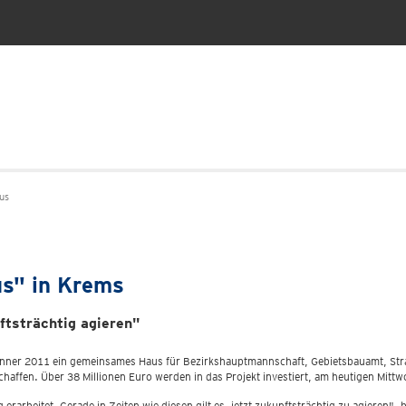
us
us" in Krems
ftsträchtig agieren"
änner 2011 ein gemeinsames Haus für Bezirkshauptmannschaft, Gebietsbauamt, St
schaffen. Über 38 Millionen Euro werden in das Projekt investiert, am heutigen M
 erarbeitet. Gerade in Zeiten wie diesen gilt es, jetzt zukunftsträchtig zu agieren