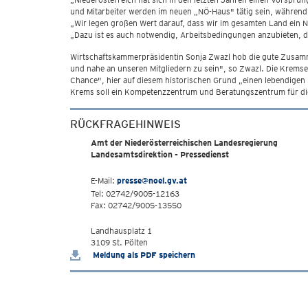
und Mitarbeiter werden im neuen „NÖ-Haus" tätig sein, während
„Wir legen großen Wert darauf, dass wir im gesamten Land ein
„Dazu ist es auch notwendig, Arbeitsbedingungen anzubieten, die
Wirtschaftskammerpräsidentin Sonja Zwazl hob die gute Zusamme
und nahe an unseren Mitgliedern zu sein", so Zwazl. Die Krems
Chance", hier auf diesem historischen Grund „einen lebendigen 
Krems soll ein Kompetenzzentrum und Beratungszentrum für d
RÜCKFRAGEHINWEIS
Amt der Niederösterreichischen Landesregierung
Landesamtsdirektion - Pressedienst
E-Mail:
presse@noel.gv.at
Tel: 02742/9005-12163
Fax: 02742/9005-13550
Landhausplatz 1
3109 St. Pölten
Meldung als PDF speichern