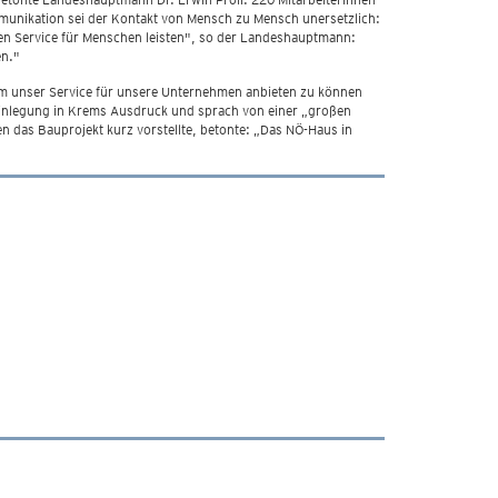
munikation sei der Kontakt von Mensch zu Mensch unersetzlich:
en Service für Menschen leisten", so der Landeshauptmann:
en."
um unser Service für unsere Unternehmen anbieten zu können
teinlegung in Krems Ausdruck und sprach von einer „großen
n das Bauprojekt kurz vorstellte, betonte: „Das NÖ-Haus in