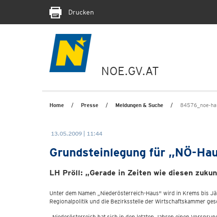
Drucken
NOE.GV.AT
Home
Presse
Meldungen & Suche
84576_noe-ha
13.05.2009 | 11:44
Grundsteinlegung für „NÖ-Ha
LH Pröll: „Gerade in Zeiten wie diesen zukun
Unter dem Namen „Niederösterreich-Haus" wird in Krems bis J
Regionalpolitik und die Bezirksstelle der Wirtschaftskammer ge
„Niederösterreich hat sich in den letzten Jahren einen Vorsprung