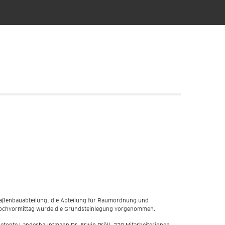
raßenbauabteilung, die Abteilung für Raumordnung und
ittwochvormittag wurde die Grundsteinlegung vorgenommen.
", betonte Landeshauptmann Dr. Erwin Pröll. 220 Mitarbeiterinnen