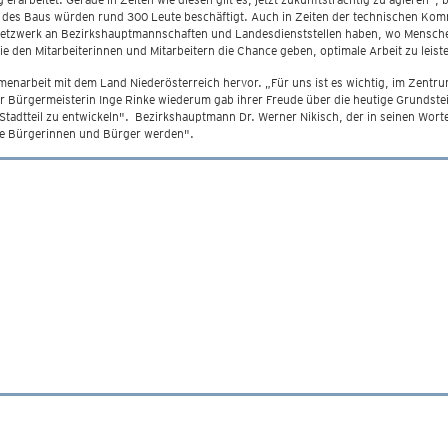
 des Baus würden rund 300 Leute beschäftigt. Auch in Zeiten der technischen Kom
 Netzwerk an Bezirkshauptmannschaften und Landesdienststellen haben, wo Mensch
 den Mitarbeiterinnen und Mitarbeitern die Chance geben, optimale Arbeit zu leist
narbeit mit dem Land Niederösterreich hervor. „Für uns ist es wichtig, im Zentr
er Bürgermeisterin Inge Rinke wiederum gab ihrer Freude über die heutige Grunds
Stadtteil zu entwickeln". Bezirkshauptmann Dr. Werner Nikisch, der in seinen Worte
ie Bürgerinnen und Bürger werden".