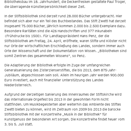
Bibliotheksbau im 18. Jahrhundert, die Deckenfresken gestaltete Paul Troger,
die überragende Künstlerpersönlichkeit dieser Zeit.
In der Stiftsbibliothek sind derzeit rund 28.000 Bücher untergebracht. Hier
befindet sich aber nur ein Teil des Buchbestandes. Das Stift Zwettl hat derzeit
insgesamt 75.000 Bücher, jährlich kommen 2.000 bis 2.500 Exemplare dazu.
Besondere Raritäten sind die 426 Handschriften und 377 Inkunabeln
(Frühdrucke bis 1500). Für Landtagspräsident Hans Penz, der die
Stiftsbibliothek am Freitag, 24. April, eröffnete, waren Stifte und Klöster nicht
nur Orte der wirtschaftlichen Erschließung des Landes, sondern immer auch
Orte der Wissenschaft und der Dokumentation von Wissen. „Bibliotheken sind
somit Zentren des gesammelten Wissens", so Penz.
Die Adaptierung der Bibliothek erfolgte im Zuge der umfangreichen
Generalsanierung des Zisterzienserstiftes, die bis 2013, dem 875-Jahr-
Jubiläum, abgeschlossen sein soll. Allein im heurigen Jahr werden 900.000
Euro investiert, auch mit finanzieller Unterstützung des Landes
Niederösterreich.
Aufgrund der derzeitigen Sanierung des Innenraumes der Stiftskirche wird
das internationale Orgelfest bis 2013 in der gewohnten Form nicht
stattfinden. Um Musikbegeisterten aber weiterhin das Ambiente des Stiftes
Zwettl bieten zu können, wird im Zeitraum von 2009 bis 2013 die barocke
Stiftsbibliothek mit der Konzertreihe „Musik in der Bibliothek" für
Kunstgenuss der besonderen Art sorgen. Die Konzertreihe findet heuer vom
3. bis 5. Juli statt.