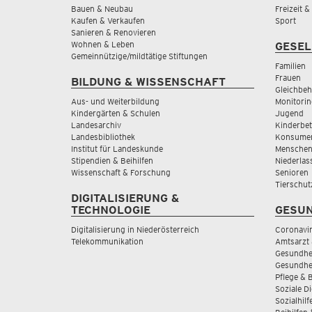
Bauen & Neubau
Freizeit 
Kaufen & Verkaufen
Sport
Sanieren & Renovieren
Wohnen & Leben
GESEL
Gemeinnützige/mildtätige Stiftungen
Familien
Frauen
BILDUNG & WISSENSCHAFT
Gleichbeh
Aus- und Weiterbildung
Monitorin
Kindergärten & Schulen
Jugend
Landesarchiv
Kinderbe
Landesbibliothek
Konsumen
Institut für Landeskunde
Menschen
Stipendien & Beihilfen
Niederlas
Wissenschaft & Forschung
Senioren
Tierschut
DIGITALISIERUNG &
TECHNOLOGIE
GESUN
Digitalisierung in Niederösterreich
Coronavi
Telekommunikation
Amtsarzt 
Gesundhei
Gesundhe
Pflege & 
Soziale D
Sozialhilf