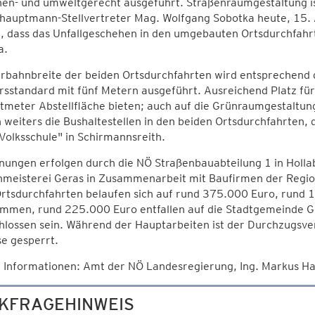
en- und umweltgerecht ausgeführt. Straßenraumgestaltung ist
hauptmann-Stellvertreter Mag. Wolfgang Sobotka heute, 15. 
, dass das Unfallgeschehen in den umgebauten Ortsdurchfahrt
a.
hrbahnbreite der beiden Ortsdurchfahrten wird entsprechend
sstandard mit fünf Metern ausgeführt. Ausreichend Platz fü
tmeter Abstellfläche bieten; auch auf die Grünraumgestaltun
weiters die Bushaltestellen in den beiden Ortsdurchfahrten, 
Volksschule" in Schirmannsreith.
nungen erfolgen durch die NÖ Straßenbauabteilung 1 in Holl
nmeisterei Geras in Zusammenarbeit mit Baufirmen der Regio
Ortsdurchfahrten belaufen sich auf rund 375.000 Euro, rund 
mmen, rund 225.000 Euro entfallen auf die Stadtgemeinde Ge
lossen sein. Während der Hauptarbeiten ist der Durchzugsver
ise gesperrt.
 Informationen: Amt der NÖ Landesregierung, Ing. Markus 
KFRAGEHINWEIS