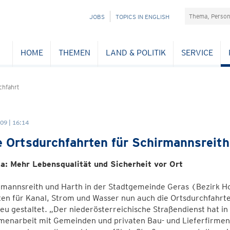
Suchefeld
NAVIGATION
JOBS
TOPICS IN ENGLISH
ÜBERSPRINGEN
HOME
THEMEN
LAND & POLITIK
SERVICE
chfahrt
09 | 16:14
 Ortsdurchfahrten für Schirmannsreith
a: Mehr Lebensqualität und Sicherheit vor Ort
irmannsreith und Harth in der Stadtgemeinde Geras (Bezirk 
ten für Kanal, Strom und Wasser nun auch die Ortsdurchfahrt
u gestaltet. „Der niederösterreichische Straßendienst hat i
enarbeit mit Gemeinden und privaten Bau- und Lieferfirmen