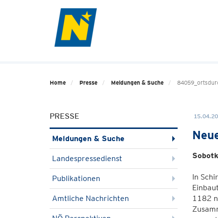
Home
Presse
Meldungen & Suche
84059_ortsdur
PRESSE
15.04.20
Neue
Meldungen & Suche
Sobotk
Landespressedienst
In Sch
Publikationen
Einbau
Amtliche Nachrichten
1182 ne
Zusamm