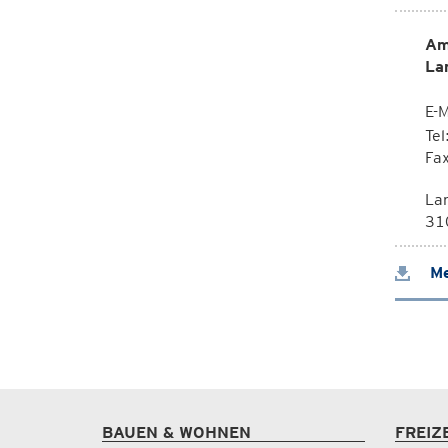
Am
La
E-M
Te
Fa
La
310
Me
BAUEN & WOHNEN
FREIZ