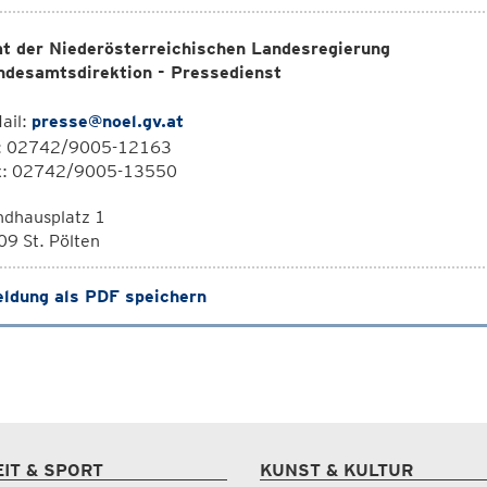
t der Niederösterreichischen Landesregierung
ndesamtsdirektion - Pressedienst
ail:
presse@noel.gv.at
l: 02742/9005-12163
x: 02742/9005-13550
ndhausplatz 1
9 St. Pölten
ldung als PDF speichern
EIT & SPORT
KUNST & KULTUR