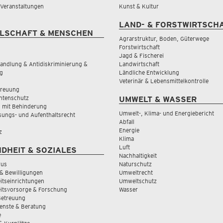
& Veranstaltungen
Kunst & Kultur
LAND- & FORSTWIRTSCH
LSCHAFT & MENSCHEN
Agrarstruktur, Boden, Güterwege
Forstwirtschaft
Jagd & Fischerei
andlung & Antidiskriminierung &
Landwirtschaft
g
Ländliche Entwicklung
Veterinär & Lebensmittelkontrolle
treuung
tenschutz
UMWELT & WASSER
 mit Behinderung
Umwelt-, Klima- und Energiebericht
sungs- und Aufenthaltsrecht
Abfall
Energie
z
Klima
Luft
DHEIT & SOZIALES
Nachhaltigkeit
rus
Naturschutz
& Bewilligungen
Umweltrecht
tseinrichtungen
Umweltschutz
itsvorsorge & Forschung
Wasser
Betreuung
ienste & Beratung
e