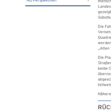
NÖ Perspektiven
mensch
Landes
gezeigt
Sobotk
Die Fa
Verkehr
Quadra
werden 
„Alten 
Die Pla
Straße
beide 
überno
abgesch
teilwe
Nähere
RÜC