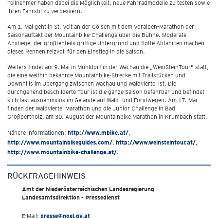
Teilnehmer haben dabei die Möglichkeit, neue Fahrradmodelle zu testen sowie
ihren Fahrstil zu verbessern.
Am 1. Mai geht in St. Veit an der Gölsen mit dem Voralpen-Marathon der
Saisonauftakt der Mountainbike-Challenge über die Bühne. Moderate
Anstiege, der größtenteils griffige Untergrund und flotte Abfahrten machen
dieses Rennen reizvoll für den Einstieg in die Saison.
Weiters findet am 9. Mai in Mühldorf in der Wachau die „WeinSteinTour" statt,
die eine weithin bekannte Mountainbike-Strecke mit Trailstücken und
Downhills im Übergang zwischen Wachau und Waldviertel ist. Die
durchgehend beschilderte Tour ist die ganze Saison befahrbar und befindet
sich fast ausnahmslos im Gelände auf Wald- und Forstwegen. Am 17. Mai
finden der Waldviertel Marathon und die Junior Challenge in Bad
Großpertholz, am 30. August der Mountainbike Marathon in Krumbach statt.
Nähere Informationen:
http://www.mbike.at/
,
http://www.mountainbikeguides.com/
,
http://www.weinsteintour.at/
,
http://www.mountainbike-challenge.at/
.
RÜCKFRAGEHINWEIS
Amt der Niederösterreichischen Landesregierung
Landesamtsdirektion - Pressedienst
E-Mail:
presse@noel.gv.at