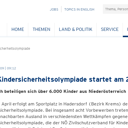
Suchefeld
NAVIGATION
JOBS
TOPICS IN ENGLISH
ÜBERSPRINGEN
HOME
THEMEN
LAND & POLITIK
SERVICE
cherheitsolympiade
09 | 09:12
indersicherheitsolympiade startet am 2
ch beteiligen sich über 6.000 Kinder aus Niederösterreich
April erfolgt am Sportplatz in Hadersdorf (Bezirk Krems) de
icherheitsolympiade. Bei insgesamt acht Vorbewerben treten 
nachbarten Ausland in verschiedensten Wettkämpfen gegenei
icherheitsolympiade, die der NÖ Zivilschutzverband für Kinde