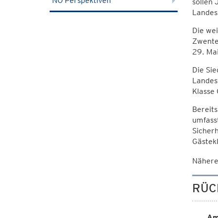
NÖ Perspektiven
sollen 
Landes
Die wei
Zwenten
29. Mai
Die Sie
Landesf
Klasse 
Bereit
umfasst
Sicher
Gästekl
Nähere
RÜC
Am