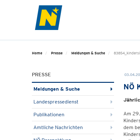
Home
Presse
Meldungen & Suche
83854_kindersi
PRESSE
03.04.20
NÖ K
Meldungen & Suche
Jährli
Landespressedienst
Am 29. 
Publikationen
Kinders
Amtliche Nachrichten
dem be
Kinders