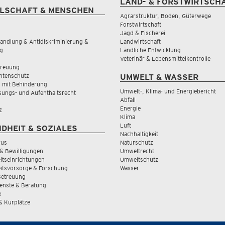
LAND- & FORSTWIRTSCH
LSCHAFT & MENSCHEN
Agrarstruktur, Boden, Güterwege
Forstwirtschaft
Jagd & Fischerei
andlung & Antidiskriminierung &
Landwirtschaft
g
Ländliche Entwicklung
Veterinär & Lebensmittelkontrolle
treuung
tenschutz
UMWELT & WASSER
 mit Behinderung
Umwelt-, Klima- und Energiebericht
sungs- und Aufenthaltsrecht
Abfall
Energie
z
Klima
Luft
DHEIT & SOZIALES
Nachhaltigkeit
rus
Naturschutz
& Bewilligungen
Umweltrecht
tseinrichtungen
Umweltschutz
itsvorsorge & Forschung
Wasser
Betreuung
ienste & Beratung
e
 & Kurplätze