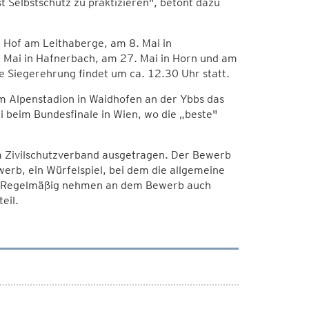
t Selbstschutz zu praktizieren", betont dazu
 Hof am Leithaberge, am 8. Mai in
. Mai in Hafnerbach, am 27. Mai in Horn und am
die Siegerehrung findet um ca. 12.30 Uhr statt.
im Alpenstadion in Waidhofen an der Ybbs das
i beim Bundesfinale in Wien, wo die „beste"
m Zivilschutzverband ausgetragen. Der Bewerb
erb, ein Würfelspiel, bei dem die allgemeine
en. Regelmäßig nehmen an dem Bewerb auch
eil.