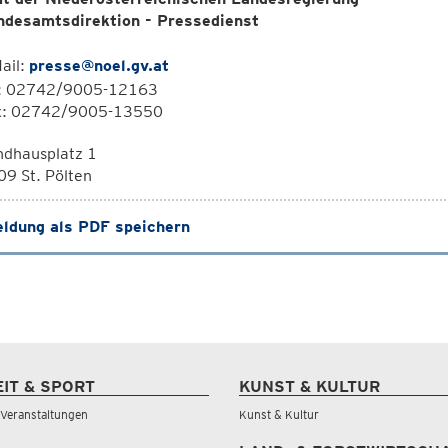
ndesamtsdirektion - Pressedienst
ail:
presse@noel.gv.at
l: 02742/9005-12163
x: 02742/9005-13550
ndhausplatz 1
9 St. Pölten
ldung als PDF speichern
EIT & SPORT
KUNST & KULTUR
& Veranstaltungen
Kunst & Kultur