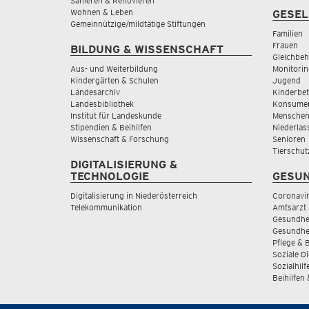
Sanieren & Renovieren
Wohnen & Leben
GESEL
Gemeinnützige/mildtätige Stiftungen
Familien
Frauen
BILDUNG & WISSENSCHAFT
Gleichbeh
Aus- und Weiterbildung
Monitorin
Kindergärten & Schulen
Jugend
Landesarchiv
Kinderbe
Landesbibliothek
Konsumen
Institut für Landeskunde
Menschen
Stipendien & Beihilfen
Niederlas
Wissenschaft & Forschung
Senioren
Tierschut
DIGITALISIERUNG &
TECHNOLOGIE
GESUN
Digitalisierung in Niederösterreich
Coronavi
Telekommunikation
Amtsarzt 
Gesundhei
Gesundhe
Pflege & 
Soziale D
Sozialhilf
Beihilfen