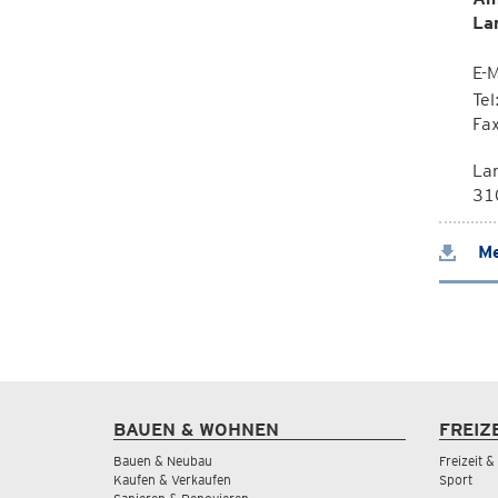
La
E-M
Te
Fa
La
310
Me
BAUEN & WOHNEN
FREIZ
Bauen & Neubau
Freizeit 
Kaufen & Verkaufen
Sport