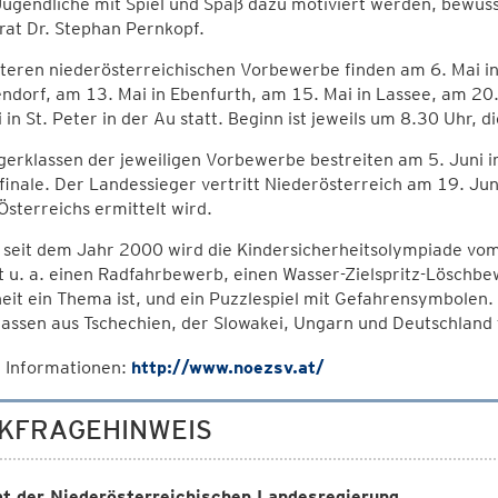
Jugendliche mit Spiel und Spaß dazu motiviert werden, bewuss
rat Dr. Stephan Pernkopf.
teren niederösterreichischen Vorbewerbe finden am 6. Mai in
dorf, am 13. Mai in Ebenfurth, am 15. Mai in Lassee, am 20
 in St. Peter in der Au statt. Beginn ist jeweils um 8.30 Uhr, 
gerklassen der jeweiligen Vorbewerbe bestreiten am 5. Juni 
inale. Der Landessieger vertritt Niederösterreich am 19. Jun
Österreichs ermittelt wird.
s seit dem Jahr 2000 wird die Kindersicherheitsolympiade vo
 u. a. einen Radfahrbewerb, einen Wasser-Zielspritz-Löschbew
heit ein Thema ist, und ein Puzzlespiel mit Gefahrensymbol
assen aus Tschechien, der Slowakei, Ungarn und Deutschland t
 Informationen:
http://www.noezsv.at/
KFRAGEHINWEIS
t der Niederösterreichischen Landesregierung