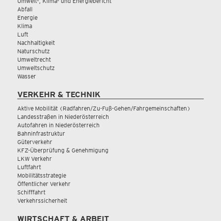
Umwelt-, Klima- und Energiebericht
Abfall
Energie
Klima
Luft
Nachhaltigkeit
Naturschutz
Umweltrecht
Umweltschutz
Wasser
VERKEHR & TECHNIK
Aktive Mobilität (Radfahren/Zu-Fuß-Gehen/Fahrgemeinschaften)
Landesstraßen in Niederösterreich
Autofahren in Niederösterreich
Bahninfrastruktur
Güterverkehr
KFZ-Überprüfung & Genehmigung
LKW Verkehr
Luftfahrt
Mobilitätsstrategie
Öffentlicher Verkehr
Schifffahrt
Verkehrssicherheit
WIRTSCHAFT & ARBEIT