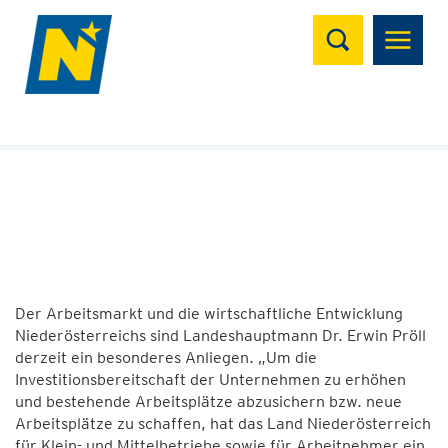
Suchen
12.01.2009 | 09:22
LH Pröll zuversichtlich für 2009
Werden auch im neuen Jahr ein kräftiges Stück
vorankommen
Der Arbeitsmarkt und die wirtschaftliche Entwicklung
Niederösterreichs sind Landeshauptmann Dr. Erwin Pröll
derzeit ein besonderes Anliegen. „Um die
Investitionsbereitschaft der Unternehmen zu erhöhen
und bestehende Arbeitsplätze abzusichern bzw. neue
Arbeitsplätze zu schaffen, hat das Land Niederösterreich
für Klein- und Mittelbetriebe sowie für Arbeitnehmer ein