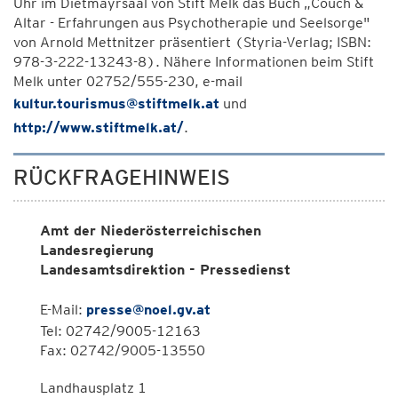
Uhr im Dietmayrsaal von Stift Melk das Buch „Couch &
Altar - Erfahrungen aus Psychotherapie und Seelsorge"
von Arnold Mettnitzer präsentiert (Styria-Verlag; ISBN:
978-3-222-13243-8). Nähere Informationen beim Stift
Melk unter 02752/555-230, e-mail
kultur.tourismus@stiftmelk.at
und
http://www.stiftmelk.at/
.
RÜCKFRAGEHINWEIS
Amt der Niederösterreichischen
Landesregierung
Landesamtsdirektion - Pressedienst
E-Mail:
presse@noel.gv.at
Tel: 02742/9005-12163
Fax: 02742/9005-13550
Landhausplatz 1