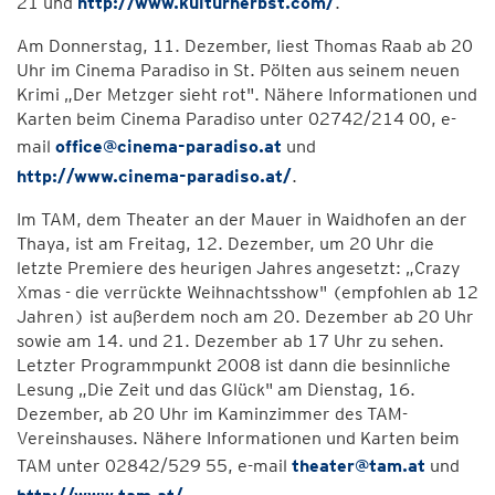
21 und
http://www.kulturherbst.com/
.
Am Donnerstag, 11. Dezember, liest Thomas Raab ab 20
Uhr im Cinema Paradiso in St. Pölten aus seinem neuen
Krimi „Der Metzger sieht rot". Nähere Informationen und
Karten beim Cinema Paradiso unter 02742/214 00, e-
mail
office@cinema-paradiso.at
und
http://www.cinema-paradiso.at/
.
Im TAM, dem Theater an der Mauer in Waidhofen an der
Thaya, ist am Freitag, 12. Dezember, um 20 Uhr die
letzte Premiere des heurigen Jahres angesetzt: „Crazy
Xmas - die verrückte Weihnachtsshow" (empfohlen ab 12
Jahren) ist außerdem noch am 20. Dezember ab 20 Uhr
sowie am 14. und 21. Dezember ab 17 Uhr zu sehen.
Letzter Programmpunkt 2008 ist dann die besinnliche
Lesung „Die Zeit und das Glück" am Dienstag, 16.
Dezember, ab 20 Uhr im Kaminzimmer des TAM-
Vereinshauses. Nähere Informationen und Karten beim
TAM unter 02842/529 55, e-mail
theater@tam.at
und