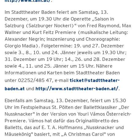
http://www.tam.at/
.
Im Stadttheater Baden feiert am Samstag, 13.
Dezember, um 19.30 Uhr die Operette „Saison in
Salzburg (Salzburger Nockerl)" von Fred Raymond, Max
Wallner und Kurt Feltz Premiere (musikalische Leitung:
Alexander Negrin; Inszenierung und Choreographie:
Giorgio Madia). Folgetermine: 19. und 27. Dezember
sowie 3., 8., 10. und 24. Jänner jeweils um 19.30 Uhr;
31. Dezember um 19 Uhr; 14., 26. und 28. Dezember
sowie 4., 11. und 25. Jänner um 15 Uhr. Nähere
Informationen und Karten beim Stadttheater Baden
unter 02252/485 47, e-mail
ticket@stadttheater-
baden.at
und
http://www.stadttheater-baden.at/
.
Ebenfalls am Samstag, 13. Dezember, feiert um 15.30
Uhr im Festspielhaus St. Pölten der Ballettklassiker „Der
Nussknacker" in der Version von Youri Vámos Österreich-
Premiere. Vámos hat dafür das Originallibretto des
Balletts, das auf E. T. A. Hoffmanns „Nussknacker und
Mäusekönig" basiert, mit „A Christmas Carol" von