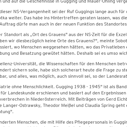
n und auf die Geschehnisse in Gugging und Mauer-Öhling verg
ieser NS-Vergangenheit sei der Ruf Guggings lange auch für 
tka weiter. Das habe ins Hintertreffen geraten lassen, was die
Auftrag dürfe man auch in der neuen Funktion des Standortes 
r Standort als „Ort des Grauens" aus der NS-Zeit für die Exzel
en wir diesbezüglich keine Orte des Grauens?", meinte Sobotk
assiert, wo Menschen weggesehen hätten, wo das Privatleben 
bung und Besatzung gewütet hätten. Deshalb sei es umso wicht
ellenz-Universität, die Wissenschaften für den Menschen betr
dert sichern solle, habe sich solcherart heute die Frage zu st
bar, und alles, was möglich, auch sinnvoll sei, so der Landesra
atrie ohne Menschlichkeit. Gugging 1938 - 1945" ist als Ba
t für Landeskunde erschienen und basiert auf den Ergebnissen
verbrechen in Niederösterreich. Mit Beiträgen von Gerd Eich
e Langer-Ostrawsky, Theodor Meißel und Claudia Spring geht 
htung".
nderten Menschen, die mit Hilfe des Pflegepersonals in Gugg