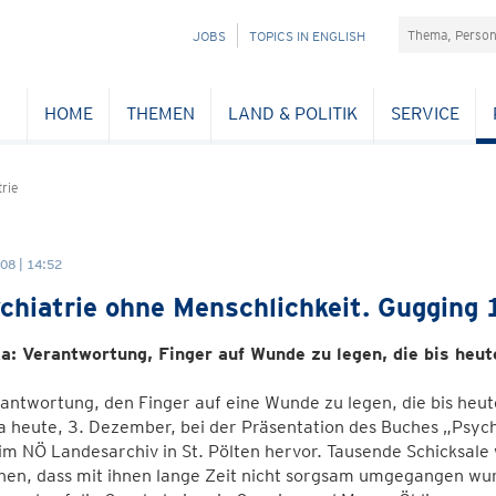
Suchefeld
NAVIGATION
JOBS
TOPICS IN ENGLISH
ÜBERSPRINGEN
HOME
THEMEN
LAND & POLITIK
SERVICE
rie
08 | 14:52
chiatrie ohne Menschlichkeit. Gugging
a: Verantwortung, Finger auf Wunde zu legen, die bis heut
antwortung, den Finger auf eine Wunde zu legen, die bis heu
 heute, 3. Dezember, bei der Präsentation des Buches „Psych
m NÖ Landesarchiv in St. Pölten hervor. Tausende Schicksale
en, dass mit ihnen lange Zeit nicht sorgsam umgegangen wur