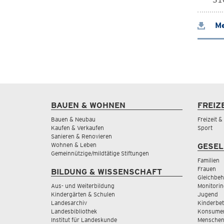
Me
BAUEN & WOHNEN
FREIZ
Bauen & Neubau
Freizeit 
Kaufen & Verkaufen
Sport
Sanieren & Renovieren
Wohnen & Leben
GESEL
Gemeinnützige/mildtätige Stiftungen
Familien
Frauen
BILDUNG & WISSENSCHAFT
Gleichbeh
Aus- und Weiterbildung
Monitorin
Kindergärten & Schulen
Jugend
Landesarchiv
Kinderbe
Landesbibliothek
Konsumen
Institut für Landeskunde
Menschen