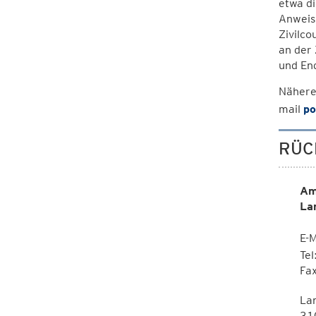
etwa di
Anweisu
Zivilco
an der 
und En
Nähere
mail
po
RÜC
Am
La
E-M
Te
Fa
La
310