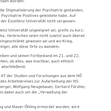
essen worden.
die Stigmatisierung der Psychiatrie gestanden,
 Psychiatrie Positives geleistete habe. Auf
der Exzellenz-Universität nicht vergessen.
lenz-Universität ungeeignet sei, greife zu kurz:
a. Verbrechen seien nicht zuletzt auch überall
eingeschränkt gewesen sei und wo Krieg,
iger, alle diese Orte zu wandeln.
eiben und seinen Fortbestand im 21. und 22.
ellen, ob alles, was machbar, auch ethisch
t abschließend.
nd 47 der Studien und Forschungen aus dem NÖ
 des Arbeitskreises zur Aufarbeitung der NS-
berger, Wolfgang Neugebauer, Gerhard Fürstler,
es dabei auch um die „Verwaltung der
ing und Mauer-Öhling ermordet wurden, wird