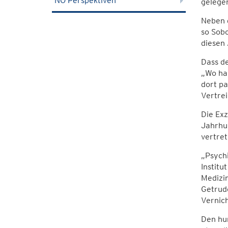
NÖ Perspektiven
gelege
Neben d
so Sobo
diesen 
Dass de
„Wo hab
dort p
Vertrei
Die Exz
Jahrhun
vertret
„Psychi
Institu
Medizin
Getrud
Vernic
Den hu