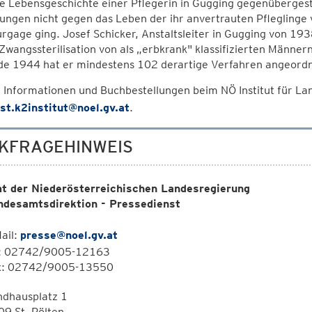
e Lebensgeschichte einer Pflegerin in Gugging gegenübergestell
ngen nicht gegen das Leben der ihr anvertrauten Pfleglinge 
urgage ging. Josef Schicker, Anstaltsleiter in Gugging von 
Zwangssterilisation von als „erbkrank" klassifizierten Männe
de 1944 hat er mindestens 102 derartige Verfahren angeordn
 Informationen und Buchbestellungen beim NÖ Institut für 
st.k2institut@noel.gv.at
.
KFRAGEHINWEIS
t der Niederösterreichischen Landesregierung
ndesamtsdirektion - Pressedienst
ail:
presse@noel.gv.at
l: 02742/9005-12163
x: 02742/9005-13550
ndhausplatz 1
9 St. Pölten