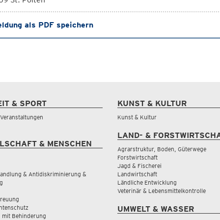
ldung als PDF speichern
EIT & SPORT
KUNST & KULTUR
& Veranstaltungen
Kunst & Kultur
LAND- & FORSTWIRTSCH
LSCHAFT & MENSCHEN
Agrarstruktur, Boden, Güterwege
Forstwirtschaft
Jagd & Fischerei
andlung & Antidiskriminierung &
Landwirtschaft
g
Ländliche Entwicklung
Veterinär & Lebensmittelkontrolle
treuung
tenschutz
UMWELT & WASSER
 mit Behinderung