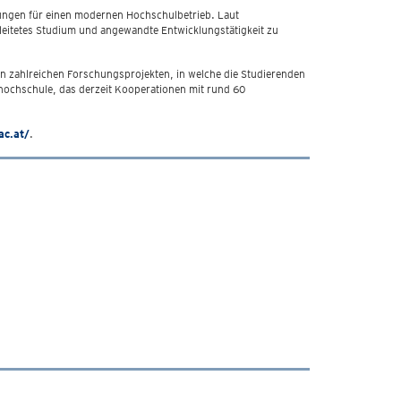
gungen für einen modernen Hochschulbetrieb. Laut
gleitetes Studium und angewandte Entwicklungstätigkeit zu
den zahlreichen Forschungsprojekten, in welche die Studierenden
hhochschule, das derzeit Kooperationen mit rund 60
ac.at/
.