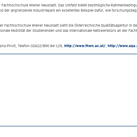
 der Fachhochschule Wiener Neustadt. Das Umfeld bietet bestmögliche Rahmenbedin
d der angrenzende Industriepark ein exzellentes Beispiel dafür, wie forschungsbe
der Fachhochschule Wiener Neustadt sieht die Österreichische Qualitätsagentur in 
tionale Mobilität der Studierenden und das Internationale Netzwerkbüro an der Fac
gina Pirolt, Telefon 02622/890 84-125,
http://www.fhwn.ac.at/
,
http://www.aqa.