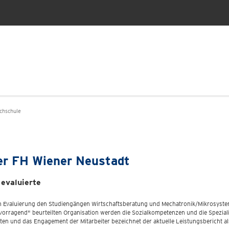
chschule
er FH Wiener Neustadt
evaluierte
ten Evaluierung den Studiengängen Wirtschaftsberatung und Mechatronik/Mikrosyst
rvorragend" beurteilten Organisation werden die Sozialkompetenzen und die Speziali
en und das Engagement der Mitarbeiter bezeichnet der aktuelle Leistungsbericht a