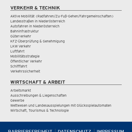
VERKEHR & TECHNIK
Aktive Mobilität (Radfahren/Zu-Fuß-Gehen/Fahrgemeinschaften)
Landesstraßen in Niederösterreich
Autofahren in Niederösterreich
Bahninfrastruktur
Güterverkehr
KFZ-Überprüfung & Genehmigung
LKW Verkehr
Luftfahrt
Mobilitätsstrategie
Öffentlicher Verkehr
Schifffahrt
Verkehrssicherheit
WIRTSCHAFT & ARBEIT
Arbeitsmarkt
Ausschreibungen & Liegenschaften
Gewerbe
Wettwesen und Landesausspielungen mit Glücksspielautomaten
Wirtschaft, Tourismus & Technologie
BARRIEREFREIHEIT
DATENSCHUTZ
IMPRESSUM