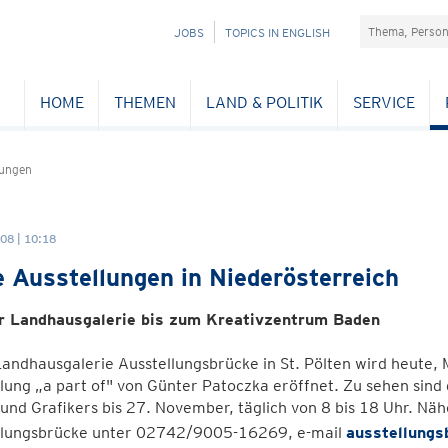
Suchefeld
NAVIGATION
JOBS
TOPICS IN ENGLISH
ÜBERSPRINGEN
HOME
THEMEN
LAND & POLITIK
SERVICE
lungen
08 | 10:18
 Ausstellungen in Niederösterreich
r Landhausgalerie bis zum Kreativzentrum Baden
Landhausgalerie Ausstellungsbrücke in St. Pölten wird heute
lung „a part of" von Günter Patoczka eröffnet. Zu sehen si
und Grafikers bis 27. November, täglich von 8 bis 18 Uhr. Nä
llungsbrücke unter 02742/9005-16269, e-mail
ausstellungs