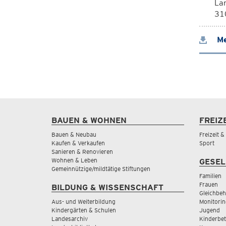
La
310
Me
BAUEN & WOHNEN
FREIZ
Bauen & Neubau
Freizeit 
Kaufen & Verkaufen
Sport
Sanieren & Renovieren
Wohnen & Leben
GESEL
Gemeinnützige/mildtätige Stiftungen
Familien
Frauen
BILDUNG & WISSENSCHAFT
Gleichbeh
Aus- und Weiterbildung
Monitorin
Kindergärten & Schulen
Jugend
Landesarchiv
Kinderbe