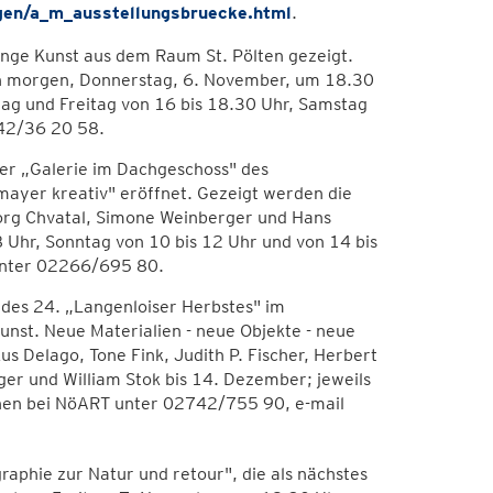
gen/a_m_ausstellungsbruecke.html
.
unge Kunst aus dem Raum St. Pölten gezeigt.
nen morgen, Donnerstag, 6. November, um 18.30
ag und Freitag von 16 bis 18.30 Uhr, Samstag
742/36 20 58.
er „Galerie im Dachgeschoss" des
mayer kreativ" eröffnet. Gezeigt werden die
rg Chvatal, Simone Weinberger und Hans
 Uhr, Sonntag von 10 bis 12 Uhr und von 14 bis
unter 02266/695 80.
des 24. „Langenloiser Herbstes" im
unst. Neue Materialien - neue Objekte - neue
s Delago, Tone Fink, Judith P. Fischer, Herbert
erger und William Stok bis 14. Dezember; jeweils
onen bei NöART unter 02742/755 90, e-mail
raphie zur Natur und retour", die als nächstes