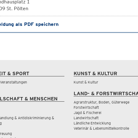
ndhausplatz 1
9 St. Pölten
ldung als PDF speichern
EIT & SPORT
KUNST & KULTUR
& Veranstaltungen
Kunst & Kultur
LAND- & FORSTWIRTSCH
LSCHAFT & MENSCHEN
Agrarstruktur, Boden, Güterwege
Forstwirtschaft
Jagd & Fischerei
andlung & Antidiskriminierung &
Landwirtschaft
g
Ländliche Entwicklung
Veterinär & Lebensmittelkontrolle
treuung