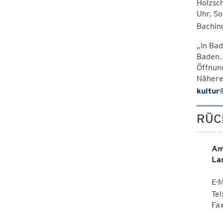
Holzsch
Uhr, S
Bachin
„In Bad
Baden.
Öffnung
Nähere
kultur
RÜC
Am
La
E-M
Te
Fa