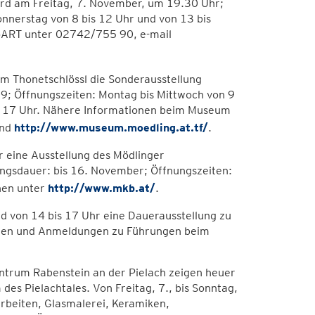
 wird am Freitag, 7. November, um 19.30 Uhr;
nnerstag von 8 bis 12 Uhr und von 13 bis
NöART unter 02742/755 90, e-mail
m Thonetschlössl die Sonderausstellung
09; Öffnungszeiten: Montag bis Mittwoch von 9
bis 17 Uhr. Nähere Informationen beim Museum
nd
http://www.museum.moedling.at.tf/
.
r eine Ausstellung des Mödlinger
lungsdauer: bis 16. November; Öffnungszeiten:
nen unter
http://www.mkb.at/
.
d von 14 bis 17 Uhr eine Dauerausstellung zu
onen und Anmeldungen zu Führungen beim
entrum Rabenstein an der Pielach zeigen heuer
des Pielachtales. Von Freitag, 7., bis Sonntag,
arbeiten, Glasmalerei, Keramiken,