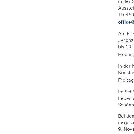
in der 
Ausstel
15.45 
office
Am Fre
„Kronzp
bis 13 
Mödlin
In der 
Künstle
Freita
Im Schö
Leben 
Schönb
Bei den
insgesa
9. Nove