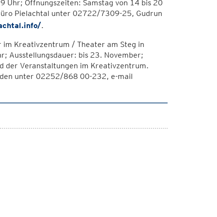
19 Uhr; Öffnungszeiten: Samstag von 14 bis 20
lbüro Pielachtal unter 02722/7309-25, Gudrun
chtal.info/
.
r im Kreativzentrum / Theater am Steg in
r; Ausstellungsdauer: bis 23. November;
nd der Veranstaltungen im Kreativzentrum.
aden unter 02252/868 00-232, e-mail