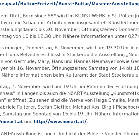
e.gv.at/Kultur-Freizeit/Kunst-Kultur/Museen-Ausstellun
em Titel „Born since 68" wird im KUNST:WERK in St. Pölten j
et wird die Schau mit Arbeiten von insgesamt elf KünstlerIn
sstellungsdauer: bis 30. November; Öffnungszeiten: Donnerst
nntag von 10 bis 12.30 Uhr. Nähere Informationen unter 02
lls morgen, Donnerstag, 6. November, wird um 19.30 Uhr in d
entrums Belvedereschlössl in Stockerau die Ausstellung „Neu
en von Gertrude, Mary, Hans und Hannes Neumayer sowie Geo
er bis 16. November. Öffnungszeiten: Samstag von 14 bis 18
. Nähere Informationen beim Kulturamt der Stadt Stockerau 
itag, 7. November, wird um 19 Uhr im Rahmen der Eröffnung 
nhaus" in Langenlois auch die NöART-Ausstellung „Kunststoffk
en" eröffnet. Zu sehen sind die Werke von Helga Cmelka, Marku
Gabriele Fulterer, Stefan Glettler, Michael Kos, Birgit Pleschb
g, Samstag und Sonntag von 15 bis 19 Uhr. Nähere Informati
@noeart.at
und
http://www.noeart.at/
.
ART-Ausstellung ist auch „Im Licht der Bilder - Von der Photog