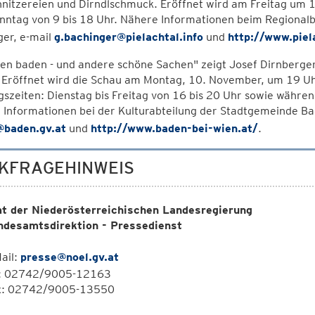
nitzereien und Dirndlschmuck. Eröffnet wird am Freitag um 
onntag von 9 bis 18 Uhr. Nähere Informationen beim Regiona
ger, e-mail
g.bachinger@pielachtal.info
und
http://www.piela
en baden - und andere schöne Sachen" zeigt Josef Dirnberge
 Eröffnet wird die Schau am Montag, 10. November, um 19 Uh
szeiten: Dienstag bis Freitag von 16 bis 20 Uhr sowie währe
 Informationen bei der Kulturabteilung der Stadtgemeinde B
@baden.gv.at
und
http://www.baden-bei-wien.at/
.
KFRAGEHINWEIS
t der Niederösterreichischen Landesregierung
ndesamtsdirektion - Pressedienst
ail:
presse@noel.gv.at
l: 02742/9005-12163
x: 02742/9005-13550