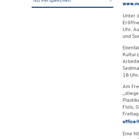
NÖ Perspektiven
www.no
Unter d
Eröffn
Uhr. Au
und So
Ebenfa
Kulturz
Arbeit
Sedlmay
18 Uhr
Am Fre
„stiege
Plastik
Flois, 
Freita
office
Eine Nö