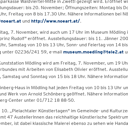
Sparkasse Waldviertel-Mitte in Zwettl gezeigt wird. Eröffnet
lungsdauer: bis 20. November; Öffnungszeiten: Montag bis Do
Uhr, Freitag von 8 bis 17.30 Uhr. Nähere Informationen bei 
@noeart.at
und
http://www.noeart.at/
.
itag, 7. November, wird auch um 17 Uhr im Museum Mödling i
rinz Rudolf" eröffnet. Ausstellungsdauer: bis 11. Jänner 20
Uhr, Samstag von 10 bis 13 Uhr, Sonn- und Feiertag von 14 
g unter 02236/241 59, e-mail
museum.moedling@tele2.at
u
Kunststation Mödling wird am Freitag, 7. November, um 19 Uh
rbundes mit Arbeiten von Elisabeth Olivier eröffnet. Ausstel
g, Samstag und Sonntag von 15 bis 18 Uhr. Nähere Informatio
nberg-Haus in Mödling hat jeden Freitag von 10 bis 13 Uhr un
und Werk von Arnold Schönberg geöffnet. Nähere Informati
erg-Center unter 01/712 18 88-50.
 10. „Pielachtaler Künstlertagen" im Gemeinde- und Kulturz
mt 47 AustellerInnen das reichhaltige künstlerische Spektrum 
mber, ist dabei klassische Malerei ebenso zu sehen wie Hand