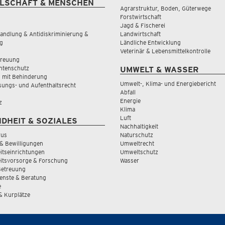
LSCHAFT & MENSCHEN
Agrarstruktur, Boden, Güterwege
Forstwirtschaft
Jagd & Fischerei
andlung & Antidiskriminierung &
Landwirtschaft
g
Ländliche Entwicklung
Veterinär & Lebensmittelkontrolle
treuung
tenschutz
UMWELT & WASSER
 mit Behinderung
Umwelt-, Klima- und Energiebericht
sungs- und Aufenthaltsrecht
Abfall
Energie
z
Klima
Luft
DHEIT & SOZIALES
Nachhaltigkeit
rus
Naturschutz
& Bewilligungen
Umweltrecht
tseinrichtungen
Umweltschutz
itsvorsorge & Forschung
Wasser
Betreuung
ienste & Beratung
e
 & Kurplätze