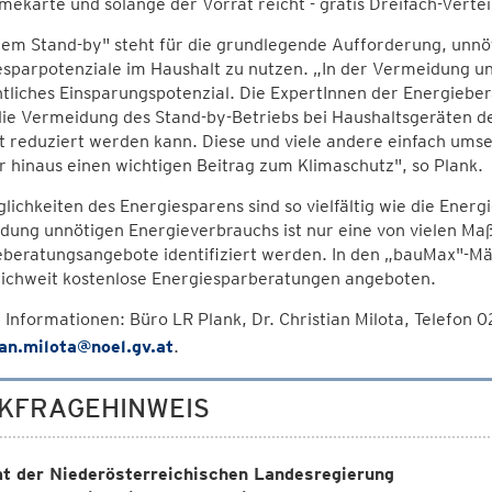
mekarte und solange der Vorrat reicht - gratis Dreifach-Verte
dem Stand-by" steht für die grundlegende Aufforderung, unnö
esparpotenziale im Haushalt zu nutzen. „In der Vermeidung u
tliches Einsparungspotenzial. Die ExpertInnen der Energieber
ie Vermeidung des Stand-by-Betriebs bei Haushaltsgeräten de
t reduziert werden kann. Diese und viele andere einfach um
 hinaus einen wichtigen Beitrag zum Klimaschutz", so Plank.
lichkeiten des Energiesparens sind so vielfältig wie die Ener
dung unnötigen Energieverbrauchs ist nur eine von vielen Ma
eberatungsangebote identifiziert werden. In den „bauMax"-Mä
eichweit kostenlose Energiesparberatungen angeboten.
Informationen: Büro LR Plank, Dr. Christian Milota, Telefo
ian.milota@noel.gv.at
.
KFRAGEHINWEIS
t der Niederösterreichischen Landesregierung