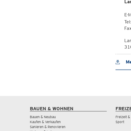
La
E-M
Te
Fa
La
310
Me
BAUEN & WOHNEN
FREIZ
Bauen & Neubau
Freizeit 
Kaufen & Verkaufen
Sport
Sanieren & Renovieren