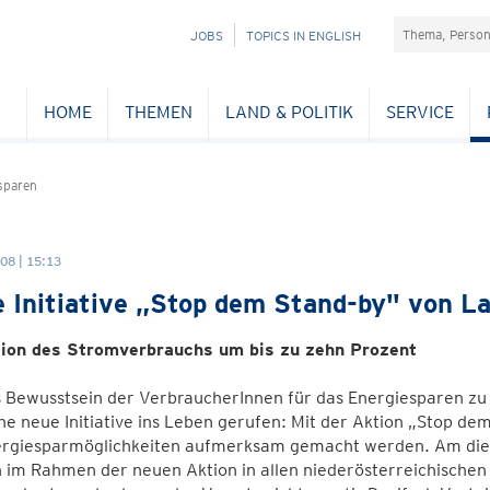
Suchefeld
NAVIGATION
JOBS
TOPICS IN ENGLISH
ÜBERSPRINGEN
HOME
THEMEN
LAND & POLITIK
SERVICE
sparen
08 | 15:13
 Initiative „Stop dem Stand-by" von L
ion des Stromverbrauchs um bis zu zehn Prozent
Bewusstsein der VerbraucherInnen für das Energiesparen zu s
ine neue Initiative ins Leben gerufen: Mit der Aktion „Stop de
ergiesparmöglichkeiten aufmerksam gemacht werden. Am dies
 im Rahmen der neuen Aktion in allen niederösterreichische