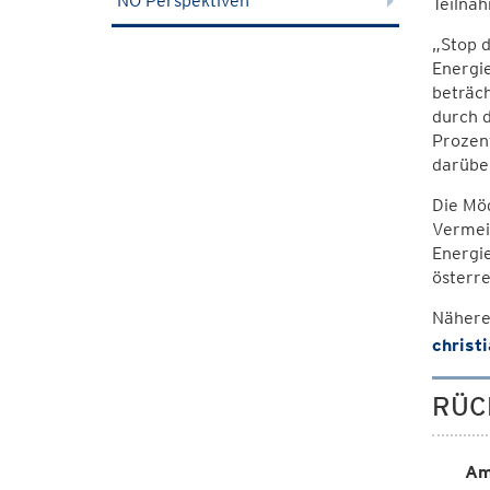
NÖ Perspektiven
Teilnah
„Stop 
Energi
beträch
durch d
Prozen
darüber
Die Mög
Vermei
Energi
österr
Nähere 
christ
RÜC
Am