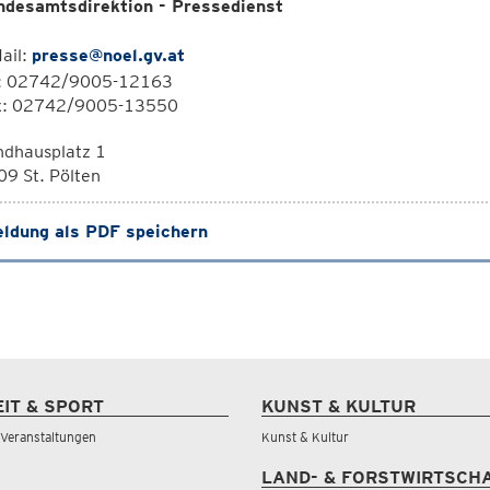
ndesamtsdirektion - Pressedienst
ail:
presse@noel.gv.at
l: 02742/9005-12163
x: 02742/9005-13550
ndhausplatz 1
9 St. Pölten
ldung als PDF speichern
EIT & SPORT
KUNST & KULTUR
& Veranstaltungen
Kunst & Kultur
LAND- & FORSTWIRTSCH