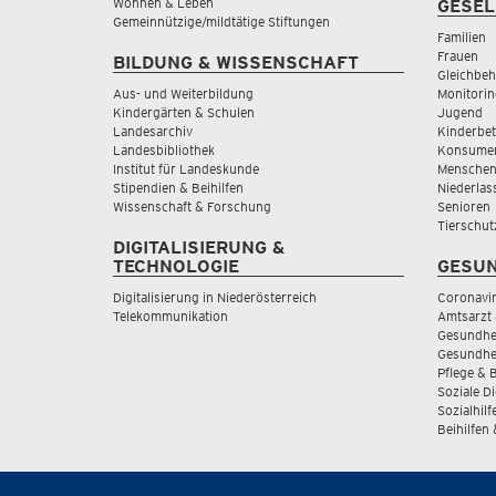
Wohnen & Leben
GESEL
Gemeinnützige/mildtätige Stiftungen
Familien
Frauen
BILDUNG & WISSENSCHAFT
Gleichbeh
Aus- und Weiterbildung
Monitorin
Kindergärten & Schulen
Jugend
Landesarchiv
Kinderbe
Landesbibliothek
Konsumen
Institut für Landeskunde
Menschen
Stipendien & Beihilfen
Niederlas
Wissenschaft & Forschung
Senioren
Tierschut
DIGITALISIERUNG &
TECHNOLOGIE
GESUN
Digitalisierung in Niederösterreich
Coronavi
Telekommunikation
Amtsarzt 
Gesundhei
Gesundhe
Pflege & 
Soziale D
Sozialhilf
Beihilfen