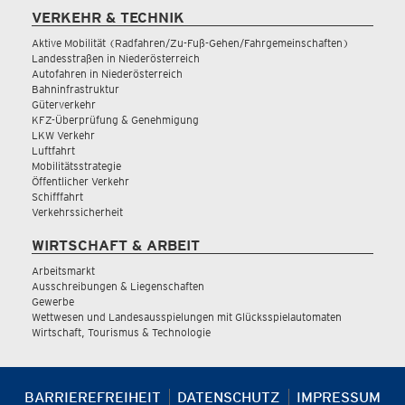
VERKEHR & TECHNIK
Aktive Mobilität (Radfahren/Zu-Fuß-Gehen/Fahrgemeinschaften)
Landesstraßen in Niederösterreich
Autofahren in Niederösterreich
Bahninfrastruktur
Güterverkehr
KFZ-Überprüfung & Genehmigung
LKW Verkehr
Luftfahrt
Mobilitätsstrategie
Öffentlicher Verkehr
Schifffahrt
Verkehrssicherheit
WIRTSCHAFT & ARBEIT
Arbeitsmarkt
Ausschreibungen & Liegenschaften
Gewerbe
Wettwesen und Landesausspielungen mit Glücksspielautomaten
Wirtschaft, Tourismus & Technologie
BARRIEREFREIHEIT
DATENSCHUTZ
IMPRESSUM