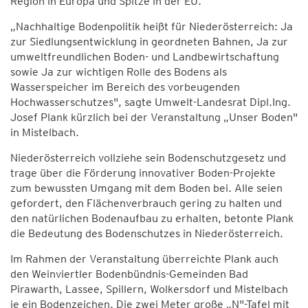
Region in Europa und Spitze in der EU.
„Nachhaltige Bodenpolitik heißt für Niederösterreich: Ja
zur Siedlungsentwicklung in geordneten Bahnen, Ja zur
umweltfreundlichen Boden- und Landbewirtschaftung
sowie Ja zur wichtigen Rolle des Bodens als
Wasserspeicher im Bereich des vorbeugenden
Hochwasserschutzes", sagte Umwelt-Landesrat Dipl.Ing.
Josef Plank kürzlich bei der Veranstaltung „Unser Boden"
in Mistelbach.
Niederösterreich vollziehe sein Bodenschutzgesetz und
trage über die Förderung innovativer Boden-Projekte
zum bewussten Umgang mit dem Boden bei. Alle seien
gefordert, den Flächenverbrauch gering zu halten und
den natürlichen Bodenaufbau zu erhalten, betonte Plank
die Bedeutung des Bodenschutzes in Niederösterreich.
Im Rahmen der Veranstaltung überreichte Plank auch
den Weinviertler Bodenbündnis-Gemeinden Bad
Pirawarth, Lassee, Spillern, Wolkersdorf und Mistelbach
je ein Bodenzeichen. Die zwei Meter große „N"-Tafel mit