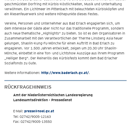
geschmückten Dorfring mit Kürbis-Köstlichkeiten, Musik und Unterhaltung
verwöhnen. Ein Lichtmeer im Pittenbach mit beleuchteten Kürbisköpfen und
ein Riesenfeuerwerk sind weitere Höhepunkte dieses Festes.
Vereine, Personen und Unternehmer aus Bad Erlach engagierten sich, um
dem Interesse der Gäste aber nicht nur das traditionelle Programm, sondern
auch neue thematische „Highlights" zu bieten. So ist es den Organisatoren in
Zusammenarbeit mit den Verantwortlichen der Therme Linsberg Asia heuer
gelungen, Shaolin-Kung-Fu-Mönche für einen Auftritt in Bad Erlach zu
engagieren. Vor 1.500 Jahren entwickelt, zeigen um 20.30 Uhr Shaolin-
Mönche, einbettet in eine Ton- und Lichtshow Auszüge aus ihrem Programm
„Heiliger Berg". Der Reinerlös des Kürbisfests kommt dem Bad Erlacher
Sozialfonds zu Gute.
Weitere Informationen:
http://www.baderlach.gv.at/
.
RÜCKFRAGEHINWEIS
Amt der Niederösterreichischen Landesregierung
Landesamtsdirektion - Pressedienst
E-Mail:
presse@noel.gv.at
Tel: 02742/9005-12163
Fax: 02742/9005-13550