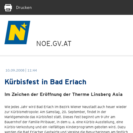
Drucken
NOE.GV.AT
10.09.2008 | 11:44
Kürbisfest in Bad Erlach
Im Zeichen der Eröffnung der Therme Linsberg Asia
Wie jedes Jahr wird Bad Erlach im Bezirk Wiener Neustadt auch heuer wieder
zur Kürbismetropole: Am Samstag, 20. September, findet in der
Marktgemeinde das Kürbisfest statt. Dieses Fest beginnt um 9 Uhr am
Bauernhof der Familie Piribauer, in dem u. a. eine Kürbis-Ausstellung, eine
Kürbis-Verkostung und ein vielfältiges Kinderprogramm geboten wird. Dazu
werden die Bad Erlacher Gastwirte und Vereine die BesucherInnen am festlich