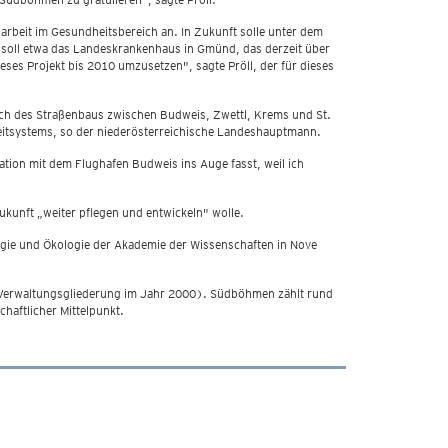
rbeit im Gesundheitsbereich an. In Zukunft solle unter dem
 soll etwa das Landeskrankenhaus in Gmünd, das derzeit über
ses Projekt bis 2010 umzusetzen", sagte Pröll, der für dieses
eich des Straßenbaus zwischen Budweis, Zwettl, Krems und St.
eleitsystems, so der niederösterreichische Landeshauptmann.
ation mit dem Flughafen Budweis ins Auge fasst, weil ich
unft „weiter pflegen und entwickeln" wolle.
gie und Ökologie der Akademie der Wissenschaften in Nove
e Verwaltungsgliederung im Jahr 2000). Südböhmen zählt rund
haftlicher Mittelpunkt.