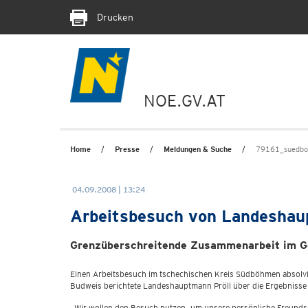
Drucken
NOE.GV.AT
Home
Presse
Meldungen & Suche
79161_suedb
04.09.2008 | 13:24
Arbeitsbesuch von Landeshau
Grenzüberschreitende Zusammenarbeit im G
Einen Arbeitsbesuch im tschechischen Kreis Südböhmen absolv
Budweis berichtete Landeshauptmann Pröll über die Ergebnisse
„Wir wollen den Besuch nutzen, um unsere persönliche Freundsch