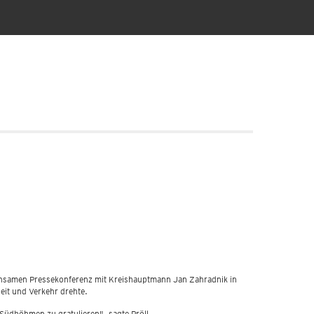
insamen Pressekonferenz mit Kreishauptmann Jan Zahradnik in
it und Verkehr drehte.
Südböhmen zu gratulieren", sagte Pröll.