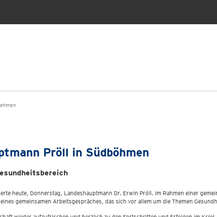
oehmen
ptmann Pröll in Südböhmen
esundheitsbereich
ierte heute, Donnerstag, Landeshauptmann Dr. Erwin Pröll. Im Rahmen einer geme
 eines gemeinsamen Arbeitsgespräches, das sich vor allem um die Themen Gesundhe
aft wieder aufzufrischen und herzlich zu den Fortschritten und Erfolgen im Kreis 