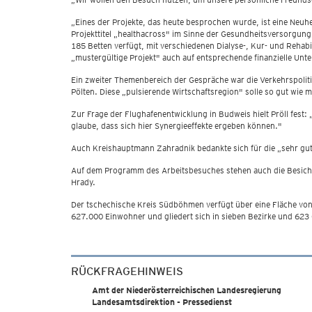
„Eines der Projekte, das heute besprochen wurde, ist eine Neu
Projekttitel „healthacross" im Sinne der Gesundheitsversorgun
185 Betten verfügt, mit verschiedenen Dialyse-, Kur- und Rehabi
„mustergültige Projekt" auch auf entsprechende finanzielle Unte
Ein zweiter Themenbereich der Gespräche war die Verkehrspolit
Pölten. Diese „pulsierende Wirtschaftsregion" solle so gut wie
Zur Frage der Flughafenentwicklung in Budweis hielt Pröll fest:
glaube, dass sich hier Synergieeffekte ergeben können."
Auch Kreishauptmann Zahradnik bedankte sich für die „sehr gu
Auf dem Programm des Arbeitsbesuches stehen auch die Besicht
Hrady.
Der tschechische Kreis Südböhmen verfügt über eine Fläche vo
627.000 Einwohner und gliedert sich in sieben Bezirke und 623 G
RÜCKFRAGEHINWEIS
Amt der Niederösterreichischen Landesregierung
Landesamtsdirektion - Pressedienst