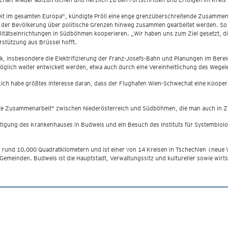
heit im gesamten Europa", kündigte Pröll eine enge grenzüberschreitende Zusammena
g der Bevölkerung über politische Grenzen hinweg zusammen gearbeitet werden. So
litätseinrichtungen in Südböhmen kooperieren. „Wir haben uns zum Ziel gesetzt, die
rstützung aus Brüssel hofft.
ik, insbesondere die Elektrifizierung der Franz-Josefs-Bahn und Planungen im Ber
 möglich weiter entwickelt werden, etwa auch durch eine Vereinheitlichung des Weg
 „Ich habe größtes Interesse daran, dass der Flughafen Wien-Schwechat eine Kooper
te Zusammenarbeit" zwischen Niederösterreich und Südböhmen, die man auch in Zuk
igung des Krankenhauses in Budweis und ein Besuch des Instituts für Systembiolo
n rund 10.000 Quadratkilometern und ist einer von 14 Kreisen in Tschechien (neu
emeinden. Budweis ist die Hauptstadt, Verwaltungssitz und kultureller sowie wirtsc