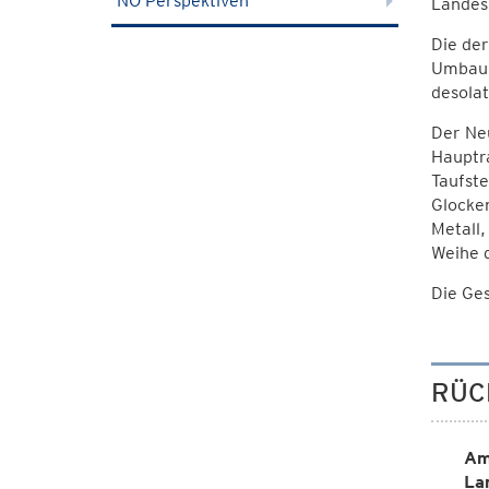
NÖ Perspektiven
Landesh
Die de
Umbau 
desolat
Der Neu
Hauptr
Taufste
Glocke
Metall,
Weihe d
Die Ge
RÜC
Am
La