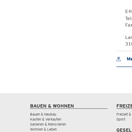
E-M
Te
Fa
La
310
Me
BAUEN & WOHNEN
FREIZ
Bauen & Neubau
Freizeit 
Kaufen & Verkaufen
Sport
Sanieren & Renovieren
Wohnen & Leben
GESEL