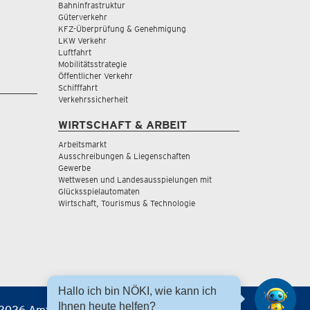
Bahninfrastruktur
Güterverkehr
KFZ-Überprüfung & Genehmigung
LKW Verkehr
Luftfahrt
Mobilitätsstrategie
Öffentlicher Verkehr
Schifffahrt
Verkehrssicherheit
WIRTSCHAFT & ARBEIT
Arbeitsmarkt
Ausschreibungen & Liegenschaften
Gewerbe
Wettwesen und Landesausspielungen mit
Glücksspielautomaten
Wirtschaft, Tourismus & Technologie
Hallo ich bin NÖKI, wie kann ich
Ihnen heute helfen?
2026 Amt der NÖ Landesregierung