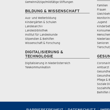
Gemeinnützige/mildtätige Stiftungen
Familien
Frauen
BILDUNG & WISSENSCHAFT
Gleichbeh
Aus- und Weiterbildung
Monitorin
Kindergärten & Schulen
Jugend
Landesarchiv
Kinderbe
Landesbibliothek
Konsumen
Institut für Landeskunde
Menschen
Stipendien & Beihilfen
Niederlas
Wissenschaft & Forschung
Senioren
Tierschut
DIGITALISIERUNG &
TECHNOLOGIE
GESUN
Digitalisierung in Niederösterreich
Coronavi
Telekommunikation
Amtsarzt 
Gesundhei
Gesundhe
Pflege & 
Soziale D
Sozialhilf
Beihilfen
BARRIEREFREIHEIT
DATENSCHUTZ
IMP