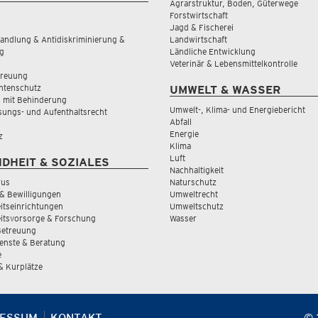
Agrarstruktur, Boden, Güterwege
Forstwirtschaft
Jagd & Fischerei
andlung & Antidiskriminierung &
Landwirtschaft
g
Ländliche Entwicklung
Veterinär & Lebensmittelkontrolle
treuung
tenschutz
UMWELT & WASSER
 mit Behinderung
Umwelt-, Klima- und Energiebericht
sungs- und Aufenthaltsrecht
Abfall
Energie
z
Klima
Luft
DHEIT & SOZIALES
Nachhaltigkeit
rus
Naturschutz
& Bewilligungen
Umweltrecht
tseinrichtungen
Umweltschutz
itsvorsorge & Forschung
Wasser
Betreuung
ienste & Beratung
e
 & Kurplätze
RESSUM
KONTAKT
© 