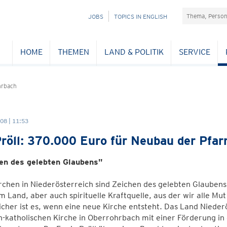
Suchefeld
NAVIGATION
JOBS
TOPICS IN ENGLISH
ÜBERSPRINGEN
HOME
THEMEN
LAND & POLITIK
SERVICE
hrbach
08 | 11:53
röll: 370.000 Euro für Neubau der Pfar
en des gelebten Glaubens"
rchen in Niederösterreich sind Zeichen des gelebten Glaubens
 Land, aber auch spirituelle Kraftquelle, aus der wir alle M
icher ist es, wenn eine neue Kirche entsteht. Das Land Niede
-katholischen Kirche in Oberrohrbach mit einer Förderung in