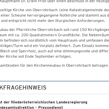
auptmann Dr. Erwin Pröll über einen Beschluss in der heutig
rzeitige Kirche von Oberrohrbach (eine Katastralgemeinde d
einer Scheune hervorgegangene Notkirche und stammt aus de
 und entspricht nicht mehr den liturgischen Anforderungen.
bau der Pfarrkirche Oberrohrbach soll rund 150 Kirchgänger
aum mit ca. 200 Quadratmetern Grundfläche. Die Nebenräume 
in befinden sich nordöstlich vom Hauptraum und umfassen die
nträger/Turm wird ein Vorplatz definiert. Zum Einsatz komm
 Blech und Sperrholz, auch auf eine stimmungsvolle und differ
er Kirche soll Ende September erfolgen.
samtkosten für den Kirchenneubau in Oberrohrbach betragen r
KFRAGEHINWEIS
t der Niederösterreichischen Landesregierung
ndesamtsdirektion - Pressedienst